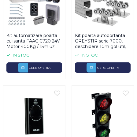
Kit automatizare poarta
Kit poarta autoportanta
culisanta FAAC C720 24V–
GREYSTIR seria 7000,
Motor 400Kg / 15m uz
deschidere 10m gol util,
continuu, encoder anti-
greutate 800Kg, lungime
IN STOC
IN STOC
strivire, receptor 433MHz,
poarta 15m, sina zincata
telecomanda 4 canale,
ranforsata, sistem role,
fotocelule, lampa LED
CERE OFERTA
ghidaj reglabil 0-110mm,
CERE OFERTA
Made in Italy