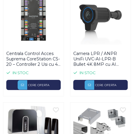
Centrala Control Acces
Camera LPR / ANPR
Suprema CoreStation CS-
UniFi UVC-AI-LPR-B
20 – Controller 2 Usi cu 4
Bullet 4K 8MP cu AI
Relee Integrate, RS-485
Quad-Core, Recunoastere
IN STOC
IN STOC
OSDP V2, Wiegand, AUX
Numere Inmatriculare
Fire, 500.000 Utilizatori,
Reflective si Non-
TLS 1.2, BioStar X | Birouri,
CERE OFERTA
Reflective Noaptea,
CERE OFERTA
Spitale si Facilitati fa
Zoom Optic 3x, IR 15m,
IP66, PoE+ | Parcari,
Bariere