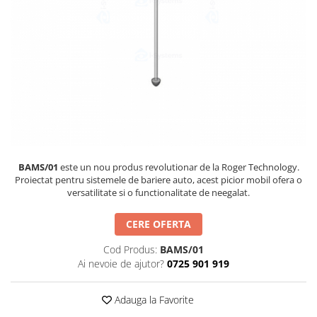
Hard Disk-uri
Kit-uri Feronerie Telescopice
NVR - Network Video Recorder
Bariere Auto / Sisteme Parcare
Kit-uri Bariere Auto
Bariere Automate
Brate Bariere Auto
Terminale Parcare
Accesorii Bariere Auto
Bolarzi antiterorism
BAMS/01
este un nou produs revolutionar de la Roger Technology.
Usi de Garaj
Proiectat pentru sistemele de bariere auto, acest picior mobil ofera o
Motoare Usi Garaj
versatilitate si o functionalitate de neegalat.
Kit-uri Usi Garaj
CERE OFERTA
Sine de Ghidaj
Accesorii
Cod Produs:
BAMS/01
Ai nevoie de ajutor?
0725 901 919
Fotocelule
Accesorii Diverse
Adauga la Favorite
Lampi Semnalizare