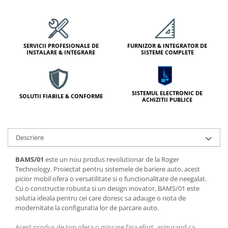
Module de Comanda
Receptoare
Telecomenzi
SERVICII PROFESIONALE DE
FURNIZOR & INTEGRATOR DE
INSTALARE & INTEGRARE
SISTEME COMPLETE
SISTEMUL ELECTRONIC DE
SOLUTII FIABILE & CONFORME
ACHIZITII PUBLICE
Descriere
BAMS/01
este un nou produs revolutionar de la Roger
Technology. Proiectat pentru sistemele de bariere auto, acest
picior mobil ofera o versatilitate si o functionalitate de neegalat.
Cu o constructie robusta si un design inovator, BAMS/01 este
solutia ideala pentru cei care doresc sa adauge o nota de
modernitate la configuratia lor de parcare auto.
Acest produs de top ofera o miscare fara efort, asigurand ca