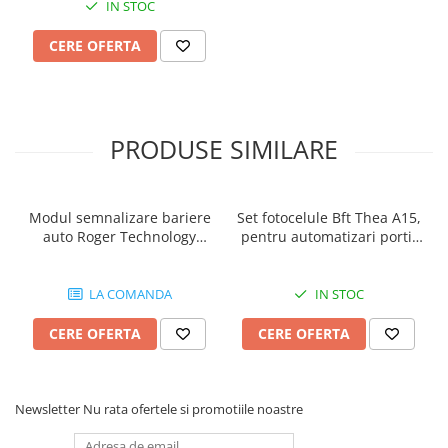
IN STOC
alegere eleganta pentru cei care doresc sa imbunatateasca
20cm
aspectul proprietatii lor.
CERE OFERTA
Specificatii:
Picior mobil pentru bratele barierelor auto, de la Roger
Technology
Greutate: 1.1 Kg
PRODUSE SIMILARE
Continut pachet:
1x Picior mobil brat bariera auto Roger Technology BAMS/01
Modul semnalizare bariere
Set fotocelule Bft Thea A15,
Picior mobil brat bariera auto Roger Technology BAMS/01 | I-
auto Roger Technology
pentru automatizari porti,
Systems.ro
B73/EXP
usi garaj, bariere auto
LA COMANDA
IN STOC
CERE OFERTA
CERE OFERTA
Newsletter
Nu rata ofertele si promotiile noastre