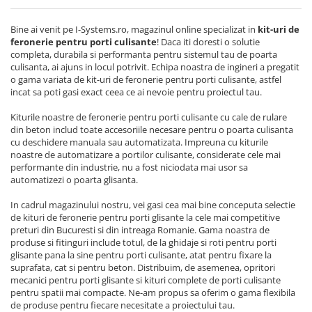
Module de Comanda
Receptoare
Bine ai venit pe I-Systems.ro, magazinul online specializat in
kit-uri de
Telecomenzi
feronerie pentru porti culisante
! Daca iti doresti o solutie
completa, durabila si performanta pentru sistemul tau de poarta
culisanta, ai ajuns in locul potrivit. Echipa noastra de ingineri a pregatit
o gama variata de kit-uri de feronerie pentru porti culisante, astfel
incat sa poti gasi exact ceea ce ai nevoie pentru proiectul tau.
Kiturile noastre de feronerie pentru porti culisante cu cale de rulare
din beton includ toate accesoriile necesare pentru o poarta culisanta
cu deschidere manuala sau automatizata. Impreuna cu kiturile
noastre de automatizare a portilor culisante, considerate cele mai
performante din industrie, nu a fost niciodata mai usor sa
automatizezi o poarta glisanta.
In cadrul magazinului nostru, vei gasi cea mai bine conceputa selectie
de kituri de feronerie pentru porti glisante la cele mai competitive
preturi din Bucuresti si din intreaga Romanie. Gama noastra de
produse si fitinguri include totul, de la ghidaje si roti pentru porti
glisante pana la sine pentru porti culisante, atat pentru fixare la
suprafata, cat si pentru beton. Distribuim, de asemenea, opritori
mecanici pentru porti glisante si kituri complete de porti culisante
pentru spatii mai compacte. Ne-am propus sa oferim o gama flexibila
de produse pentru fiecare necesitate a proiectului tau.