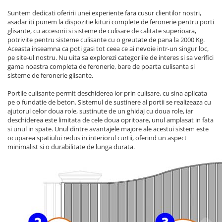
Suntem dedicati oferirii unei experiente fara cusur clientilor nostri,
asadar iti punem la dispozitie kituri complete de feronerie pentru porti
glisante, cu accesorii si sisteme de culisare de calitate superioara,
potrivite pentru sisteme culisante cu o greutate de pana la 2000 Kg.
Aceasta inseamna ca poti gasi tot ceea ce ai nevoie intr-un singur loc,
pe site-ul nostru. Nu uita sa explorezi categoriile de interes si sa verifici
gama noastra completa de feronerie, bare de poarta culisanta si
sisteme de feronerie glisante.
Portile culisante permit deschiderea lor prin culisare, cu sina aplicata
pe o fundatie de beton. Sistemul de sustinere al portii se realizeaza cu
ajutorul celor doua role, sustinute de un ghidaj cu doua role, iar
deschiderea este limitata de cele doua opritoare, unul amplasat in fata
si unul in spate. Unul dintre avantajele majore ale acestui sistem este
ocuparea spatiului redus in interiorul curtii, oferind un aspect
minimalist si o durabilitate de lunga durata.