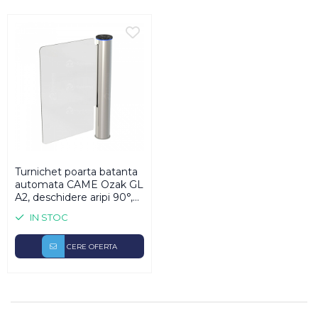
Turnichet poarta batanta
automata CAME Ozak GL
A2, deschidere aripi 90°,
mecanism bidirectional
IN STOC
DC cu ajustari de cuplu și
viteza
CERE OFERTA