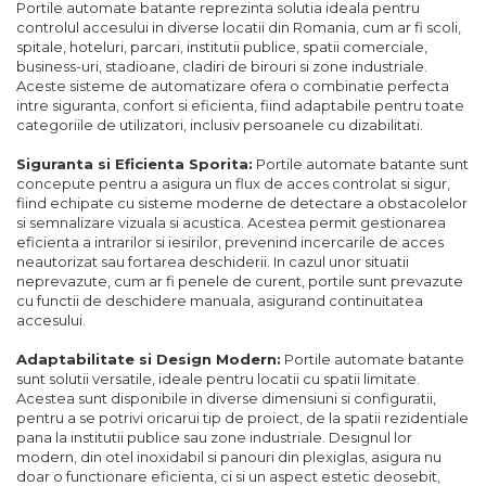
Portile automate batante reprezinta solutia ideala pentru
controlul accesului in diverse locatii din Romania, cum ar fi scoli,
spitale, hoteluri, parcari, institutii publice, spatii comerciale,
business-uri, stadioane, cladiri de birouri si zone industriale.
Aceste sisteme de automatizare ofera o combinatie perfecta
intre siguranta, confort si eficienta, fiind adaptabile pentru toate
categoriile de utilizatori, inclusiv persoanele cu dizabilitati.
Siguranta si Eficienta Sporita:
Portile automate batante sunt
concepute pentru a asigura un flux de acces controlat si sigur,
fiind echipate cu sisteme moderne de detectare a obstacolelor
si semnalizare vizuala si acustica. Acestea permit gestionarea
eficienta a intrarilor si iesirilor, prevenind incercarile de acces
neautorizat sau fortarea deschiderii. In cazul unor situatii
neprevazute, cum ar fi penele de curent, portile sunt prevazute
cu functii de deschidere manuala, asigurand continuitatea
accesului.
Adaptabilitate si Design Modern:
Portile automate batante
sunt solutii versatile, ideale pentru locatii cu spatii limitate.
Acestea sunt disponibile in diverse dimensiuni si configuratii,
pentru a se potrivi oricarui tip de proiect, de la spatii rezidentiale
pana la institutii publice sau zone industriale. Designul lor
modern, din otel inoxidabil si panouri din plexiglas, asigura nu
doar o functionare eficienta, ci si un aspect estetic deosebit,