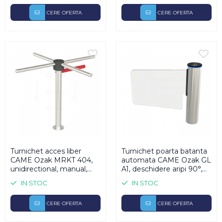
Lampi Semnalizare
CERE OFERTA
CERE OFERTA
Module de Comanda
Receptoare
Telecomenzi
Turnichet acces liber
Turnichet poarta batanta
CAME Ozak MRKT 404,
automata CAME Ozak GL
unidirectional, manual,
A1, deschidere aripi 90°,
brate rotative
mecanism bidirectional
IN STOC
IN STOC
DC cu ajustari de cuplu și
viteza
CERE OFERTA
CERE OFERTA