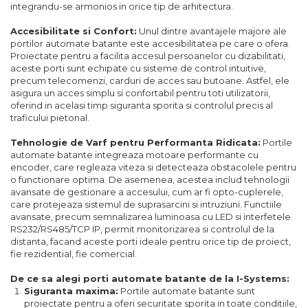
integrandu-se armonios in orice tip de arhitectura.
Accesibilitate si Confort:
Unul dintre avantajele majore ale
portilor automate batante este accesibilitatea pe care o ofera.
Proiectate pentru a facilita accesul persoanelor cu dizabilitati,
aceste porti sunt echipate cu sisteme de control intuitive,
precum telecomenzi, carduri de acces sau butoane. Astfel, ele
asigura un acces simplu si confortabil pentru toti utilizatorii,
oferind in acelasi timp siguranta sporita si controlul precis al
traficului pietonal.
Tehnologie de Varf pentru Performanta Ridicata:
Portile
automate batante integreaza motoare performante cu
encoder, care regleaza viteza si detecteaza obstacolele pentru
o functionare optima. De asemenea, acestea includ tehnologii
avansate de gestionare a accesului, cum ar fi opto-cuplerele,
care protejeaza sistemul de suprasarcini si intruziuni. Functiile
avansate, precum semnalizarea luminoasa cu LED si interfetele
RS232/RS485/TCP IP, permit monitorizarea si controlul de la
distanta, facand aceste porti ideale pentru orice tip de proiect,
fie rezidential, fie comercial.
De ce sa alegi porti automate batante de la I-Systems:
Siguranta maxima:
Portile automate batante sunt
proiectate pentru a oferi securitate sporita in toate conditiile,