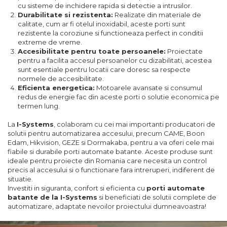
cu sisteme de inchidere rapida si detectie a intrusilor.
Durabilitate si rezistenta:
Realizate din materiale de
calitate, cum ar fi otelul inoxidabil, aceste porti sunt
rezistente la coroziune si functioneaza perfect in conditii
extreme de vreme.
Accesibilitate pentru toate persoanele:
Proiectate
pentru a facilita accesul persoanelor cu dizabilitati, acestea
sunt esentiale pentru locatii care doresc sa respecte
normele de accesibilitate.
Eficienta energetica:
Motoarele avansate si consumul
redus de energie fac din aceste porti o solutie economica pe
termen lung.
La
I-Systems
, colaboram cu cei mai importanti producatori de
solutii pentru automatizarea accesului, precum CAME, Boon
Edam, Hikvision, GEZE si Dormakaba, pentru a va oferi cele mai
fiabile si durabile porti automate batante. Aceste produse sunt
ideale pentru proiecte din Romania care necesita un control
precis al accesului si o functionare fara intreruperi, indiferent de
situatie.
Investiti in siguranta, confort si eficienta cu
porti automate
batante de la I-Systems
si beneficiati de solutii complete de
automatizare, adaptate nevoilor proiectului dumneavoastra!