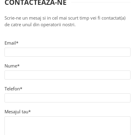
CONTACTEAZA-NE
Hard Disk-uri
Kit-uri Feronerie Telescopice
NVR - Network Video Recorder
Bariere Auto / Sisteme Parcare
Scrie-ne un mesaj si in cel mai scurt timp vei fi contactat(a)
Kit-uri Bariere Auto
de catre unul din operatorii nostri.
Bariere Automate
Brate Bariere Auto
Email*
Terminale Parcare
Accesorii Bariere Auto
Bolarzi antiterorism
Nume*
Usi de Garaj
Motoare Usi Garaj
Kit-uri Usi Garaj
Telefon*
Sine de Ghidaj
Accesorii
Mesajul tau*
Fotocelule
Accesorii Diverse
Lampi Semnalizare