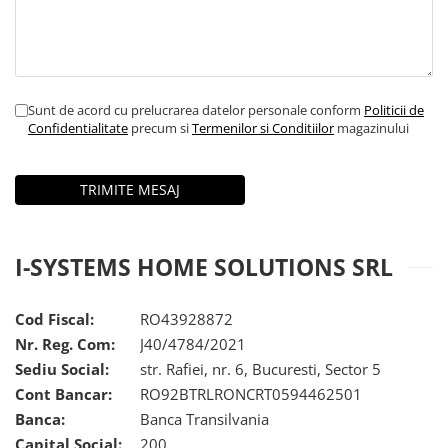
Module de Comanda
Receptoare
Telecomenzi
Sunt de acord cu prelucrarea datelor personale conform
Politicii de
Confidentialitate
precum si
Termenilor si Conditiilor
magazinului
I-SYSTEMS HOME SOLUTIONS SRL
Cod Fiscal:
RO43928872
Nr. Reg. Com:
J40/4784/2021
Sediu Social:
str. Rafiei, nr. 6, Bucuresti, Sector 5
Cont Bancar:
RO92BTRLRONCRT0594462501
Banca:
Banca Transilvania
Capital Social:
200