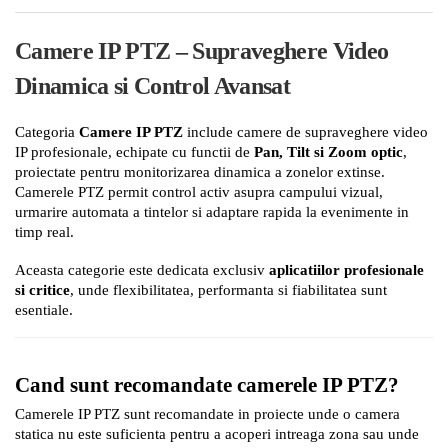
Module de Comanda
Receptoare
Camere IP PTZ – Supraveghere Video
Telecomenzi
Dinamica si Control Avansat
Categoria
Camere IP PTZ
include camere de supraveghere video
IP profesionale, echipate cu functii de
Pan, Tilt si Zoom optic
,
proiectate pentru monitorizarea dinamica a zonelor extinse.
Camerele PTZ permit control activ asupra campului vizual,
urmarire automata a tintelor si adaptare rapida la evenimente in
timp real.
Aceasta categorie este dedicata exclusiv
aplicatiilor profesionale
si critice
, unde flexibilitatea, performanta si fiabilitatea sunt
esentiale.
Cand sunt recomandate camerele IP PTZ?
Camerele IP PTZ sunt recomandate in proiecte unde o camera
statica nu este suficienta pentru a acoperi intreaga zona sau unde