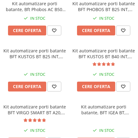
Kit automatizare porti
Kit automatizare porti batante
Lampi Semnalizare
batante, Bft Phobos AC B50,
BFT PHOBOS BT B25 INT,
Module de Comanda
5m/canat, 500Kg/poarta, 230V
3m/400kg, Zara BT, fotocelule,
IN STOC
IN STOC
Receptoare
lampa LED, 2 telecomenzi
433MHz, 24V
Telecomenzi
CERE OFERTA
CERE OFERTA
Control Acces & Pontaj
Sisteme Control Acces & Pontaj
Kit automatizare porti batante
Kit automatizare porti batante
Centrale Control Acces
BFT KUSTOS BT B25 INT,
BFT KUSTOS BT B40 INT,
3m/400kg, Thalia BT,
4m/700kg, Thalia BT,
Cititoare Stand Alone
fotocelule, lampa LED, 2
fotocelule, lampa LED, 2
Turnicheti si Porti Acces
telecomenzi 433MHz, 24V
telecomenzi 433MHz, 24V
IN STOC
IN STOC
Turnicheti Tripod
CERE OFERTA
CERE OFERTA
Porti Rapide Speed-Gate
Porti Automate Batante
Turnicheti Verticali
Kit automatizare porti batante
Kit automatizare porti
Usi Pietonale Automate
BFT VIRGO SMART BT A20,
batante, BFT IGEA BT,
24V, 2m/canat, 200kg, cu
2.5m/canat, 250Kg/poarta,
Operatori Usi Batante Automate
fotocelule si lampa LED
24V DC, brate articulate
Accesorii
IN STOC
IN STOC