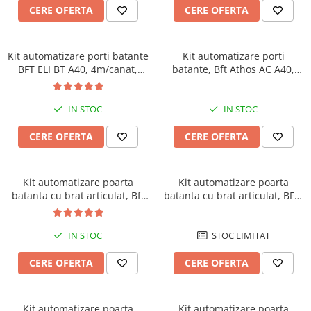
Yale Electromagnetice
CERE OFERTA
CERE OFERTA
Electromagneti
Interfoane-Videointerfoane
Kit automatizare porti batante
Kit automatizare porti
Videointerfoane
BFT ELI BT A40, 4m/canat,
batante, Bft Athos AC A40,
Kit Videointerfoane
500Kg/poarta, 24V
4m/canat, 400Kg/poarta, 230V
Posturi Exterioare
IN STOC
IN STOC
Supraveghere Video
Camere IP
CERE OFERTA
CERE OFERTA
Camere IP 5MP
Camere IP 6MP (2K)
Kit automatizare poarta
Kit automatizare poarta
Camere IP 8MP (4K)
batanta cu brat articulat, Bft
batanta cu brat articulat, BFT,
E5 BT-A12, 1.2m/canat, 80Kg,
Camere IP PTZ
E5 BT-A18, 1.8m/canat, 100Kg,
24V
24V
Camere LPR/ANPR
IN STOC
STOC LIMITAT
Camere IP Industriale & Speciale
Accesorii CCTV
CERE OFERTA
CERE OFERTA
Doze / Suporti Camere
Monitoare Supraveghere
Kit automatizare poarta
Kit automatizare poarta