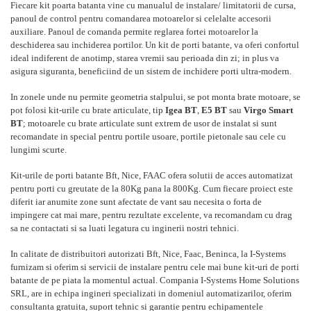
Fiecare kit poarta batanta vine cu manualul de instalare/ limitatorii de cursa,
panoul de control pentru comandarea motoarelor si celelalte accesorii
auxiliare. Panoul de comanda permite reglarea fortei motoarelor la
deschiderea sau inchiderea portilor. Un kit de porti batante, va oferi confortul
ideal indiferent de anotimp, starea vremii sau perioada din zi; in plus va
asigura siguranta, beneficiind de un sistem de inchidere porti ultra-modern.
In zonele unde nu permite geometria stalpului, se pot monta brate motoare, se
pot folosi kit-urile cu brate articulate, tip
Igea BT
,
E5 BT
sau
Virgo Smart
BT
; motoarele cu brate articulate sunt extrem de usor de instalat si sunt
recomandate in special pentru portile usoare, portile pietonale sau cele cu
lungimi scurte.
Kit-urile de porti batante Bft, Nice, FAAC ofera solutii de acces automatizat
pentru porti cu greutate de la 80Kg pana la 800Kg. Cum fiecare proiect este
diferit iar anumite zone sunt afectate de vant sau necesita o forta de
impingere cat mai mare, pentru rezultate excelente, va recomandam cu drag
sa ne contactati si sa luati legatura cu inginerii nostri tehnici.
In calitate de distribuitori autorizati Bft, Nice, Faac, Beninca, la I-Systems
furnizam si oferim si servicii de instalare pentru cele mai bune kit-uri de porti
batante de pe piata la momentul actual. Compania I-Systems Home Solutions
SRL, are in echipa ingineri specializati in domeniul automatizarilor, oferim
consultanta gratuita, suport tehnic si garantie pentru echipamentele