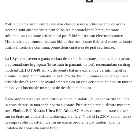
Portile batante sunt printre cele mai clasice si raspandite sisteme de acces.
Acestea sunt automatizate prin folosirea motoarelor cu brate, motoare
subterane sau cu brate articulate si pot fi hidraulice sau electromecanice.
Motoarele electromecanice sau hidraulice sunt foarte fiabile si necesita foarte
putina intretinere continua, poate doar curatarea de praf sau frunze.
La
I-Systems
, avem o gama variata de astfel de motoare, spre exemplu pentru
o automatizare ingropata (incastrata in pamant/ beton), recomandam cu drag
modelul
ELI BT A40
, un kit de poarta batanta extrem de versatil, fiabil si
durabil in timp, functionand la 24V. Poarta dvs. nu numai ca va atrage toate
privirile deschizandu-se avand impresia ca nu este actionata de nici un motor,
dar va veti bucura de un unghi de deschidere maxim.
Daca proprietatea dvs. este intr-o zona cu inundatii, atunci ar merita sa luati
in considerare un motor de poarta cu brate. Printre cele mai utilizate motoare
sunt
Phobos BT
,
Kustos Ultra BT
,
Athos AC
. Acestea sunt motoare cu mel
sau cu brate articulate si functioneaza atat la 24V cat si la 230V. Se monteaza
deasupra solului, astfel incat sa nu existe problema patrunderii apei in
unitatea de comanda sau la brate.