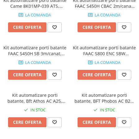
Kit automatizare porti batante
Kit automatizare porti batante
Accesorii Feronerie Culisante
Came 8K01MP-039 ATS,
FAAC S450H CBAC 2m/canat,
Kit-uri Feronerie Autoportante
3m/canat, 400Kg, 24V dc
actuator hidraulic, 24V
LA COMANDA
LA COMANDA
Kit-uri Feronerie Telescopice
Bariere Auto / Sisteme Parcare
CERE OFERTA
CERE OFERTA
Kit-uri Bariere Auto
Bariere Automate
Kit automatizare porti batante
Kit automatizare porti batante
Brate Bariere Auto
FAAC S450H SB 3m/canat,
FAAC S800 ENC SBW
actuator hidraulic, 24V
4m/canat, 800Kg, actuator
Terminale Parcare
LA COMANDA
LA COMANDA
ingropat, 230V AC
Accesorii Bariere Auto
CERE OFERTA
CERE OFERTA
Bolarzi antiterorism
Usi de Garaj
Motoare Usi Garaj
Kit automatizare porti
Kit automatizare porti
batante, Bft Athos AC A25,
batante, BFT Phobos AC B25,
Kit-uri Usi Garaj
2.5m/canat, 400Kg/poarta,
2.5m/canat, 400Kg/poarta
IN STOC
IN STOC
Sine de Ghidaj
230V
Accesorii
CERE OFERTA
CERE OFERTA
Fotocelule
Accesorii Diverse