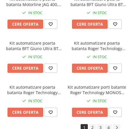
Surse Alimentare Si UPS
batanta Motorline JAG 400,
batanta BFT Giuno Ultra BT
230V, 3m/canat,
A20, 2m/canat, 300Kg/poarta,
Testere CCTV
IN STOC
IN STOC
500Kg/poarta, 300W
24V
Stocare CCTV
CERE OFERTA
CERE OFERTA
Hard Disk-uri
NVR - Network Video Recorder
Rețelistică & IT
Kit automatizare poarta
Kit automatizare poarta
batanta BFT Giuno Ultra BT
batanta Roger Technology
Rețelistică
A50, 5m/canat, 800Kg/poarta,
R20/310, 3m, 400Kg, 230Vac
IN STOC
IN STOC
Routere Wireless & LAN
24V
CERE OFERTA
CERE OFERTA
Kit automatizare poarta
Kit automatizare porti batante
batanta Roger Technology
Roger Technology MONOS4
R20/510, 5m, 500Kg, 230Vac
brushless, 4m/canat, 450 kg,
IN STOC
IN STOC
trafic intensiv, 24V DC
CERE OFERTA
CERE OFERTA
1
2
3
4