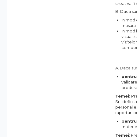
creat va fi
Accesorii Diverse
B. Daca sun
Lampi Semnalizare
In mod d
Module de Comanda
masura i
Receptoare
In mod i
vizualiz
Telecomenzi
vizitelo
Control Acces & Pontaj
comport
Sisteme Control Acces &
Pontaj
A. Daca sun
Centrale Control Acces
pentru
Cititoare Stand Alone
validar
Turnicheti si Porti Acces
produs
Temei:
Pre
Turnicheti Tripod
Srl, defini
Porti Rapide Speed-Gate
personal es
raporturil
Porti Automate Batante
Turnicheti Verticali
pentru 
materie 
Usi Pietonale Automate
Temei
: P