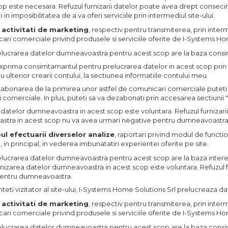
op este necesara. Refuzul furnizarii datelor poate avea drept consecint
i in imposibilitatea de a va oferi serviciile prin intermediul site-ului.
 activitati de marketing
, respectiv pentru transmiterea, prin inter
ri comerciale privind produsele si serviciile oferite de I-Systems Home
relucrarea datelor dumneavoastra pentru acest scop are la baza consim
exprima consimtamantul pentru prelucrarea datelor in acest scop prin
au ulterior crearii contului, la sectiunea informatiile contului meu.
bonarea de la primirea unor astfel de comunicari comerciale puteti fo
comerciale. In plus, puteti sa va dezabonati prin accesarea sectiunii "
 datelor dumneavoastra in acest scop este voluntara. Refuzul furnizar
tra in acest scop nu va avea urmari negative pentru dumneavoastra
ul efectuarii diverselor analize
, raportari privind modul de functio
in principal, in vederea imbunatatiri experientei oferite pe site.
elucrarea datelor dumneavoastra pentru acest scop are la baza interes
rnizarea datelor dumneavoastra in acest scop este voluntara. Refuzul f
entru dumneavoastra.
teti vizitator al site-ului, I-Systems Home Solutions Srl prelucreaza 
 activitati de marketing
, respectiv pentru transmiterea, prin inter
ri comerciale privind produsele si serviciile oferite de I-Systems Home
relucrarea datelor dumneavoastra pentru acest scop are la baza consim