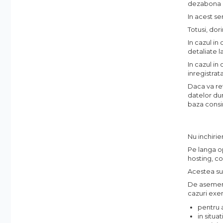
dezabona de
In acest se
Totusi, do
In cazul in
detaliate l
In cazul in
inregistrat
Daca va re
datelor du
baza consi
Nu inchiri
Pe langa op
hosting, c
Acestea sun
De asemene
cazuri exe
pentru a
in situa