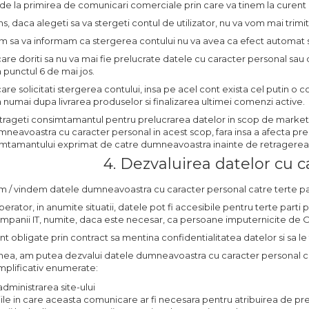
 la primirea de comunicari comerciale prin care va tinem la curent des
ns, daca alegeti sa va stergeti contul de utilizator, nu va vom mai trimit
rim sa va informam ca stergerea contului nu va avea ca efect automat
 care doriti sa nu va mai fie prelucrate datele cu caracter personal sau
a punctul 6 de mai jos.
 care solicitati stergerea contului, insa pe acel cont exista cel putin 
a numai dupa livrarea produselor si finalizarea ultimei comenzi active.
trageti consimtamantul pentru prelucrarea datelor in scop de marketi
mneavoastra cu caracter personal in acest scop, fara insa a afecta pr
mtamantului exprimat de catre dumneavoastra inainte de retragerea 
4. Dezvaluirea datelor cu c
em / vindem datele dumneavoastra cu caracter personal catre terte par
erator, in anumite situatii, datele pot fi accesibile pentru terte parti p
ompanii IT, numite, daca este necesar, ca persoane imputernicite de 
t obligate prin contract sa mentina confidentialitatea datelor si sa le 
a, am putea dezvalui datele dumneavoastra cu caracter personal catre
mplificativ enumerate:
dministrarea site-ului
tiile in care aceasta comunicare ar fi necesara pentru atribuirea de pre