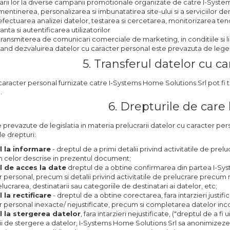
arii lor la diverse campanii promotionale organizate de catre I-System
entinerea, personalizarea si imbunatatirea site-ului si a serviciilor der
fectuarea analizei datelor, testarea si cercetarea, monitorizarea tendin
anta si autentificarea utilizatorilor
transmiterea de comunicari comerciale de marketing, in conditiile si 
cand dezvaluirea datelor cu caracter personal este prevazuta de lege
5. Transferul datelor cu c
aracter personal furnizate catre I-Systems Home Solutions Srl pot fi t
.
6. Drepturile de care 
le prevazute de legislatia in materia prelucrarii datelor cu caracter per
e drepturi:
l la informare
- dreptul de a primi detalii privind activitatile de pr
 celor descrise in prezentul document;
l de acces la date
dreptul de a obtine confirmarea din partea I-Syst
 personal, precum si detalii privind activitatile de prelucrare precum 
lucrarea, destinatarii sau categoriile de destinatari ai datelor, etc;
 la rectificare
- dreptul de a obtine corectarea, fara intarzieri justi
r personal inexacte/ nejustificate, precum si completarea datelor in
l la stergerea datelor
, fara intarzieri nejustificate, ("dreptul de a fi
rii de stergere a datelor, I-Systems Home Solutions Srl sa anonimizeze 