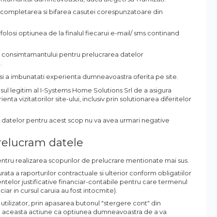
 completarea si bifarea casutei corespunzatoare din
losi optiunea de la finalul fiecarui e-mail/ sms continand
ii consimtamantului pentru prelucrarea datelor
.
ul si a imbunatati experienta dumneavoastra oferita pe site.
ul legitim al I-Systems Home Solutions Srl de a asigura
 vizitatorilor site-ului, inclusiv prin solutionarea diferitelor
i datelor pentru acest scop nu va avea urmari negative
prelucram datele
ntru realizarea scopurilor de prelucrare mentionate mai sus.
ata a raporturilor contractuale si ulterior conform obligatiilor
ntelor justificative financiar-contabile pentru care termenul
iar in cursul caruia au fost intocmite).
e utilizator, prin apasarea butonul "stergere cont" din
eta aceasta actiune ca optiunea dumneavoastra de a va