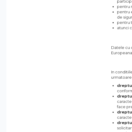
particip
pentru m
pentru e
de sigur
pentru 
atunci 
Datele cu c
Europeana
In conditii
urmatoarel
dreptu
conform
dreptu
caracter
face pre
dreptul
caracte
dreptu
solicita