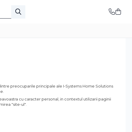
intre preocuparile principale ale I-Systems Home Solutions
te.
oastra cu caracter personal, in contextul utilizarii paginii
irea "site-ul".