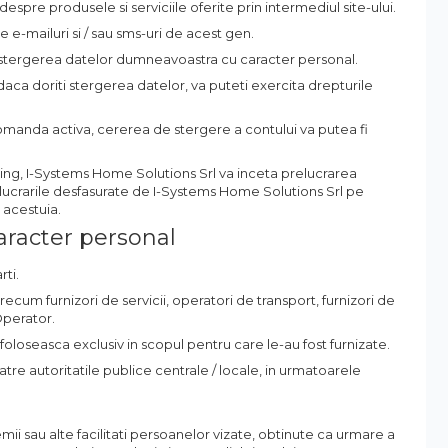
pre produsele si serviciile oferite prin intermediul site-ului.
e e-mailuri si / sau sms-uri de acest gen.
 stergerea datelor dumneavoastra cu caracter personal.
 daca doriti stergerea datelor, va puteti exercita drepturile
o comanda activa, cererea de stergere a contului va putea fi
ng, I-Systems Home Solutions Srl va inceta prelucrarea
elucrarile desfasurate de I-Systems Home Solutions Srl pe
acestuia.
aracter personal
ti.
recum furnizori de servicii, operatori de transport, furnizori de
Operator.
foloseasca exclusiv in scopul pentru care le-au fost furnizate.
 autoritatile publice centrale / locale, in urmatoarele
mii sau alte facilitati persoanelor vizate, obtinute ca urmare a