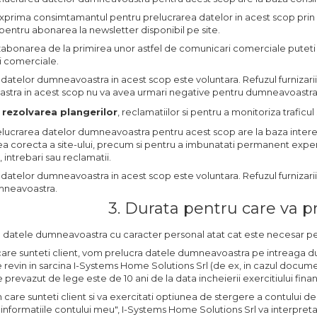
exprima consimtamantul pentru prelucrarea datelor in acest scop prin
pentru abonarea la newsletter disponibil pe site.
bonarea de la primirea unor astfel de comunicari comerciale puteti fo
 comerciale.
 datelor dumneavoastra in acest scop este voluntara. Refuzul furnizar
tra in acest scop nu va avea urmari negative pentru dumneavoastra
 rezolvarea plangerilor
, reclamatiilor si pentru a monitoriza trafic
elucrarea datelor dumneavoastra pentru acest scop are la baza interes
a corecta a site-ului, precum si pentru a imbunatati permanent experienta
 intrebari sau reclamatii.
 datelor dumneavoastra in acest scop este voluntara. Refuzul furnizari
mneavoastra.
3. Durata pentru care va 
a datele dumneavoastra cu caracter personal atat cat este necesar pe
 care sunteti client, vom prelucra datele dumneavoastra pe intreaga dur
 revin in sarcina I-Systems Home Solutions Srl (de ex, in cazul docume
 prevazut de lege este de 10 ani de la data incheierii exercitiului financ
 in care sunteti client si va exercitati optiunea de stergere a contului d
"informatiile contului meu", I-Systems Home Solutions Srl va interpr