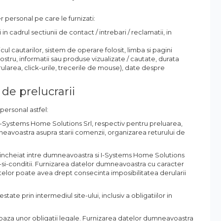
r personal pe care le furnizati:
 in cadrul sectiunii de contact / intrebari / reclamatii, in
cul cautarilor, sistem de operare folosit, limba si pagini
nostru, informatii sau produse vizualizate / cautate, durata
erularea, click-urile, trecerile de mouse), date despre
 de prelucrarii
personal astfel:
I-Systems Home Solutions Srl, respectiv pentru preluarea,
eavoastra asupra starii comenzii, organizarea returului de
 incheiat intre dumneavoastra si I-Systems Home Solutions
ni-si-conditii. Furnizarea datelor dumneavoastra cu caracter
telor poate avea drept consecinta imposibilitatea derularii
estate prin intermediul site-ului, inclusiv a obligatiilor in
baza unor obligatii legale. Furnizarea datelor dumneavoastra