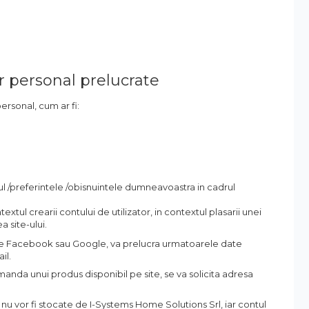
er personal prelucrate
ersonal, cum ar fi:
ul /preferintele /obisnuintele dumneavoastra in cadrul
xtul crearii contului de utilizator, in contextul plasarii unei
a site-ului.
a de Facebook sau Google, va prelucra urmatoarele date
il.
comanda unui produs disponibil pe site, se va solicita adresa
e nu vor fi stocate de I-Systems Home Solutions Srl, iar contul