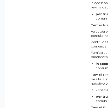
Operatori Usi Batante Automate
in acest sc
revin si dec
Accesorii
pentru
Yale Electromagnetice
comunica
Electromagneti
Temei
: P
Interfoane-Videointerfoane
Va puteti 
Videointerfoane
contului, s
Pentru deza
Kit Videointerfoane
comunicari 
Posturi Exterioare
Furnizarea
Supraveghere Video
dumneavoas
Camere IP
in scop
consum, 
Camere IP 5MP
Temei
: Pr
Camere IP 6MP (2K)
pe site. Fu
Camere IP 8MP (4K)
negative p
Camere IP PTZ
B. Daca sun
Camere LPR/ANPR
pentru
Camere IP Industriale & Speciale
comunica
Accesorii CCTV
Temei
: P