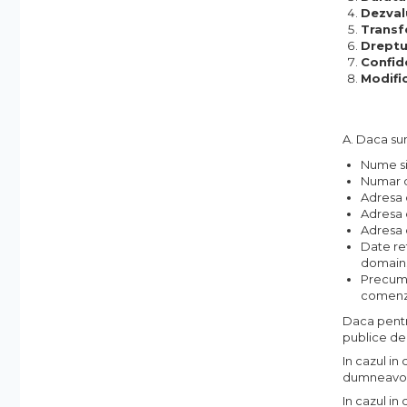
Accesorii Feronerie Culisante
Dezval
Transf
Kit-uri Feronerie Autoportante
Dreptur
Kit-uri Feronerie Telescopice
Confid
Modific
Bariere Auto / Sisteme
Parcare
Kit-uri Bariere Auto
A. Daca sun
Bariere Automate
Nume s
Brate Bariere Auto
Numar d
Adresa 
Terminale Parcare
Adresa 
Accesorii Bariere Auto
Adresa 
Date re
Bolarzi antiterorism
domain
Usi de Garaj
Precum s
comenzi 
Motoare Usi Garaj
Daca pentr
Kit-uri Usi Garaj
publice de 
Sine de Ghidaj
In cazul in
Accesorii
dumneavoas
In cazul in
Fotocelule