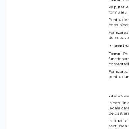
Va puteti 
Doze / Suporti Camere
formularul 
Monitoare Supraveghere
Pentru deza
Surse Alimentare Si UPS
comunicari
Testere CCTV
Furnizarea
dumneavoas
Stocare CCTV
pentru
Hard Disk-uri
Temei
: Pr
NVR - Network Video Recorder
functionare
Rețelistică & IT
comentarii,
Rețelistică
Furnizarea
pentru du
Routere Wireless & LAN
va prelucr
In cazul in
legale care
de pastrare
In situatia
sectiunea 