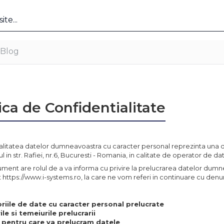
Blog
ica de Confidentialitate
alitatea datelor dumneavoastra cu caracter personal reprezinta una d
ul in str. Rafiei, nr.6, Bucuresti - Romania, in calitate de operator de da
ent are rolul de a va informa cu privire la prelucrarea datelor dumneav
 https://www.i-systems.ro, la care ne vom referi in continuare cu denum
riile de date cu caracter personal prelucrate
le si temeiurile prelucrarii
 pentru care va prelucram datele