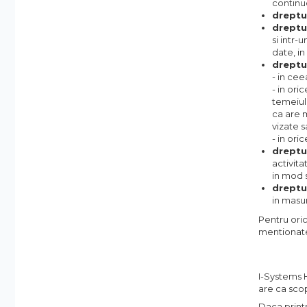
continue
dreptul
dreptul
si intr-
date, in
dreptul
- in cee
- in ori
temeiul 
ca are m
vizate s
- in ori
dreptul
activita
in mod s
dreptu
in masur
Pentru oric
mentionate
I-Systems H
are ca scop
Daca printr