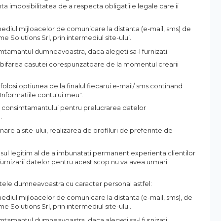
a imposibilitatea de a respecta obligatiile legale care ii
mediul mijloacelor de comunicare la distanta (e-mail, sms) de
 Solutions Srl, prin intermediul site-ului.
tamantul dumneavoastra, daca alegeti sa-l furnizati.
 bifarea casutei corespunzatoare de la momentul crearii
losi optiunea de la finalul fiecarui e-mail/ sms continand
Informatiile contului meu".
ii consimtamantului pentru prelucrarea datelor
.
nare a site-ului, realizarea de profiluri de preferinte de
ul legitim al de a imbunatati permanent experienta clientilor
urnizarii datelor pentru acest scop nu va avea urmari
datele dumneavoastra cu caracter personal astfel:
mediul mijloacelor de comunicare la distanta (e-mail, sms), de
 Solutions Srl, prin intermediul site-ului.
tamantul dumneavoastra, daca alegeti sa-l furnizati.