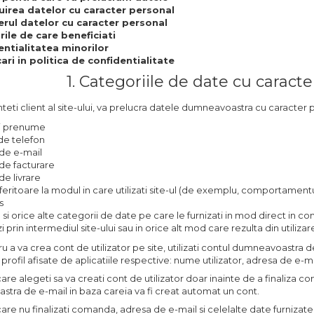
uirea datelor cu caracter personal
erul datelor cu caracter personal
ile de care beneficiati
entialitatea minorilor
ari in politica de confidentialitate
1. Categoriile de date cu caract
teti client al site-ului, va prelucra datele dumneavoastra cu caracter p
i prenume
e telefon
de e-mail
de facturare
de livrare
feritoare la modul in care utilizati site-ul (de exemplu, comportament
s
i orice alte categorii de date pe care le furnizati in mod direct in conte
prin intermediul site-ului sau in orice alt mod care rezulta din utilizare
u a va crea cont de utilizator pe site, utilizati contul dumneavoastr
profil afisate de aplicatiile respective: nume utilizator, adresa de e-ma
 care alegeti sa va creati cont de utilizator doar inainte de a finaliza 
tra de e-mail in baza careia va fi creat automat un cont.
 care nu finalizati comanda, adresa de e-mail si celelalte date furnizat