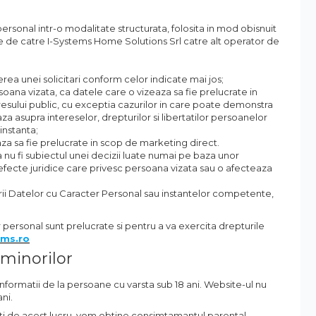
ersonal intr-o modalitate structurata, folosita in mod obisnuit
ise de catre I-Systems Home Solutions Srl catre alt operator de
erea unei solicitari conform celor indicate mai jos;
soana vizata, ca datele care o vizeaza sa fie prelucrate in
eresului public, cu exceptia cazurilor in care poate demonstra
a asupra intereselor, drepturilor si libertatilor persoanelor
instanta;
eaza sa fie prelucrate in scop de marketing direct.
 nu fi subiectul unei decizii luate numai pe baza unor
 efecte juridice care privesc persoana vizata sau o afecteaza
ii Datelor cu Caracter Personal sau instantelor competente,
 personal sunt prelucrate si pentru a va exercita drepturile
ems.ro
 minorilor
formatii de la persoane cu varsta sub 18 ani. Website-ul nu
ni.
ntati de acest lucru, vom obtine consimtamantul parental