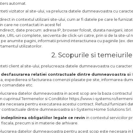
 sters automat.
teti vizitator al site-ului, va prelucra datele dumneavoastra cu caracte
irect in contextul utilizarii site-ului, cum ar fi datele pe care le furnizati
n care ne contactati in acest fel
ndirect, date precum: adresa IP, browser folosit, durata navigarii, istori
ate, URL-uri complete, secventa de click-uri catre, prin si de la site-ul 
r pe anumite pagini, informatii privind interactiunea cu paginile (ex. d
amentul utilizatorilor.
2. Scopurile si temeiurile
teti client al site-ului, prelucreaza datele dumneavoastra cu caracter 
 desfasurarea relatiei contractuale dintre dumneavoastra si
ea, expedierea si facturarea comenzii plasate pe site, informarea dumn
e comandate etc.
lucrarea datelor dumneavoastra in acest scop are la baza contractul
t in cuprinsul Termenelor si Conditiilor https://www.i-systems.ro/terme
te necesara pentru executarea acestui contract. Refuzul furnizarii da
or contractuale dintre dumneavoastra si I-Systems Home Solutions Srl.
indeplinirea obligatiilor legale ce revin
in contextul serviciilor pr
fiscala, precum si in materie de arhivare.
relucrarea datelor dumneavoastra pentru acest scop este necesara in 