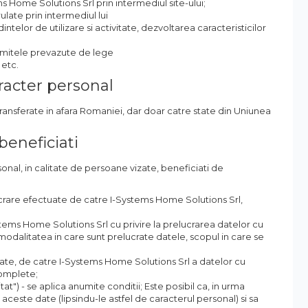
s Home Solutions Srl prin intermediul site-ului;
ulate prin intermediul lui
telor de utilizare si activitate, dezvoltarea caracteristicilor
limitele prevazute de lege
 etc.
aracter personal
ransferate in afara Romaniei, dar doar catre state din Uniunea
beneficiati
sonal, in calitate de persoane vizate, beneficiati de
elucrare efectuate de catre I-Systems Home Solutions Srl,
ems Home Solutions Srl cu privire la prelucrarea datelor cu
modalitatea in care sunt prelucrate datele, scopul in care se
ficate, de catre I-Systems Home Solutions Srl a datelor cu
complete;
 uitat") - se aplica anumite conditii; Este posibil ca, in urma
aceste date (lipsindu-le astfel de caracterul personal) si sa