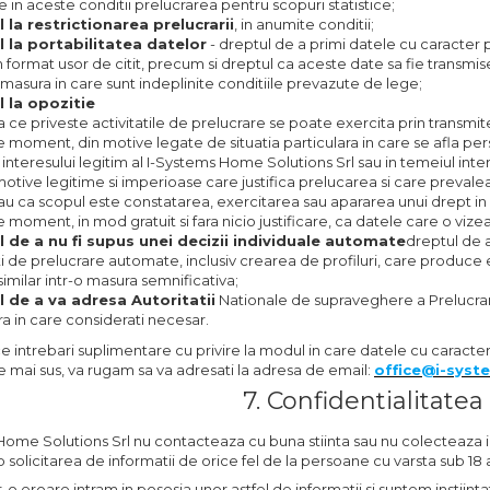
 in aceste conditii prelucrarea pentru scopuri statistice;
 la restrictionarea prelucrarii
, in anumite conditii;
 la portabilitatea datelor
- dreptul de a primi datele cu caracter p
un format usor de citit, precum si dreptul ca aceste date sa fie transm
 masura in care sunt indeplinite conditiile prevazute de lege;
 la opozitie
a ce priveste activitatile de prelucrare se poate exercita prin transmit
ce moment, din motive legate de situatia particulara in care se afla per
interesului legitim al I-Systems Home Solutions Srl sau in temeiul int
otive legitime si imperioase care justifica prelucarea si care prevaleaz
au ca scopul este constatarea, exercitarea sau apararea unui drept in 
ce moment, in mod gratuit si fara nicio justificare, ca datele care o viz
 de a nu fi supus unei decizii individuale automate
dreptul de a
ti de prelucrare automate, inclusiv crearea de profiluri, care produce
imilar intr-o masura semnificativa;
l de a va adresa Autoritatii
Nationale de supraveghere a Prelucrar
a in care considerati necesar.
e intrebari suplimentare cu privire la modul in care datele cu caracter
 mai sus, va rugam sa va adresati la adresa de email:
office@i-syst
7. Confidentialitatea
ome Solutions Srl nu contacteaza cu buna stiinta sau nu colecteaza in
 solicitarea de informatii de orice fel de la persoane cu varsta sub 18 a
-o eroare intram in posesia unor astfel de informatii si suntem instii