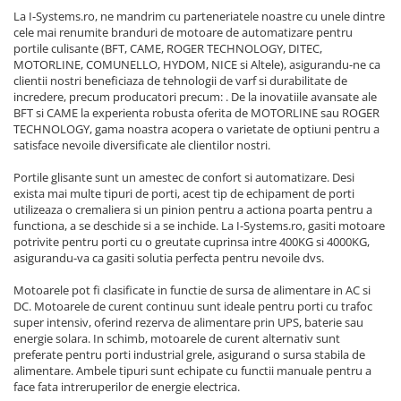
Yale Electromagnetice
La I-Systems.ro, ne mandrim cu parteneriatele noastre cu unele dintre
Electromagneti
cele mai renumite branduri de motoare de automatizare pentru
portile culisante (BFT, CAME, ROGER TECHNOLOGY, DITEC,
Interfoane-Videointerfoane
MOTORLINE, COMUNELLO, HYDOM, NICE si Altele), asigurandu-ne ca
Videointerfoane
clientii nostri beneficiaza de tehnologii de varf si durabilitate de
incredere, precum producatori precum: . De la inovatiile avansate ale
Kit Videointerfoane
BFT si CAME la experienta robusta oferita de MOTORLINE sau ROGER
Posturi Exterioare
TECHNOLOGY, gama noastra acopera o varietate de optiuni pentru a
satisface nevoile diversificate ale clientilor nostri.
Supraveghere Video
Camere IP
Portile glisante sunt un amestec de confort si automatizare. Desi
exista mai multe tipuri de porti, acest tip de echipament de porti
Camere IP 5MP
utilizeaza o cremaliera si un pinion pentru a actiona poarta pentru a
Camere IP 6MP (2K)
functiona, a se deschide si a se inchide. La I-Systems.ro, gasiti motoare
potrivite pentru porti cu o greutate cuprinsa intre 400KG si 4000KG,
Camere IP 8MP (4K)
asigurandu-va ca gasiti solutia perfecta pentru nevoile dvs.
Camere IP PTZ
Motoarele pot fi clasificate in functie de sursa de alimentare in AC si
Camere LPR/ANPR
DC. Motoarele de curent continuu sunt ideale pentru porti cu trafoc
Camere IP Industriale & Speciale
super intensiv, oferind rezerva de alimentare prin UPS, baterie sau
Accesorii CCTV
energie solara. In schimb, motoarele de curent alternativ sunt
preferate pentru porti industrial grele, asigurand o sursa stabila de
Doze / Suporti Camere
alimentare. Ambele tipuri sunt echipate cu functii manuale pentru a
face fata intreruperilor de energie electrica.
Monitoare Supraveghere