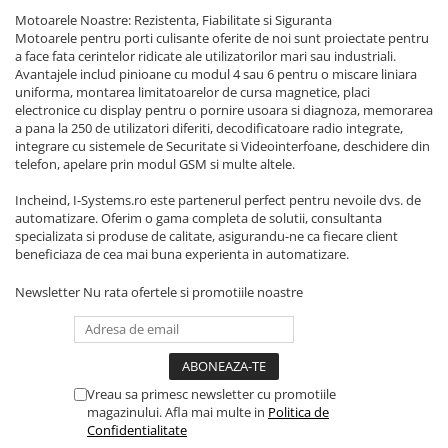
Surse Alimentare Si UPS
Motoarele Noastre: Rezistenta, Fiabilitate si Siguranta
Motoarele pentru porti culisante oferite de noi sunt proiectate pentru
Testere CCTV
a face fata cerintelor ridicate ale utilizatorilor mari sau industriali.
Stocare CCTV
Avantajele includ pinioane cu modul 4 sau 6 pentru o miscare liniara
uniforma, montarea limitatoarelor de cursa magnetice, placi
Hard Disk-uri
electronice cu display pentru o pornire usoara si diagnoza, memorarea
NVR - Network Video Recorder
a pana la 250 de utilizatori diferiti, decodificatoare radio integrate,
integrare cu sistemele de Securitate si Videointerfoane, deschidere din
Rețelistică & IT
telefon, apelare prin modul GSM si multe altele.
Rețelistică
Incheind, I-Systems.ro este partenerul perfect pentru nevoile dvs. de
Routere Wireless & LAN
automatizare. Oferim o gama completa de solutii, consultanta
specializata si produse de calitate, asigurandu-ne ca fiecare client
beneficiaza de cea mai buna experienta in automatizare.
Newsletter
Nu rata ofertele si promotiile noastre
Vreau sa primesc newsletter cu promotiile
magazinului. Afla mai multe in
Politica de
Confidentialitate