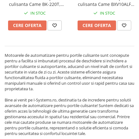
culisanta Came BK-220T,
culisanta Came BXV10ALF
Lampi Semnalizare
2200Kg, 23m/canat, 400Vac
801MS-0251 RAPID, 1000Kg,
Module de Comanda
IN STOC
IN STOC
trifazat
20m/canat, 24Vdc
Receptoare
CERE OFERTA
CERE OFERTA
Telecomenzi
Control Acces & Pontaj
Sisteme Control Acces & Pontaj
Centrale Control Acces
Motoarele de automatizare pentru portile culisante sunt concepute
pentru a facilita si imbunatati procesul de deschidere si inchidere a
Cititoare Stand Alone
portilor culisante si autoportante, aducand un nivel inalt de confort si
Turnicheti si Porti Acces
securitate in viata de zi cu zi. Aceste sisteme eficiente asigura
functionalitatea fluida a portilor culisante, eliminand necesitatea
Turnicheti Tripod
manipularii manuale si oferind un control usor si rapid pentru casa sau
Porti Rapide Speed-Gate
proprietatea ta.
Porti Automate Batante
Bine ai venit pe I-Systems.ro, destinatia ta de incredere pentru solutii
Turnicheti Verticali
avansate de automatizare pentru portile culisante! Suntem dedicati sa
oferim acces la tehnologii de ultima generatie care transforma
Usi Pietonale Automate
gestionarea accesului in spatiul tau rezidential sau comercial. Printre
cele mai cautate produse se numara motoarele de automatizare
Operatori Usi Batante Automate
pentru portile culisante, reprezentand o solutie eficienta si comoda
Accesorii
pentru securitatea si confortul locuintei tale.