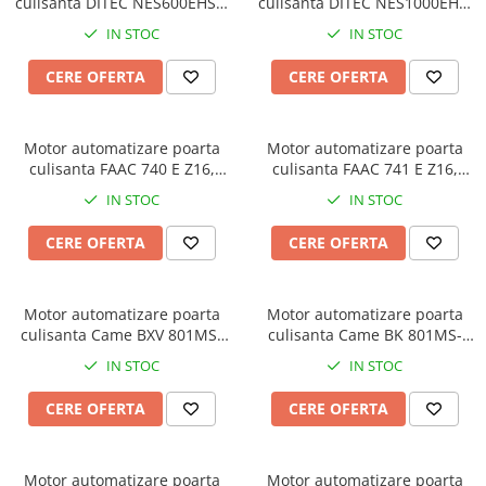
culisanta DITEC NES600EHSF,
culisanta DITEC NES1000EHP,
Accesorii Feronerie Culisante
deschidere super-rapida,
1000Kg, 24Vdc
IN STOC
IN STOC
Kit-uri Feronerie Autoportante
600Kg, 24Vdc
Kit-uri Feronerie Telescopice
CERE OFERTA
CERE OFERTA
Bariere Auto / Sisteme Parcare
Kit-uri Bariere Auto
​​​​​​​Motor automatizare poarta
Motor automatizare poarta
Bariere Automate
culisanta FAAC 740 E Z16,
culisanta FAAC 741 E Z16,
Brate Bariere Auto
500Kg, 450N, 230Vac
900KG, 650N, 230V
IN STOC
IN STOC
Terminale Parcare
Accesorii Bariere Auto
CERE OFERTA
CERE OFERTA
Bolarzi antiterorism
Usi de Garaj
Motor automatizare poarta
Motor automatizare poarta
Motoare Usi Garaj
culisanta Came BXV 801MS-
culisanta Came BK 801MS-
0150, 400Kg, 14m/canat,
0080, 1200Kg, 20m/canat,
Kit-uri Usi Garaj
IN STOC
IN STOC
24Vdc
230Vac
Sine de Ghidaj
CERE OFERTA
CERE OFERTA
Accesorii
Fotocelule
Accesorii Diverse
Motor automatizare poarta
Motor automatizare poarta