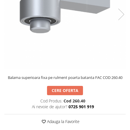
Hard Disk-uri
Kit-uri Feronerie Telescopice
NVR - Network Video Recorder
Bariere Auto / Sisteme Parcare
Kit-uri Bariere Auto
Bariere Automate
Brate Bariere Auto
Terminale Parcare
Accesorii Bariere Auto
Bolarzi antiterorism
Usi de Garaj
Motoare Usi Garaj
Balama superioara fixa pe rulment poarta batanta FAC COD 260.40
Kit-uri Usi Garaj
CERE OFERTA
Sine de Ghidaj
Accesorii
Cod Produs:
Cod 260.40
Ai nevoie de ajutor?
0725 901 919
Fotocelule
Accesorii Diverse
Adauga la Favorite
Lampi Semnalizare