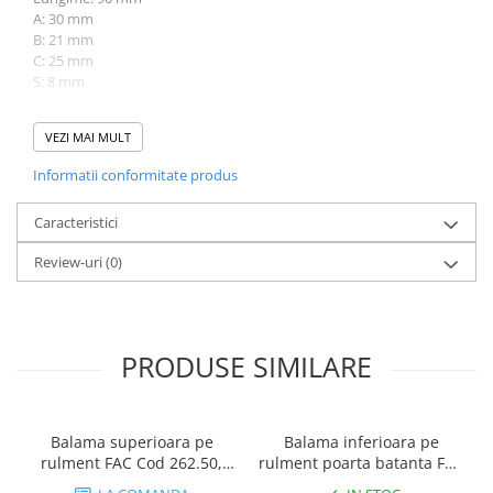
A: 30 mm
B: 21 mm
C: 25 mm
S: 8 mm
Continut Pachet:
VEZI MAI MULT
1 x Balama superioara fixa pe rulment FAC COD 260.40
Informatii conformitate produs
Balama superioara fixa pe rulment poarta batanta FAC COD 260.40 – I-Systems.ro
Caracteristici
Review-uri
(0)
PRODUSE SIMILARE
Balama superioara pe
Balama inferioara pe
rulment FAC Cod 262.50,
rulment poarta batanta FAC
D50, poarta batanta
Cod 265.40