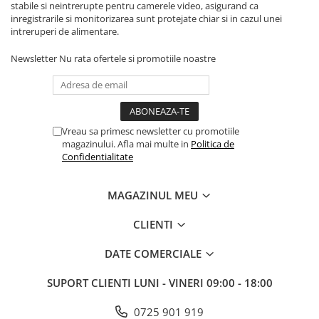
Yale Electromagnetice
stabile si neintrerupte pentru camerele video, asigurand ca
inregistrarile si monitorizarea sunt protejate chiar si in cazul unei
Electromagneti
intreruperi de alimentare.
Interfoane-Videointerfoane
Videointerfoane
Newsletter
Nu rata ofertele si promotiile noastre
Kit Videointerfoane
Posturi Exterioare
Supraveghere Video
Vreau sa primesc newsletter cu promotiile
Camere IP
magazinului. Afla mai multe in
Politica de
Confidentialitate
Camere IP 5MP
Camere IP 6MP (2K)
MAGAZINUL MEU
Camere IP 8MP (4K)
Camere IP PTZ
CLIENTI
Camere LPR/ANPR
Camere IP Industriale & Speciale
DATE COMERCIALE
Accesorii CCTV
SUPORT CLIENTI
LUNI - VINERI 09:00 - 18:00
Doze / Suporti Camere
Monitoare Supraveghere
0725 901 919