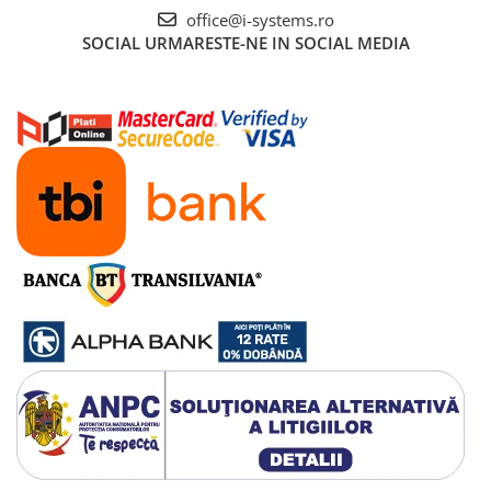
Surse Alimentare Si UPS
office@i-systems.ro
SOCIAL
URMARESTE-NE IN SOCIAL MEDIA
Testere CCTV
Stocare CCTV
Hard Disk-uri
NVR - Network Video Recorder
Rețelistică & IT
Rețelistică
Routere Wireless & LAN