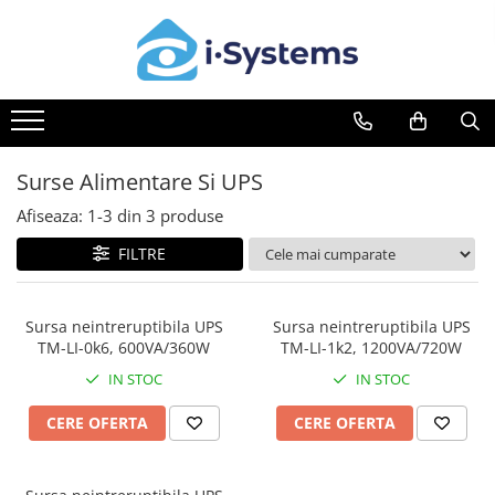
Toate Produsele
Servicii
Automatizari Acces
Automatizare Acces
Porti Batante
Control Acces & Pontaj
Vezi toate serviciile
Surse Alimentare Si UPS
Kit-uri Porti Batante
Motoare Porti Batante
Afiseaza:
1-
3
din
3
produse
Unitati de Comanda
FILTRE
Accesorii Feronerie Batante
Sisteme Feronerie Bi-Folding
Porti Culisante
Sursa neintreruptibila UPS
Sursa neintreruptibila UPS
TM-LI-0k6, 600VA/360W
TM-LI-1k2, 1200VA/720W
Kit-uri Porti Culisante
IN STOC
IN STOC
Motoare Porti Culisante
Unitati de Comanda
CERE OFERTA
CERE OFERTA
Cremaliere
Kit-uri Feronerie Culisante