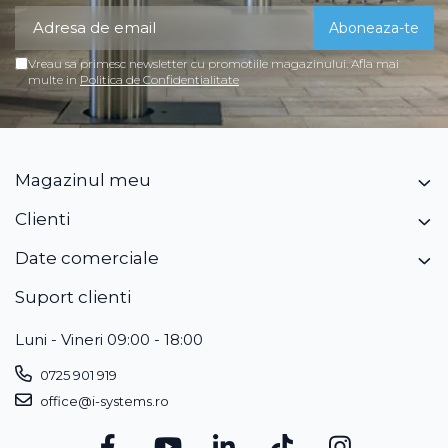
sa-l programeze de pe o singura platforma de PC. Acest
lucru este de nepretuit atunci cand gestionati un proiect/
obiectiv cu mai multe puncte de intrare.
Vreau sa primesc newsletter cu promotiile magazinului. Afla mai
multe in
Politica de Confidentialitate
Continut Pachet
1x Corp bariera electromecanica
·
1x Brat rectangular aluminiu 3m
·
1x Accesorii prindere brat aluminiu Omega AQ
·
1x Reflectorizante, garbnitura protectie brat
·
Magazinul meu
Bariera auto Bft GIOTTO BT A30, sistem blocare parcare cu brat
Clienti
3m, 24V | I-Systems
Date comerciale
Suport clienti
Luni - Vineri 09:00 - 18:00
0725 901 919
office@i-systems.ro