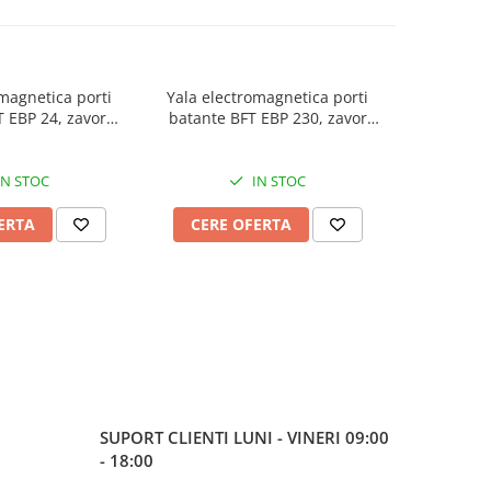
magnetica porti
Yala electromagnetica porti
Incarcat
 EBP 24, zavor
batante BFT EBP 230, zavor
unitate
dere, 24V
inchidere, 230V
Technolog
IN STOC
IN STOC
ERTA
CERE OFERTA
CERE
SUPORT CLIENTI
LUNI - VINERI 09:00
- 18:00