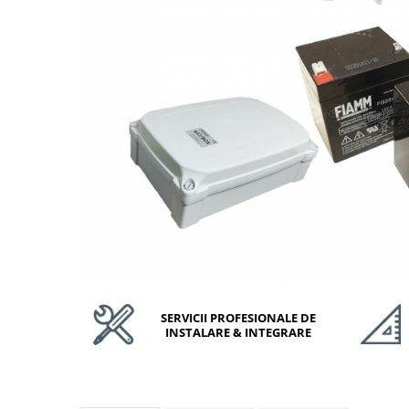
Accesorii Feronerie Culisante
Kit-uri Feronerie Autoportante
Kit-uri Feronerie Telescopice
Bariere Auto / Sisteme Parcare
Kit-uri Bariere Auto
Bariere Automate
Brate Bariere Auto
Terminale Parcare
Accesorii Bariere Auto
Bolarzi antiterorism
Usi de Garaj
Motoare Usi Garaj
Kit-uri Usi Garaj
SERVICII PROFESIONALE DE
Sine de Ghidaj
INSTALARE & INTEGRARE
Accesorii
Fotocelule
Accesorii Diverse