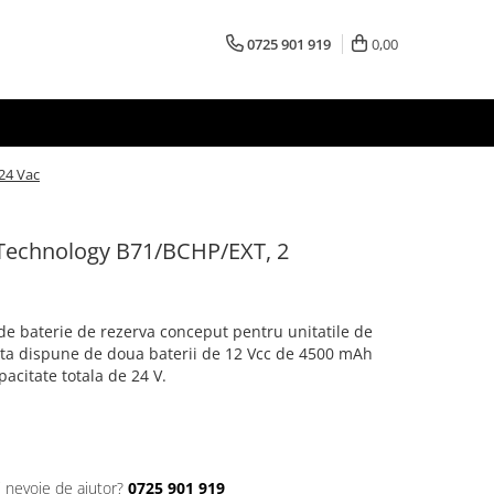
0725 901 919
0,00
24 Vac
 Technology B71/BCHP/EXT, 2
c
de baterie de rezerva conceput pentru unitatile de
sta dispune de doua baterii de 12 Vcc de 4500 mAh
pacitate totala de 24 V.
i nevoie de ajutor?
0725 901 919