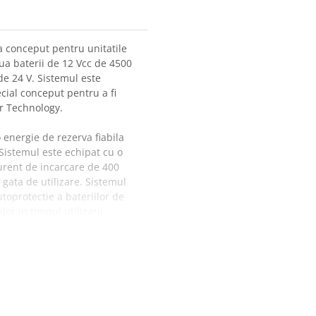
a conceput pentru unitatile
ua baterii de 12 Vcc de 4500
de 24 V. Sistemul este
ecial conceput pentru a fi
r Technology.
energie de rezerva fiabila
Sistemul este echipat cu o
urent de incarcare de 400
 gata de utilizare. Sistemul
oprotectie a bateriilor de
lor in timpul utilizarii.
 de instalat si utilizat.
le permite utilizatorilor sa
e asemenea, sistemul este
ransportat si de instalat. In
a fiabila pentru sistemele
perationale chiar si in cazul