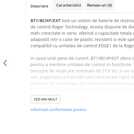
Lampi Semnalizare
Caracteristici
Review-uri
(0)
Descriere
Module de Comanda
Receptoare
B71/BCHP/EXT
este un sistem de baterie de rezerv
de control Roger Technology. Acesta dispune de do
Telecomenzi
mAh conectate in serie, oferind o capacitate totala 
Control Acces & Pontaj
adapostit intr-o cutie de plastic rezistent si este sp
Sisteme Control Acces & Pontaj
compatibil cu unitatea de control EDGE1 de la Roge
Centrale Control Acces
In cazul unei pene de curent, B71/BCHP/EXT ofera o 
Cititoare Stand Alone
pentru a mentine unitatea de control in functiune. 
Turnicheti si Porti Acces
tensiune de incarcare nominala de 27,6 Vcc si un c
mA, asigurand ca bateriile sunt reincarcate rapid si
Turnicheti Tripod
dispune, de asemenea, de o tensiune minima de aut
Porti Rapide Speed-Gate
19,5 Vcc, care ajuta la prevenirea deteriorarii baterii
Porti Automate Batante
VEZI MAI MULT
Turnicheti Verticali
Sistemul B71/BCHP/EXT este conceput pentru a fi usor
Dispune de o interfata simpla, usor de utilizat, care 
Usi Pietonale Automate
Informatii conformitate produs
monitorizeze starea sistemului in orice moment. D
Operatori Usi Batante Automate
usor, cantarind doar 5,2 kg, ceea ce il face usor de t
Accesorii
general, B71/BCHP/EXT ofera o alimentare de rezerv
de control critice, asigurandu-se ca acestea raman o