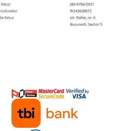
e Retur
J40/4784/2021
Produselor
RO43928872
de Retur
str. Rafiei, nr. 6
baterii)
Bucuresti, Sector 5
ulatori, 16-24 Vac
i, 16-24 Vac | I-Systems.ro