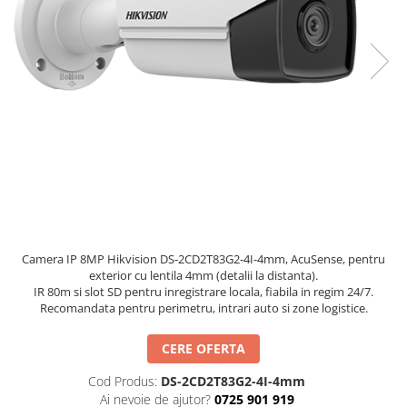
Hard Disk-uri
Kit-uri Feronerie Telescopice
NVR - Network Video Recorder
Bariere Auto / Sisteme Parcare
Kit-uri Bariere Auto
Bariere Automate
Brate Bariere Auto
Terminale Parcare
Accesorii Bariere Auto
Bolarzi antiterorism
Usi de Garaj
Motoare Usi Garaj
Camera IP 8MP Hikvision DS-2CD2T83G2-4I-4mm, AcuSense, pentru
Kit-uri Usi Garaj
exterior cu lentila 4mm (detalii la distanta).
Sine de Ghidaj
IR 80m si slot SD pentru inregistrare locala, fiabila in regim 24/7.
Recomandata pentru perimetru, intrari auto si zone logistice.
Accesorii
Fotocelule
CERE OFERTA
Accesorii Diverse
Cod Produs:
DS-2CD2T83G2-4I-4mm
Lampi Semnalizare
Ai nevoie de ajutor?
0725 901 919