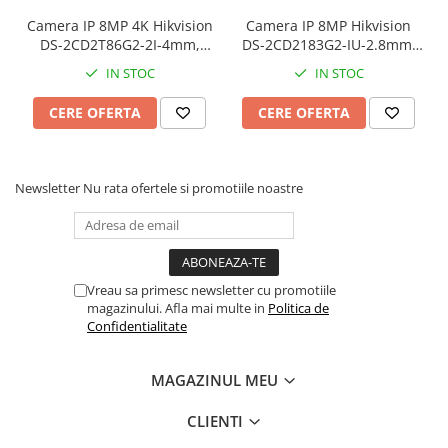
Inregistrare locala:
Micro SD/SDHC/SDXC max 256GB
Camera IP 8MP 4K Hikvision
Camera IP 8MP Hikvision
"
DS-2CD2T86G2-2I-4mm,
DS-2CD2183G2-IU-2.8mm,
AcuSense, lentila 4mm, IR
AcuSense, lentila 2.8mm, IR
IN STOC
IN STOC
60m, PoE, exterior
30m, Audio, SD card, IK10
CERE OFERTA
CERE OFERTA
Newsletter
Nu rata ofertele si promotiile noastre
Vreau sa primesc newsletter cu promotiile
magazinului. Afla mai multe in
Politica de
Confidentialitate
MAGAZINUL MEU
CLIENTI