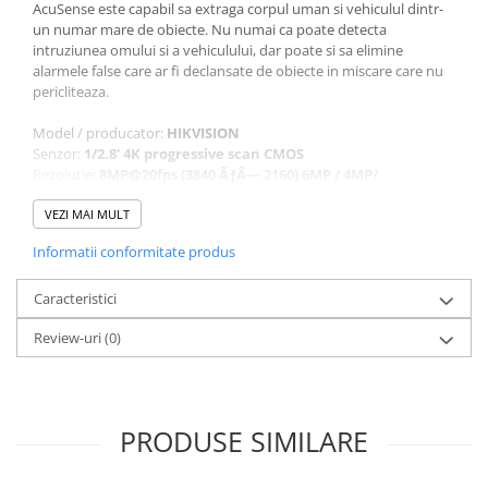
AcuSense este capabil sa extraga corpul uman si vehiculul dintr-
un numar mare de obiecte. Nu numai ca poate detecta
intruziunea omului si a vehiculului, dar poate si sa elimine
alarmele false care ar fi declansate de obiecte in miscare care nu
pericliteaza.
Model / producator:
HIKVISION
Senzor:
1/2.8' 4K progressive scan CMOS
Rezolutie:
8MP@20fps (3840 ÃƒÂ— 2160) 6MP / 4MP/
1080P@25fps
Lentila:
VEZI MAI MULT
4 mm unghi vizualizare 87Ã‚Â°
Compresie:
H.265+/H.265/H.264/H.264+
Informatii conformitate produs
Iluminare minima:
0.005Lux (F1.6 AGC ON) 0 Lux cu IR
Distanta IR:
80 metri IR-CUT filter cu AUTO-switch
Alimentare:
Caracteristici
12 V DC Ã‚Â± 25% PoE (802.3af)
Consum:
max. 12.5W
Review-uri
(0)
Temperatura de operare:
-30Ã‚Â°C ~ +60Ã‚Â°C IP67
Dimensiuni:
105 ÃƒÂ— 293 mm
Greutate:
1090 gr.
Interfata retea:
RJ45 10/100Mbps
Analiza video (VCA):
algoritm 'deep learning' - Detectie fata
PRODUSE SIMILARE
detectie intrus perimetru/trecere linie clasificare si
eliminare alarme false masina/om etc.
WDR:
120dB