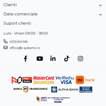
Clienti
Date comerciale
Suport clienti
Luni - Vineri 09:00 - 18:00
0725 901 919
Vezi 
office@i-systems.ro
Cu rezol
si reduc
In platf
punct de
Tehnolog
conditii
Vizib