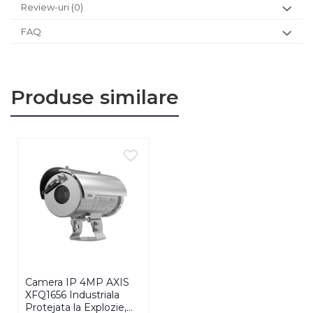
Review-uri
(0)
FAQ
Produse similare
Camera IP 4MP AXIS
Siguranta incepe cu vizibilitate co
XFQ1656 Industriala
Protejata la Explozie,