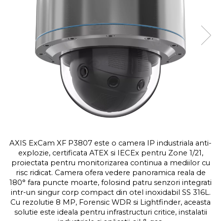
Kit-uri Feronerie Autoportante
Hard Disk-uri
Electromagneti
Kit-uri Feronerie Telescopice
NVR - Network Video Recorder
Bariere Auto / Sisteme
Parcare
Kit-uri Bariere Auto
Bariere Automate
Brate Bariere Auto
Terminale Parcare
Accesorii Bariere Auto
Bolarzi antiterorism
Usi de Garaj
AXIS ExCam XF P3807 este o camera IP industriala anti-
Motoare Usi Garaj
explozie, certificata ATEX si IECEx pentru Zone 1/21,
Kit-uri Usi Garaj
proiectata pentru monitorizarea continua a mediilor cu
Sine de Ghidaj
risc ridicat. Camera ofera vedere panoramica reala de
180° fara puncte moarte, folosind patru senzori integrati
Accesorii
intr-un singur corp compact din otel inoxidabil SS 316L.
Fotocelule
Cu rezolutie 8 MP, Forensic WDR si Lightfinder, aceasta
solutie este ideala pentru infrastructuri critice, instalatii
Accesorii Diverse