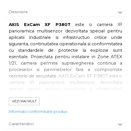
Descriere
AXIS ExCam XF P3807
este o camera IP
panoramica multisenzor dezvoltata special pentru
aplicatii industriale si infrastructuri critice unde
siguranta, continuitatea operationala si conformitatea
cu standardele de protectie la explozie sunt
esentiale. Proiectata pentru instalare in Zone ATEX
1/21, camera permite supravegherea continua a
proceselor si perimetrelor fara a compromite
cerintele de securitate.
AXIS ExCam XF P3807 este o
camera IP panoramica multisenzor dezvoltata
special pentru aplicatii industriale si infrastructuri
critice unde siguranta, continuitatea operationala si
conformitatea cu standardele de protectie la
VEZI MAI MULT
explozie sunt esentiale. Proiectata pentru instalare in
Informatii conformitate produs
Zone ATEX 1/21, camera permite supravegherea
continua a proceselor si perimetrelor fara a
Caracteristici
compromite cerintele de securitate.