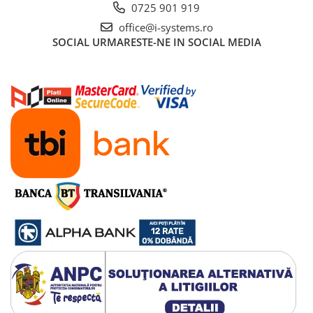
Tensiune maxima releu: 30 V
0725 901 919
Dimensiuni: 62 x 88 x 27 mm
office@i-systems.ro
Greutate: 100 g
SOCIAL
URMARESTE-NE IN SOCIAL MEDIA
Continut Pachet:
1x Fotocelule exterioare de protectie Roger Technology
R90/F2ES, 24V, IP55
Fotocelule exterioare de protectie Roger Technology R90/F2ES, 24V,
IP55 | I-Systems.ro