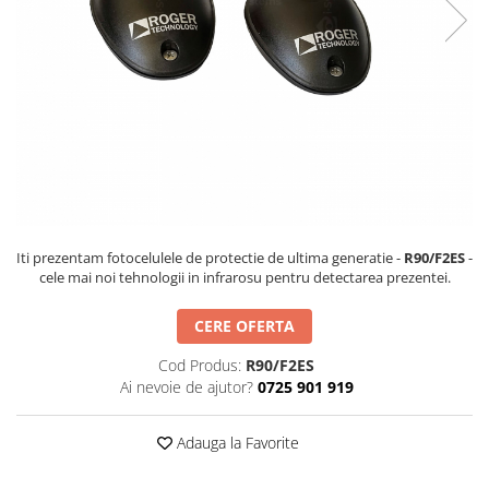
Hard Disk-uri
Kit-uri Feronerie Telescopice
NVR - Network Video Recorder
Bariere Auto / Sisteme Parcare
Kit-uri Bariere Auto
Bariere Automate
Brate Bariere Auto
Terminale Parcare
Accesorii Bariere Auto
Bolarzi antiterorism
Iti prezentam fotocelulele de protectie de ultima generatie -
R90/F2ES
-
Usi de Garaj
cele mai noi tehnologii in infrarosu pentru detectarea prezentei.
Motoare Usi Garaj
Kit-uri Usi Garaj
CERE OFERTA
Sine de Ghidaj
Cod Produs:
R90/F2ES
Accesorii
Ai nevoie de ajutor?
0725 901 919
Fotocelule
Accesorii Diverse
Adauga la Favorite
Lampi Semnalizare