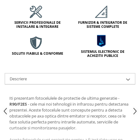
Module de Comanda
Receptoare
Telecomenzi
SERVICII PROFESIONALE DE
FURNIZOR & INTEGRATOR DE
INSTALARE & INTEGRARE
SISTEME COMPLETE
SISTEMUL ELECTRONIC DE
SOLUTII FIABILE & CONFORME
ACHIZITII PUBLICE
Descriere
Iti prezentam fotocelulele de protectie de ultima generatie -
R90/F2ES
- cele mai noi tehnologii in infrarosu pentru detectarea
prezentei. Aceste fotocelule sunt concepute pentru a detecta
obstacolele pe axa optica dintre emitator si receptor, ceea ce le
face solutia perfecta pentru intrarile automate, serviciile de
curtoazie si monitorizarea pasajelor.
Aceste fotocelule sunt proiectate pentru a fi instalate usor pe