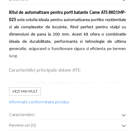
Kitul de automatizare pentru porti batante
Came ATS 8K01MP-
025
este solutia ideala pentru automatizarea portilor rezidentiale
si ale complexelor de locuinte, fiind perfect pentru stalpi cu
dimensiuni de pana la 200 mm. Acest kit ofera o combinatie
ideala de durabilitate, performanta si tehnologie de ultima
generatie, asigurand o functionare sigura si eficienta pe termen
lung.
Caracteristici principale sistem ATS:
•
Structura solida si rezistenta:
Motoreductorul este fabricat
din aluminiu turnat sub presiune, oferind durabilitate si
VEZI MAI MULT
rezistenta ridicata la uzura si conditii dificile de mediu.
Informatii conformitate produs
•
Reductor cu roti conice:
Acest mecanism asigura o miscare
lina si uniforma a portilor batante, imbunatatind performanta si
Caracteristici
reducand uzura componentelor.
Review-uri
(0)
•
Sistem de deblocare de la distanta:
In caz de necesitate,
sistemul permite deblocarea portilor de la distanta, oferind un