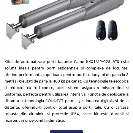
Kit-uri Feronerie Autoportante
Hard Disk-uri
Electromagneti
Kit-uri Feronerie Telescopice
NVR - Network Video Recorder
Bariere Auto / Sisteme
Parcare
Kit-uri Bariere Auto
Bariere Automate
Brate Bariere Auto
Terminale Parcare
Kitul de automatizare porti batante Came 8K01MP-025 ATS este
Accesorii Bariere Auto
solutia ideala pentru porti rezidentiale si complexe de locuinte,
Bolarzi antiterorism
oferind performanta superioara pentru porti cu lungimi de pana la 3
Usi de Garaj
metri si greutati de pana la 400 kg pe canat. Cu tehnologie telescopica
Motoare Usi Garaj
si reductor cu roti conice, acest sistem asigura o miscare lina si
uniforma, perfecta pentru utilizarea intensiva. Functia de deblocare la
Kit-uri Usi Garaj
distanta si tehnologia CONNECT permit gestionarea digitala si de la
Sine de Ghidaj
distanta, oferindu-ti control total asupra portii tale. Cu o carcasa
Accesorii
robusta din aluminiu si protectie IP54, acest kit este durabil si
rezistent in orice conditii climatice.
Fotocelule
Accesorii Diverse