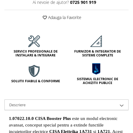
Ai nevoie de ajutor?
0725 901 919
Lampi Semnalizare
Module de Comanda
Adauga la Favorite
Receptoare
Telecomenzi
Control Acces & Pontaj
Sisteme Control Acces & Pontaj
SERVICII PROFESIONALE DE
FURNIZOR & INTEGRATOR DE
Centrale Control Acces
INSTALARE & INTEGRARE
SISTEME COMPLETE
Cititoare Stand Alone
Turnicheti si Porti Acces
Turnicheti Tripod
SISTEMUL ELECTRONIC DE
SOLUTII FIABILE & CONFORME
ACHIZITII PUBLICE
Porti Rapide Speed-Gate
Porti Automate Batante
Turnicheti Verticali
Descriere
Usi Pietonale Automate
Operatori Usi Batante Automate
1.07022.10.0
CISA Booster Plus
este un modul electronic
Accesorii
avansat, conceput special pentru a extinde functiile
incuietorilor electrice
CISA Elettrika 1A731
si
1A721
. Acest