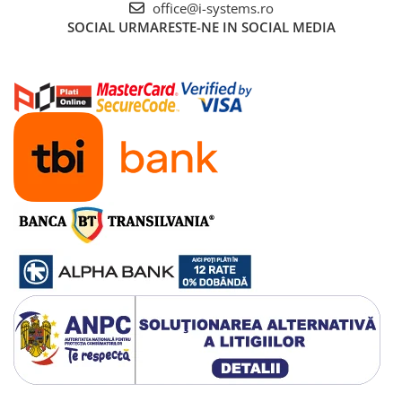
Cod:
1.07022.10.0
office@i-systems.ro
SOCIAL
URMARESTE-NE IN SOCIAL MEDIA
Functii integrate:
Temporizare deschidere (5 timpi selectabili)
Semnal de stare usa (LED sau sistem alarma)
Functie Hold-Open electric
Instalare: direct in corpul incuietorii CISA Elettrika (sub
capac, invizibil)
Compatibilitate: gama de incuietori electrice
CISA
Elettrika
Disponibilitate: si in variante de incuietori Elettrika livrate
direct cu Booster Plus preinstalat
Modulul CISA Booster Plus
este solutia ideala pentru cei
care doresc sa maximizeze performanta si siguranta
incuietorilor electrice Elettrika, oferind control complet,
monitorizare si flexibilitate in orice tip de proiect – de la vile
premium pana la cladiri comerciale sau institutii.