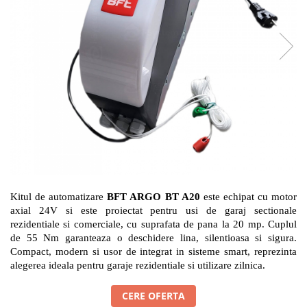
Hard Disk-uri
Kit-uri Feronerie Telescopice
NVR - Network Video Recorder
Bariere Auto / Sisteme Parcare
Kit-uri Bariere Auto
Bariere Automate
Brate Bariere Auto
Terminale Parcare
Accesorii Bariere Auto
Bolarzi antiterorism
Usi de Garaj
Motoare Usi Garaj
Kitul de automatizare
BFT ARGO BT A20
este echipat cu motor
Kit-uri Usi Garaj
axial 24V si este proiectat pentru usi de garaj sectionale
Sine de Ghidaj
rezidentiale si comerciale, cu suprafata de pana la 20 mp. Cuplul
Accesorii
de 55 Nm garanteaza o deschidere lina, silentioasa si sigura.
Compact, modern si usor de integrat in sisteme smart, reprezinta
Fotocelule
alegerea ideala pentru garaje rezidentiale si utilizare zilnica.
Accesorii Diverse
Lampi Semnalizare
CERE OFERTA