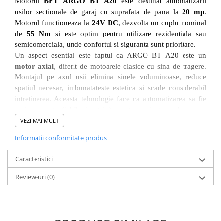
Motorul
BFT ARGO BT A20
este destinat automatizarii
usilor sectionale de garaj cu suprafata de pana la
20 mp
.
Motorul functioneaza la
24V DC
, dezvolta un cuplu nominal
de
55 Nm
si este optim pentru utilizare rezidentiala sau
semicomerciala, unde confortul si siguranta sunt prioritare.
Un aspect esential este faptul ca ARGO BT A20 este un
motor axial
, diferit de motoarele clasice cu sina de tragere.
Montajul pe axul usii elimina sinele voluminoase, reduce
spatiul necesar, imbunatateste estetica si scade considerabil
intretinerea. Aceasta tehnologie face ca automatizarea sa fie
mai compacta, fiabila si potrivita pentru proiecte moderne.
VEZI MAI MULT
Avantaje si beneficii
Informatii conformitate produs
Motor axial – design compact si eficient
– fara sina
Caracteristici
clasica, usor de instalat si de intretinut.
Performanta adaptata
– forta 55 Nm, suporta usi de pana
Review-uri
(0)
la 20 mp.
Siguranta certificata
– detectie obstacole si oprire
automata conform normativ EN12453.