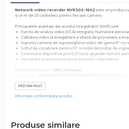
Accesorii Diverse
Network video recorder NVR302-16S2
este un produs cu 
Lampi Semnalizare
si un nr de 25 cadre/sec pentru fiecare camera.
Module de Comanda
Principalele avantaje ale acestul inregistrator (NVR) sunt:
Receptoare
Functii de analiza video (VCA) integrata: Numarare persoane,
Telecomenzi
Calitatea video la inregistrare si viteza de procesare a imag
Suporta camere de supraveghere video din gama IP, cu rez
Control Acces & Pontaj
Softul de vizualizare pentru PC si mobil dezvoltat de ingine
Sisteme Control Acces &
Gestionare dispozitive prin EZCloud, upgrade remote pen
Pontaj
Securitate avansata impotriva atacurilor cibernetice.
Centrale Control Acces
Model / producator:
UNV (Uniview)
Cititoare Stand Alone
Inregistrare:
8MP/6MP/5MP/4MP/3MP/1080p/960p/720p
Latime banda:
Incoming - 160Mbs / Outgoing - 64Mbps
Turnicheti si Porti Acces
VEZI MAI MULT
Redare:
1-16 canale sicronizate
Turnicheti Tripod
Intrari / iesiri:
HDMI 4K (3840 ÃƒÂ— 2160) VGA 1080P 2 x US
Informatii conformitate produs
Stocare:
2 x HDD max 6TB
Porti Rapide Speed-Gate
Camere IP compatibile:
UNV ASYTECH HIKVISION Dahua A
Porti Automate Batante
Alimentare:
12V DC Consum: 15W (fara HDD)
Dimensiuni:
380 ÃƒÂ— 315 ÃƒÂ— 53mm
Turnicheti Verticali
Greutate:
cca. 0.98 Kg (fara HDD)
Usi Pietonale Automate
Produse similare
Compresie:
Ultra 265 H.265 H.264