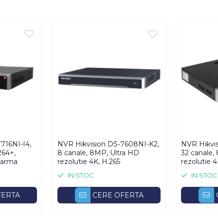
trus / Detectie depasire linie / Deetctie Audio / Detectie def
30 5 x 3MP@30 8 x 1080p@30 16 x 720p@30
716NI-I4,
NVR Hikvision DS-7608NI-K2,
NVR Hikvi
264+,
8 canale, 8MP, Ultra HD
32 canale,
alarma
rezolutie 4K, H.265
rezolutie 4
IN STOC
IN STOC
FERTA
CERE OFERTA