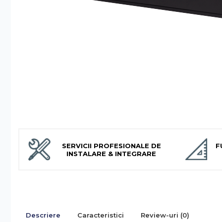
Accesorii Feronerie Culisante
Kit-uri Feronerie Autoportante
Kit-uri Feronerie Telescopice
Bariere Auto / Sisteme
Parcare
Kit-uri Bariere Auto
Bariere Automate
Brate Bariere Auto
Terminale Parcare
Accesorii Bariere Auto
Bolarzi antiterorism
SERVICII PROFESIONALE DE
F
Usi de Garaj
INSTALARE & INTEGRARE
Motoare Usi Garaj
Kit-uri Usi Garaj
Sine de Ghidaj
Accesorii
Descriere
Caracteristici
Review-uri
(0)
Fotocelule