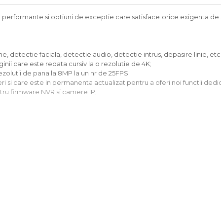
performante si optiuni de exceptie care satisface orice exigenta de s
 detectie faciala, detectie audio, detectie intrus, depasire linie, etc.
inii care este redata cursiv la o rezolutie de 4K;
olutii de pana la 8MP la un nr de 25FPS.
ri si care este in permanenta actualizat pentru a oferi noi functii dedi
tru firmware NVR si camere IP;
B 2.0 1 x USB 3.0 2 x RJ45 10M/100M/1000M 1 x audio out
recont Vision AXIS SONY PELCO BOSH VIVOTEK ONVIF etc.