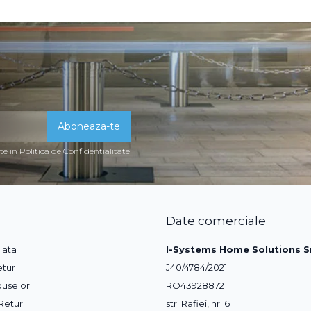
te in
Politica de Confidentialitate
Date comerciale
lata
I-Systems Home Solutions S
etur
J40/4784/2021
duselor
RO43928872
Retur
str. Rafiei, nr. 6