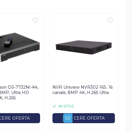
ocusare / Schimbare scena / Auto traking
sion DS-7732NI-K4,
NVR Uniview NVR302-16S. 16
N
 8MP, Ultra HD
canale, 8MP 4K, H.265 Ultra
P1
K, H.265
po
Ul
IN STOC
CERE OFERTA
CERE OFERTA