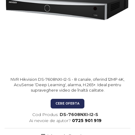
Kit-uri Feronerie Autoportante
Hard Disk-uri
Electromagneti
Kit-uri Feronerie Telescopice
NVR - Network Video Recorder
Bariere Auto / Sisteme
Parcare
Kit-uri Bariere Auto
Bariere Automate
Brate Bariere Auto
Terminale Parcare
Accesorii Bariere Auto
Bolarzi antiterorism
NVR Hikvision DS-7608NXI-I2-S - 8 canale, oferind 12MP 4K,
Usi de Garaj
AcuSense 'Deep Learning', alarma, H.265+. Ideal pentru
Motoare Usi Garaj
supraveghere video de înaltă calitate.
Kit-uri Usi Garaj
CERE OFERTA
Sine de Ghidaj
Accesorii
Cod Produs:
DS-7608NXI-I2-S
Ai nevoie de ajutor?
0725 901 919
Fotocelule
Accesorii Diverse