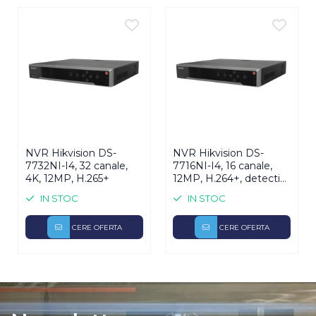
Audio:
1 intrare / 1 iesire
Analiza video (VCA):
POS Detectie fata Detectie
perimetrala Smart Playback etc.
"
NVR Hikvision DS-
NVR Hikvision DS-
7732NI-I4, 32 canale,
7716NI-I4, 16 canale,
4K, 12MP, H.265+
12MP, H.264+, detectie
miscare, alarma
IN STOC
IN STOC
CERE OFERTA
CERE OFERTA