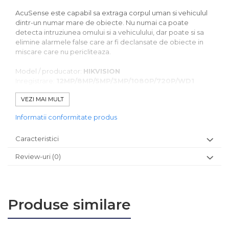
AcuSense este capabil sa extraga corpul uman si vehiculul
dintr-un numar mare de obiecte. Nu numai ca poate
detecta intruziunea omului si a vehiculului, dar poate si sa
elimine alarmele false care ar fi declansate de obiecte in
miscare care nu pericliteaza.
Model / producator:
HIKVISION
Inregistrare:
12MP/8MP/5MP/3MP/1080P/720P/WD1
Nr Canale:
8-ch @ 12MP
VEZI MAI MULT
Redare:
1-8 canale sicronizate
Iesire Video:
HDMI 4K (3840 ÃƒÂ— 2160); VGA: 1920 ÃƒÂ
Informatii conformitate produs
— 1080
Stocare:
2 x HDD max 10TB
Caracteristici
Compresie:
H.265/H.264/H.264+
Alarma:
4IN/1OUT
Review-uri
(0)
Alimentare:
110-220 VAC Consum: <15W (fara HDD)
Dimensiuni:
385 ÃƒÂ— 315ÃƒÂ— 52 mm
Greutate:
cca. 1.6 Kg (fara HDD)
Capacitate decodare:
2-ch @ 12 MP (20fps) / 4-ch @ 8
MP (25fps) / 8-ch @ 4MP (30fps)
Produse similare
PoE:
Nu are
Latime banda:
intrare 80Mbs / iesire 256Mbs
Interfete externe:
2xUSB 1 x LAN 10/100/1000Mb