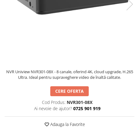
Hard Disk-uri
Kit-uri Feronerie Telescopice
NVR - Network Video Recorder
Bariere Auto / Sisteme Parcare
Kit-uri Bariere Auto
Bariere Automate
Brate Bariere Auto
Terminale Parcare
Accesorii Bariere Auto
Bolarzi antiterorism
NVR Uniview NVR301-08X - 8 canale, oferind 4K, cloud upgrade, H.265
Usi de Garaj
Ultra. Ideal pentru supraveghere video de înaltă calitate.
Motoare Usi Garaj
Kit-uri Usi Garaj
CERE OFERTA
Sine de Ghidaj
Cod Produs:
NVR301-08X
Accesorii
Ai nevoie de ajutor?
0725 901 919
Fotocelule
Adauga la Favorite
Accesorii Diverse
Lampi Semnalizare