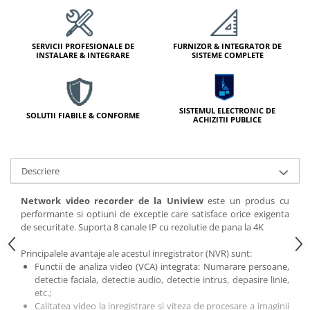
Module de Comanda
Receptoare
Telecomenzi
SERVICII PROFESIONALE DE
FURNIZOR & INTEGRATOR DE
INSTALARE & INTEGRARE
SISTEME COMPLETE
SISTEMUL ELECTRONIC DE
SOLUTII FIABILE & CONFORME
ACHIZITII PUBLICE
Descriere
Network video recorder de la Uniview
este un produs cu
performante si optiuni de exceptie care satisface orice exigenta
de securitate. Suporta 8 canale IP cu rezolutie de pana la 4K
Principalele avantaje ale acestul inregistrator (NVR) sunt:
Functii de analiza video (VCA) integrata: Numarare persoane,
detectie faciala, detectie audio, detectie intrus, depasire linie,
etc.;
Calitatea video la inregistrare si viteza de procesare a imaginii