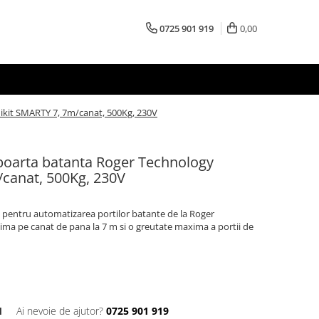
0725 901 919
0,00
ikit SMARTY 7, 7m/canat, 500Kg, 230V
poarta batanta Roger Technology
canat, 500Kg, 230V
 pentru automatizarea portilor batante de la Roger
ma pe canat de pana la 7 m si o greutate maxima a portii de
1
Ai nevoie de ajutor?
0725 901 919