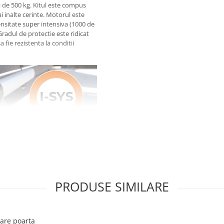
 de 500 kg. Kitul este compus
ai inalte cerinte. Motorul este
ntensitate super intensiva (1000 de
Gradul de protectie este ridicat
 fie rezistenta la conditii
PRODUSE SIMILARE
oneaza in mod optim intr-un
include o unitate de control
omenzi E80 / TX52R / 2, un set de
zare poarta
230 cu LED cu antena integrata.