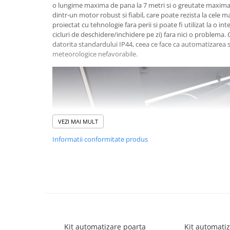
o lungime maxima de pana la 7 metri si o greutate maxima
Lampi Semnalizare
dintr-un motor robust si fiabil, care poate rezista la cele m
Module de Comanda
proiectat cu tehnologie fara perii si poate fi utilizat la o i
cicluri de deschidere/inchidere pe zi) fara nici o problema. 
Receptoare
datorita standardului IP44, ceea ce face ca automatizarea sa
Telecomenzi
meteorologice nefavorabile.
Control Acces & Pontaj
Sisteme Control Acces & Pontaj
Centrale Control Acces
Cititoare Stand Alone
Turnicheti si Porti Acces
VEZI MAI MULT
Turnicheti Tripod
Informatii conformitate produs
Porti Rapide Speed-Gate
Porti Automate Batante
Turnicheti Verticali
Usi Pietonale Automate
Alimentarea cu energie electrica este de 230V DC si functi
Operatori Usi Batante Automate
interval de temperatura cuprins intre -20°C si +55°C. Kitul 
Accesorii
EDGE1 / BOX, un receptor radio H93 / RX22A / I, doua telec
Kit automatizare poarta
Kit automati
fotocelule R90 / F4ES si o lampa de semnalizare R92 / LED 