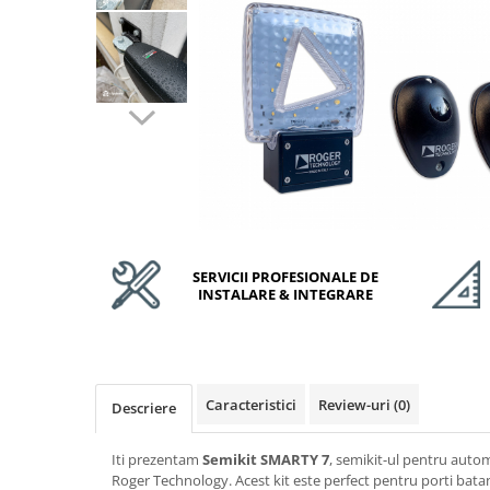
Accesorii Feronerie Culisante
Kit-uri Feronerie Autoportante
Kit-uri Feronerie Telescopice
Bariere Auto / Sisteme Parcare
Kit-uri Bariere Auto
Bariere Automate
Brate Bariere Auto
Terminale Parcare
Accesorii Bariere Auto
Bolarzi antiterorism
SERVICII PROFESIONALE DE
INSTALARE & INTEGRARE
Usi de Garaj
Motoare Usi Garaj
Kit-uri Usi Garaj
Sine de Ghidaj
Caracteristici
Review-uri
(0)
Descriere
Accesorii
Fotocelule
Iti prezentam
Semikit SMARTY 7
, semikit-ul pentru autom
Accesorii Diverse
Roger Technology. Acest kit este perfect pentru porti bata