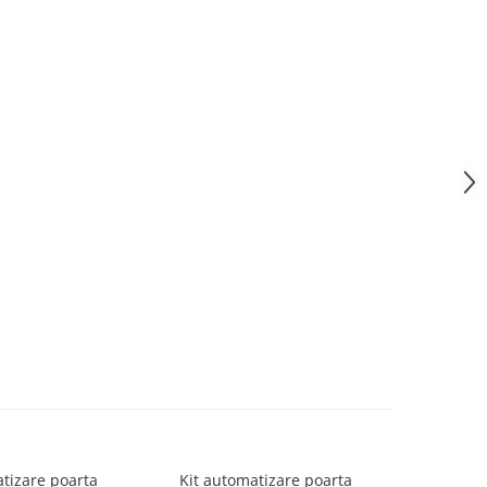
tizare poarta
Kit automatizare poarta
Kit au