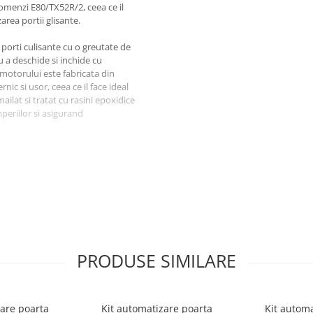
omenzi E80/TX52R/2, ceea ce il
area portii glisante.
porti culisante cu o greutate de
u a deschide si inchide cu
a motorului este fabricata din
ic si usor, ceea ce il face ideal
ilat si tratat cu rasini epoxidice
periilor si asigurand
care iti permite sa accesezi
 deschiderea si inchiderea portii
o faceti manual de fie care
/2, care sunt compacte si usor
chizi poarta de la distanta, fara a
arta. De asemenea, telecomenzile
te pot avea acces la
PRODUSE SIMILARE
cial conceput pentru a gestiona
 o putere suficienta pentru a
zare poarta
Kit automatizare poarta
Kit automa