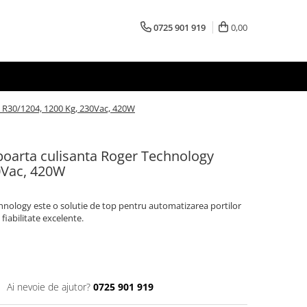
0725 901 919
0,00
 R30/1204, 1200 Kg, 230Vac, 420W
poarta culisanta Roger Technology
0Vac, 420W
hnology este o solutie de top pentru automatizarea portilor
fiabilitate excelente.
Ai nevoie de ajutor?
0725 901 919