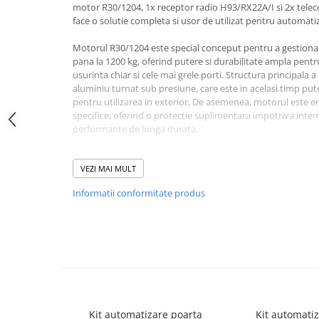
motor R30/1204, 1x receptor radio H93/RX22A/I si 2x telec
Lampi Semnalizare
face o solutie completa si usor de utilizat pentru automatiz
Module de Comanda
Motorul R30/1204 este special conceput pentru a gestiona 
Receptoare
pana la 1200 kg, oferind putere si durabilitate ampla pentr
Telecomenzi
usurinta chiar si cele mai grele porti. Structura principala 
Control Acces & Pontaj
aluminiu turnat sub presiune, care este in acelasi timp putern
pentru utilizarea in exterior. De asemenea, motorul este ema
Sisteme Control Acces & Pontaj
specifice, oferind o protectie suplimentara impotriva intem
Centrale Control Acces
performante de lunga durata.
Cititoare Stand Alone
Semikitul R30/1204 include un receptor radio H93/RX22A/I, 
Turnicheti si Porti Acces
poarta cu ajutorul telecomenzii incluse. Acest lucru face ca
VEZI MAI MULT
la distanta sa fie usoara si convenabila, fara a fi nevoie sa 
Turnicheti Tripod
Informatii conformitate produs
data.Kitul include, de asemenea, 2x telecomenzi E80/TX52R
Porti Rapide Speed-Gate
de utilizat. Aceste telecomenzi iti permit sa deschizi si sa in
Porti Automate Batante
fi nevoie sa cobori din masina sau sa actionezi manual po
sunt foarte sigure, asigurand ca numai persoanele autoriza
Turnicheti Verticali
proprietatea ta.
Usi Pietonale Automate
Avantaje si beneficii:
Operatori Usi Batante Automate
Motor puternic: Motorul cu angrenaj R30/1204 este spe
Accesorii
porti glisante cu o greutate de pana la 1200 kg, oferind
Kit automatizare poarta
Kit automati