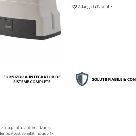
Adauga la Favorite
FURNIZOR & INTEGRATOR DE
SOLUTII FIABILE & C
SISTEME COMPLETE
 de top pentru automatizarea
elente. Acest semikit include 1x