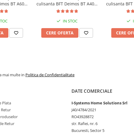
rti.
eimos BT A600,
culisanta BFT Deimos BT A400,
culisanta BFT
ste fabricata din aluminiu turnat
maliera, 24V
400Kg, 4m cremaliera, 24V
B400, 400K
ceea ce il face ideal pentru
t si tratat cu rasini epoxidice
STOC
IN STOC
temperiilor si asigurand o
TA
CERE OFERTA
CERE OF
luse sunt compacte si usor de
la distanta, fara a fi nevoie sa iesi
ace ca accesul la proprietatea ta
la mai multe in
Politica de Confidentialitate
DATE COMERCIALE
 Plata
I-Systems Home Solutions Srl
e Retur
J40/4784/2021
Produselor
RO43928872
de Retur
str. Rafiei, nr. 6
Bucuresti, Sector 5