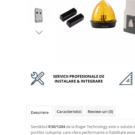
Accesorii Feronerie Culisante
Kit-uri Feronerie Autoportante
Kit-uri Feronerie Telescopice
Bariere Auto / Sisteme Parcare
Kit-uri Bariere Auto
Bariere Automate
Brate Bariere Auto
Terminale Parcare
Accesorii Bariere Auto
Bolarzi antiterorism
SERVICII PROFESIONALE DE
INSTALARE & INTEGRARE
Usi de Garaj
Motoare Usi Garaj
Kit-uri Usi Garaj
Sine de Ghidaj
Caracteristici
Review-uri
(0)
Descriere
Accesorii
Fotocelule
Semikitul
R30/1204
de la Roger Technology este o solutie
Accesorii Diverse
portilor culisante, care ofera performante si fiabilitate exc