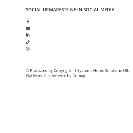
1x receptor radio H93/RX22A/I
Surse Alimentare Si UPS
2x telecomanda E80/TX52R/2
SOCIAL
URMARESTE-NE IN SOCIAL MEDIA
Testere CCTV
Semikit automatizare poarta culisanta Roger Technology R30/
Stocare CCTV
Systems.ro
Hard Disk-uri
NVR - Network Video Recorder
Rețelistică & IT
Rețelistică
Routere Wireless & LAN
© Protected by Copyright | I-Systems Home Solutions SRL
Platforma E-commerce by Gomag