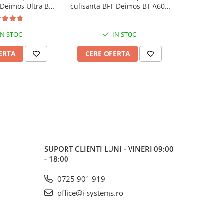
 Deimos Ultra BT-
culisanta BFT Deimos BT A600
culisante,
g/poarta, 24V
Ultra, 600Kg, 4m cremaliera,
600Kg/poa
24V
IN STOC
IN STOC
ERTA
CERE OFERTA
CERE
SUPORT CLIENTI
LUNI - VINERI 09:00
- 18:00
0725 901 919
office@i-systems.ro