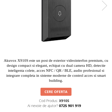
Accesorii Feronerie Culisante
Kit-uri Feronerie Autoportante
Kit-uri Feronerie Telescopice
Bariere Auto / Sisteme Parcare
Kit-uri Bariere Auto
Bariere Automate
Brate Bariere Auto
Terminale Parcare
Accesorii Bariere Auto
Akuvox X910S este un post de exterior videointerfon premium, cu
Bolarzi antiterorism
design compact si elegant, echipat cu dual camera HD, detectie
Usi de Garaj
inteligenta colete, acces NFC / QR / BLE, audio profesional si
Motoare Usi Garaj
integrare completa in sisteme moderne de control acces si smart
building.
Kit-uri Usi Garaj
Sine de Ghidaj
CERE OFERTA
Accesorii
Cod Produs:
X910S
Fotocelule
Ai nevoie de ajutor?
0725 901 919
Accesorii Diverse