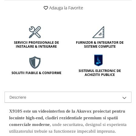
Lampi Semnalizare
Adauga la Favorite
Module de Comanda
Receptoare
Telecomenzi
Control Acces & Pontaj
SERVICII PROFESIONALE DE
FURNIZOR & INTEGRATOR DE
Sisteme Control Acces & Pontaj
INSTALARE & INTEGRARE
SISTEME COMPLETE
Centrale Control Acces
Cititoare Stand Alone
Turnicheti si Porti Acces
SISTEMUL ELECTRONIC DE
SOLUTII FIABILE & CONFORME
ACHIZITII PUBLICE
Turnicheti Tripod
Porti Rapide Speed-Gate
Porti Automate Batante
Descriere
Turnicheti Verticali
Usi Pietonale Automate
X910S este un videointerfon de la Akuvox proiectat pentru
locuinte high-end, cladiri rezidentiale premium si spatii
Operatori Usi Batante Automate
comerciale moderne
, unde securitatea, designul si experienta
Accesorii
utilizatorului trebuie sa functioneze impecabil impreuna.