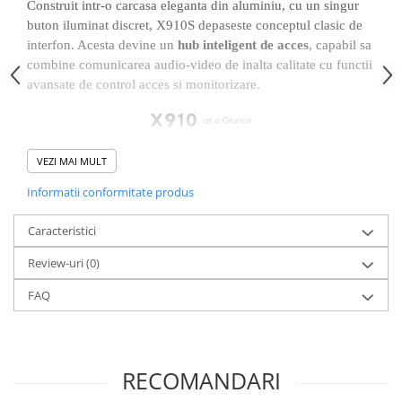
Yale Electromagnetice
Construit intr-o carcasa eleganta din aluminiu, cu un singur
buton iluminat discret, X910S depaseste conceptul clasic de
Electromagneti
interfon. Acesta devine un
hub inteligent de acces
, capabil sa
Interfoane-Videointerfoane
combine comunicarea audio-video de inalta calitate cu functii
Videointerfoane
avansate de control acces si monitorizare.
Kit Videointerfoane
Posturi Exterioare
Supraveghere Video
VEZI MAI MULT
Camere IP
Informatii conformitate produs
Camere IP 5MP
Camere IP 6MP (2K)
Caracteristici
Camere IP 8MP (4K)
Review-uri
(0)
Camere IP PTZ
Sistemul de
dual camera
este unul dintre elementele cheie ale
Camere LPR/ANPR
FAQ
acestui model:
Camere IP Industriale & Speciale
– camera principala de
5 MP
, cu unghi larg (150° orizontal /
Accesorii CCTV
116° vertical), ofera o imagine clara a vizitatorului, chiar si in
conditii dificile de iluminare
Doze / Suporti Camere
RECOMANDARI
– camera auxiliara de
2 MP
elimina unghiurile moarte si
Monitoare Supraveghere
permite vizibilitate completa, inclusiv pentru detectia coletelor