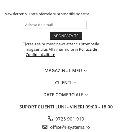
Newsletter
Nu rata ofertele si promotiile noastre
Vreau sa primesc newsletter cu promotiile
magazinului. Afla mai multe in
Politica de
Confidentialitate
Functionalitati principale
MAGAZINUL MEU
Dual camera HD (5 MP + 2 MP) cu unghi larg
CLIENTI
Detectie inteligenta colete
Acces NFC, QR, BLE si card RFID
DATE COMERCIALE
Audio profesional cu anulare ecou
SUPORT CLIENTI
LUNI - VINERI 09:00 - 18:00
Compatibil SIP & ONVIF
0725 901 919
PoE 802.3at
office@i-systems.ro
Carcasa aluminiu, IP66 / IK08