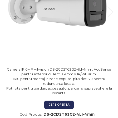
Kit-uri Feronerie Autoportante
Hard Disk-uri
Electromagneti
Kit-uri Feronerie Telescopice
NVR - Network Video Recorder
Bariere Auto / Sisteme
Parcare
Kit-uri Bariere Auto
Bariere Automate
Brate Bariere Auto
Terminale Parcare
Accesorii Bariere Auto
Bolarzi antiterorism
Camera IP 6MP Hikvision DS-2CD2T63G2-4LI-4mm, AcuSense
Usi de Garaj
pentru exterior cu lentila 4mm si IR/WL 80m.
Motoare Usi Garaj
IK10 pentru montaj in zone expuse, plus slot SD pentru
redundanta locala.
Kit-uri Usi Garaj
Potrivita pentru garduri, acces auto, parcari si supraveghere la
Sine de Ghidaj
distanta.
Accesorii
CERE OFERTA
Fotocelule
Cod Produs:
DS-2CD2T63G2-4LI-4mm
Accesorii Diverse