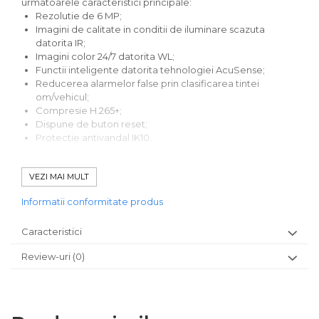
urmatoarele caracteristici principale:
Rezolutie de 6 MP;
Imagini de calitate in conditii de iluminare scazuta
datorita IR;
Imagini color 24/7 datorita WL;
Functii inteligente datorita tehnologiei AcuSense;
Reducerea alarmelor false prin clasificarea tintei
om/vehicul;
Compresie H.265+;
Dispune de buton reset;
Protectie antivandal IK10.
Model / producator:
HIKVISION
VEZI MAI MULT
Senzor:
1/2.4' progressive scan CMOS
Rezolutie:
6MP (3200 ÃƒÂ—
Informatii conformitate produs
1800)/4MP/1080P/720P@30fps
Lentila:
4mm unghi vizualizare 78Ã‚Â°
Caracteristici
Compresie:
H.265+/H.265/H.264+/H.264/MJPEG
Iluminare minima:
Color: 0.005 Lux (F1.6 AGC ON) B/W:
Review-uri
(0)
0 Lux cu IR/WL
Distanta IR:
80 metri
Alimentare:
12V DC Ã‚Â±25% 0.87A / PoE 802.3af
Consum:
max. 12W
Temperatura de operare:
-30Ã‚Â°C ~ +60Ã‚Â°C IP67