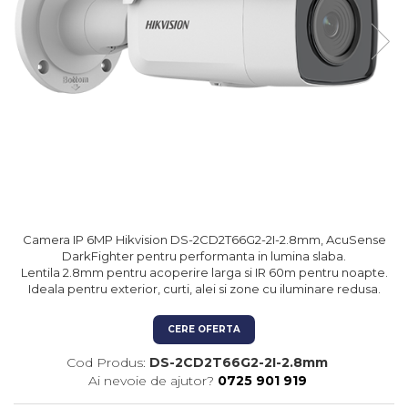
Kit-uri Feronerie Autoportante
Hard Disk-uri
Electromagneti
Kit-uri Feronerie Telescopice
NVR - Network Video Recorder
Bariere Auto / Sisteme
Parcare
Kit-uri Bariere Auto
Bariere Automate
Brate Bariere Auto
Terminale Parcare
Accesorii Bariere Auto
Bolarzi antiterorism
Camera IP 6MP Hikvision DS-2CD2T66G2-2I-2.8mm, AcuSense
Usi de Garaj
DarkFighter pentru performanta in lumina slaba.
Motoare Usi Garaj
Lentila 2.8mm pentru acoperire larga si IR 60m pentru noapte.
Ideala pentru exterior, curti, alei si zone cu iluminare redusa.
Kit-uri Usi Garaj
Sine de Ghidaj
CERE OFERTA
Accesorii
Cod Produs:
DS-2CD2T66G2-2I-2.8mm
Fotocelule
Ai nevoie de ajutor?
0725 901 919
Accesorii Diverse