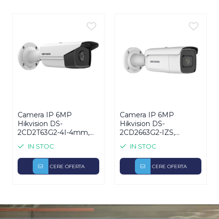
Dimensiuni:
ÃƒÂ˜ 105 ÃƒÂ— 290 mm
Greutate:
1085 gr.
Interfata retea:
RJ45 10/100Mbps
Audio:
Nu are
Alarma:
Nu are
Analiza video (VCA):
Detectie intrus / Identificare fata /
Detectie miscare / alarma Video-Tamper / log-in
neautorizat
WDR:
120dB
Protectie antivandal:
Nu are
Inregistrare locala:
Micro SD/SDHC/SDXC max 128GB;
ANR
Camera IP 6MP
Camera IP 6MP
"
Hikvision DS-
Hikvision DS-
2CD2T63G2-4I-4mm,
2CD2663G2-IZS,
AcuSense, lentila 4mm,
AcuSense, lentila
IN STOC
IN STOC
IR 80m, SD card,
varifocala 2.8–12mm, IR
exterior
60m, SD card, IK10
CERE OFERTA
CERE OFERTA