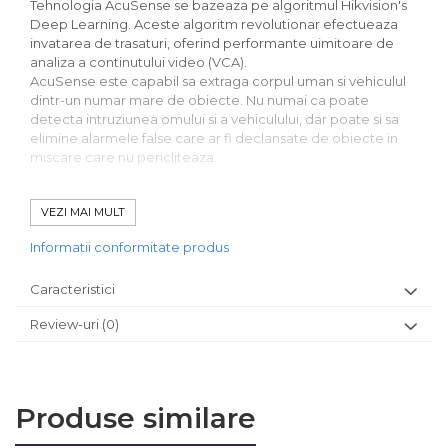
Tehnologia AcuSense se bazeaza pe algoritmul Hikvision's
Deep Learning. Aceste algoritm revolutionar efectueaza
invatarea de trasaturi, oferind performante uimitoare de
analiza a continutului video (VCA).
AcuSense este capabil sa extraga corpul uman si vehiculul
dintr-un numar mare de obiecte. Nu numai ca poate
detecta intruziunea omului si a vehiculului, dar poate si sa
elimine alarmele false care ar fi declansate de obiecte in
miscare care nu pericliteaza.
Model / producator:
HIKVISION
VEZI MAI MULT
Senzor:
1/2.4' Powered by Darkfighter 6.0 megapixel
progressive scan CMOS
Informatii conformitate produs
Rezolutie:
6MP (3072 ÃƒÂ— 2048) Max. 20fps / 4MP /
2MP / 720P Max. 30 fps;
Caracteristici
Lentila:
2.8mm@F1.6 unghi vizualizare 105.1Ã‚Â°
Compresie:
H.265 H.264 MJPEG Dual-stream -
Review-uri
(0)
1080P/720P
Iluminare minima:
Color: 0.003 Lux @ (F1.2 AGC ON)
0.016 Lux @ (F1.6 AGC ON)
Distanta IR:
60 metri IR-CUT filter cu AUTO-switch
Alimentare:
12 V DC Ã‚Â± 25% PoE (802.3af)
Produse similare
Consum:
max. 9W
Temperatura de operare:
-30Ã‚Â°C ~ +60Ã‚Â°C IP67