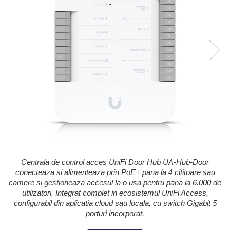
Kit-uri Feronerie Autoportante
Hard Disk-uri
Electromagneti
Kit-uri Feronerie Telescopice
NVR - Network Video Recorder
Bariere Auto / Sisteme
Parcare
Kit-uri Bariere Auto
Bariere Automate
Brate Bariere Auto
Terminale Parcare
Accesorii Bariere Auto
Bolarzi antiterorism
Usi de Garaj
Motoare Usi Garaj
Centrala de control acces UniFi Door Hub UA-Hub-Door
Kit-uri Usi Garaj
conecteaza si alimenteaza prin PoE+ pana la 4 cititoare sau
Sine de Ghidaj
camere si gestioneaza accesul la o usa pentru pana la 6.000 de
Accesorii
utilizatori. Integrat complet in ecosistemul UniFi Access,
configurabil din aplicatia cloud sau locala, cu switch Gigabit 5
Fotocelule
porturi incorporat.
Accesorii Diverse