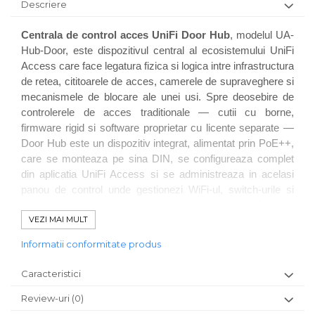
Descriere
Centrala de control acces UniFi Door Hub
, modelul UA-
Hub-Door, este dispozitivul central al ecosistemului UniFi
Access care face legatura fizica si logica intre infrastructura
de retea, cititoarele de acces, camerele de supraveghere si
mecanismele de blocare ale unei usi. Spre deosebire de
controlerele de acces traditionale — cutii cu borne,
firmware rigid si software proprietar cu licente separate —
Door Hub este un dispozitiv integrat, alimentat prin PoE++,
care se monteaza pe sina DIN, se configureaza complet
din aplicatia UniFi Access si se administreaza in acelasi
panou de control unde gestionezi WiFi-ul, switch-urile si
camerele de securitate din aceeasi cladire. Aceasta
VEZI MAI MULT
abordare elimina silourile tehnologice si reduce semnificativ
complexitatea instalatiei si a administrarii in proiectele de
Informatii conformitate produs
cladiri smart.
Caracteristici
UA-Hub-Door este conceput pentru instalatii in cladiri de
birouri, ansambluri rezidentiale, spatii comerciale, institutii si
Review-uri
(0)
orice obiectiv unde controlul accesului trebuie sa fie