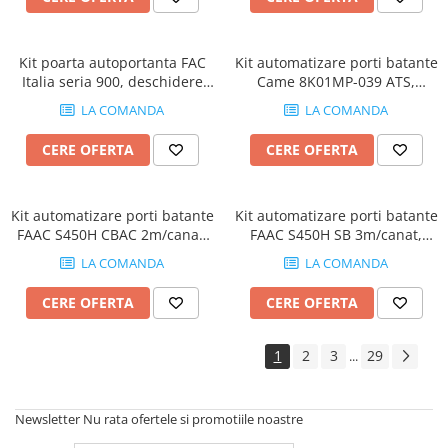
Kit poarta autoportanta FAC
Kit automatizare porti batante
Italia seria 900, deschidere
Came 8K01MP-039 ATS,
5m gol util, greutate 400Kg,
3m/canat, 400Kg, 24V dc
LA COMANDA
LA COMANDA
lungime poarta 7.5m
CERE OFERTA
CERE OFERTA
Kit automatizare porti batante
Kit automatizare porti batante
FAAC S450H CBAC 2m/canat,
FAAC S450H SB 3m/canat,
actuator hidraulic, 24V
actuator hidraulic, 24V
LA COMANDA
LA COMANDA
CERE OFERTA
CERE OFERTA
1
2
3
29
...
Newsletter
Nu rata ofertele si promotiile noastre