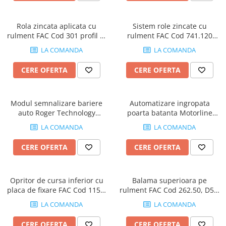
Rola zincata aplicata cu
Sistem role zincate cu
rulment FAC Cod 301 profil V,
rulment FAC Cod 741.120
D60mm, pentru poarta
profil V, D120mm,
LA COMANDA
LA COMANDA
culisanta
900Kg/sistem
CERE OFERTA
CERE OFERTA
Modul semnalizare bariere
Automatizare ingropata
auto Roger Technology
poarta batanta Motorline
B73/EXP
SUBWING724-KIT, 2.5m/canat,
LA COMANDA
LA COMANDA
500Kg/poarta, 24Vdc
CERE OFERTA
CERE OFERTA
Opritor de cursa inferior cu
Balama superioara pe
placa de fixare FAC Cod 115P,
rulment FAC Cod 262.50, D50,
tampon de cauciuc H115,
poarta batanta
LA COMANDA
LA COMANDA
porti culisante
CERE OFERTA
CERE OFERTA