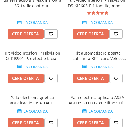
Bariera auto Bft Maxima Ultra
Kit videointerfon IP Hikvision
Hard Disk-uri
36, trafic continuu,
DS-KIS603-P 1 familie, monitor
Kit-uri Feronerie Telescopice
NVR - Network Video Recorder
deschidere 3sec cu brat 5m,
7" Full HD, WiFi 2.4 GHz,
Bariere Auto / Sisteme Parcare
230V
aparent
LA COMANDA
LA COMANDA
Kit-uri Bariere Auto
Bariere Automate
CERE OFERTA
CERE OFERTA
Brate Bariere Auto
Terminale Parcare
Kit videointerfon IP Hikvision
Kit automatizare poarta
Accesorii Bariere Auto
DS-KIS901-P, detectie faciala,
culisanta BFT Icaro Veloce
Bolarzi antiterorism
PoE, 2MP, ecran 7 inch
Smart AC A2000, 2000Kg, 230V
LA COMANDA
LA COMANDA
Usi de Garaj
Motoare Usi Garaj
CERE OFERTA
CERE OFERTA
Kit-uri Usi Garaj
Sine de Ghidaj
Yala electromagnetica
Yala electrica aplicata ASSA
Accesorii
antiefractie CISA 1A611
ABLOY 5011/1Z cu cilindru fix,
Elettrika, aplicata, 2000Kg
8/12Vca, 2.5A, reversibila
Fotocelule
LA COMANDA
LA COMANDA
forta, 3A, 12V
Accesorii Diverse
CERE OFERTA
CERE OFERTA
Lampi Semnalizare