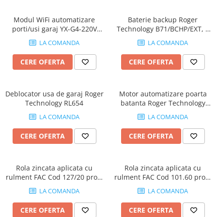
Module de Comanda
Receptoare
Modul WiFi automatizare
Baterie backup Roger
Telecomenzi
porti/usi garaj YX-G4-220V
Technology B71/BCHP/EXT, 2
2.4GHz, control smartphone,
acumulatori, 16-24 Vac
LA COMANDA
LA COMANDA
Android/iOS
CERE OFERTA
CERE OFERTA
Deblocator usa de garaj Roger
Motor automatizare poarta
Technology RL654
batanta Roger Technology
MONOS4, 4m, 450Kg, 230V
LA COMANDA
LA COMANDA
CERE OFERTA
CERE OFERTA
Rola zincata aplicata cu
Rola zincata aplicata cu
rulment FAC Cod 127/20 profil
rulment FAC Cod 101.60 profil
U, D100mm, pentru poarta
V, D60mm, pentru poarta
LA COMANDA
LA COMANDA
culisanta
culisanta
CERE OFERTA
CERE OFERTA