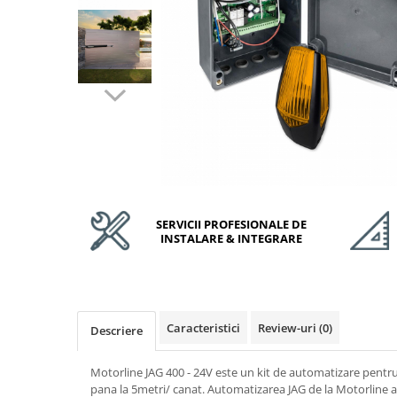
Accesorii Feronerie Culisante
Kit-uri Feronerie Autoportante
Kit-uri Feronerie Telescopice
Bariere Auto / Sisteme Parcare
Kit-uri Bariere Auto
Bariere Automate
Brate Bariere Auto
Terminale Parcare
Accesorii Bariere Auto
Bolarzi antiterorism
SERVICII PROFESIONALE DE
INSTALARE & INTEGRARE
Usi de Garaj
Motoare Usi Garaj
Kit-uri Usi Garaj
Sine de Ghidaj
Caracteristici
Review-uri
(0)
Descriere
Accesorii
Fotocelule
Motorline JAG 400 - 24V este un kit de automatizare pentr
Accesorii Diverse
pana la 5metri/ canat. Automatizarea JAG de la Motorline a