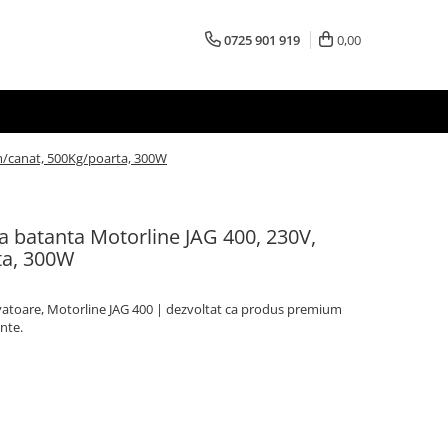
0725 901 919
0,00
3m/canat, 500Kg/poarta, 300W
a batanta Motorline JAG 400, 230V,
ta, 300W
ovatoare, Motorline JAG 400 | dezvoltat ca produs premium
nte.