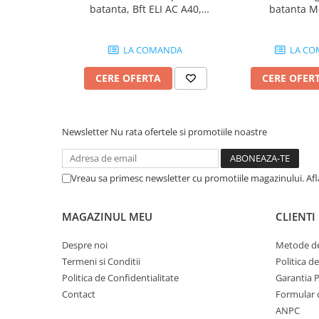
Lungime canat: 5 m
Yale Electromagnetice
batanta, Bft ELI AC A40,
batanta M
Greutate maxima suportata: 500 Kg
Electromagneti
4m/canat, 500Kg/poarta, 230V
SUBWING724-KIT
Alimentare: 230 Vac 50/60 Hz
500Kg/poar
Interfoane-Videointerfoane
Putere: 300 W
LA COMANDA
LA CO
Curent absorbit: 1.3 A
Videointerfoane
Rotatii pe minut: 1400 RPM
CERE OFERTA
CERE OFER
Kit Videointerfoane
Forta: 2800 N
Nivel zgomot LpA: ≤ 50 dB (A)
Posturi Exterioare
Condensator: 12.5 µF
Supraveghere Video
Ciclu de functionare: 25 %
Newsletter
Nu rata ofertele si promotiile noastre
Camere IP
Temperatura de functionare: -25°C - +75°C
Protectie termica: 120°C
Camere IP 5MP
Unghi de deschidere: 95° - 120°
Camere IP 6MP (2K)
Grad de protectie: IP 54
Vreau sa primesc newsletter cu promotiile magazinului. Af
Lungimea tijei: 400 mm
Camere IP 8MP (4K)
Dimensiuni brat extins: 1375 x 110 mm
Camere IP PTZ
MAGAZINUL MEU
CLIENTI
Dimensiuni brat inchis: 975 x 110 mm
Camere LPR/ANPR
Despre noi
Metode de
Camere IP Industriale & Speciale
Termeni si Conditii
Politica d
Accesorii CCTV
Politica de Confidentialitate
Garantia 
Doze / Suporti Camere
Contact
Formular 
Monitoare Supraveghere
ANPC