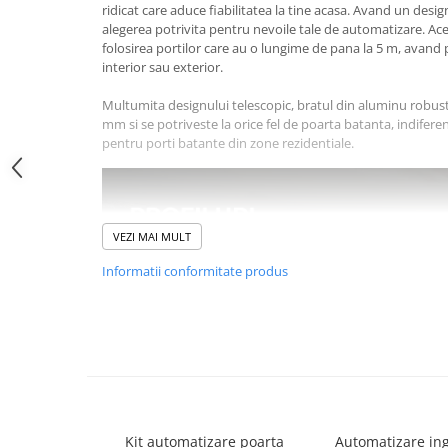
ridicat care aduce fiabilitatea la tine acasa. Avand un desi
Lampi Semnalizare
alegerea potrivita pentru nevoile tale de automatizare. Ace
Module de Comanda
folosirea portilor care au o lungime de pana la 5 m, avand 
interior sau exterior.
Receptoare
Telecomenzi
Multumita designului telescopic, bratul din aluminu robust
Control Acces & Pontaj
mm si se potriveste la orice fel de poarta batanta, indiferen
pentru porti batante din zone rezidentiale.
Sisteme Control Acces & Pontaj
Centrale Control Acces
Cititoare Stand Alone
Turnicheti si Porti Acces
VEZI MAI MULT
Turnicheti Tripod
Informatii conformitate produs
Porti Rapide Speed-Gate
Porti Automate Batante
Turnicheti Verticali
Usi Pietonale Automate
Operatori Usi Batante Automate
Accesorii
Caracteristici:
Kit automatizare poarta
Automatizare in