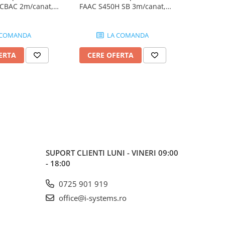
CBAC 2m/canat,
FAAC S450H SB 3m/canat,
FAAC S800
hidraulic, 24V
actuator hidraulic, 24V
800Kg, act
 COMANDA
LA COMANDA
ERTA
CERE OFERTA
CERE
SUPORT CLIENTI
LUNI - VINERI 09:00
- 18:00
0725 901 919
office@i-systems.ro