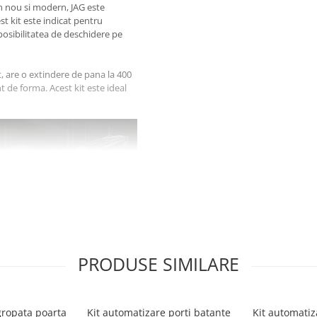
gn nou si modern, JAG este
st kit este indicat pentru
posibilitatea de deschidere pe
, are o extindere de pana la 400
t de forma. Acest kit este ideal
PRODUSE SIMILARE
gropata poarta
Kit automatizare porti batante
Kit automatiz