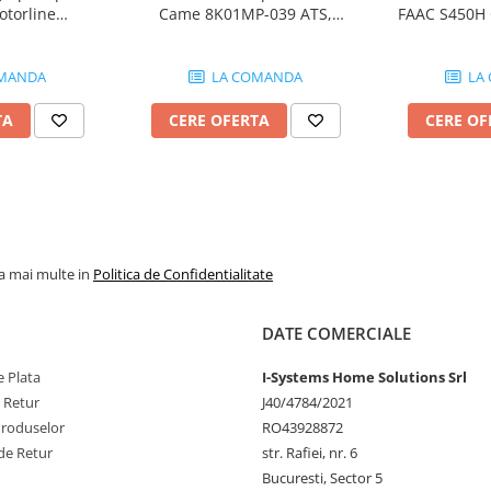
otorline
Came 8K01MP-039 ATS,
FAAC S450H 
, 2.5m/canat,
3m/canat, 400Kg, 24V dc
actuator 
ta, 24Vdc
MANDA
LA COMANDA
LA
TA
CERE OFERTA
CERE OF
la mai multe in
Politica de Confidentialitate
DATE COMERCIALE
 Plata
I-Systems Home Solutions Srl
e Retur
J40/4784/2021
Produselor
RO43928872
de Retur
str. Rafiei, nr. 6
Bucuresti, Sector 5