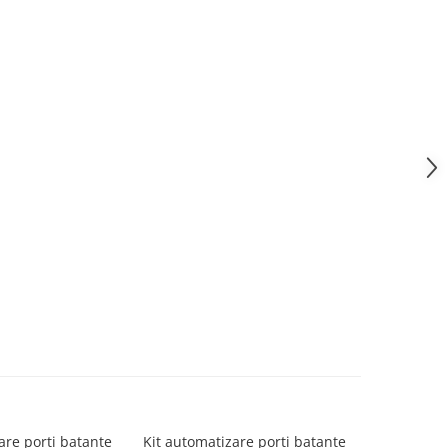
are porti batante
Kit automatizare porti batante
Kit automa