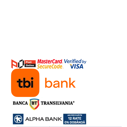
care pentru deschiderea manuala
 limiteaza deschiderea si
ata, garanteaza accesul si o
durabilitate ridicata);
miscari silentioase);
ri de fixare din otel zincat, cu