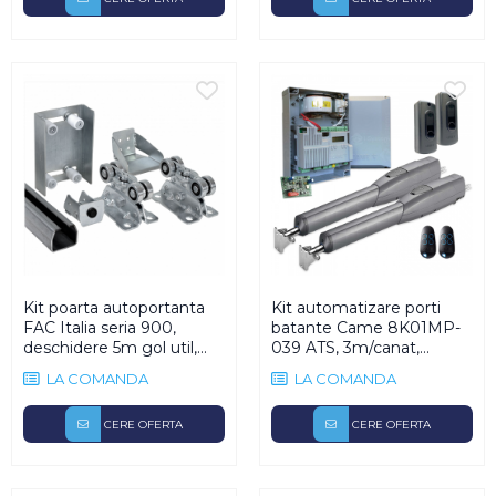
Kit poarta autoportanta
Kit automatizare porti
FAC Italia seria 900,
batante Came 8K01MP-
deschidere 5m gol util,
039 ATS, 3m/canat,
greutate 400Kg, lungime
400Kg, 24V dc
LA COMANDA
LA COMANDA
poarta 7.5m
CERE OFERTA
CERE OFERTA