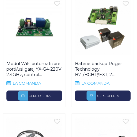
Modul WiFi automatizare
Baterie backup Roger
porti/usi garaj YX-G4-220V
Technology
2.4GHz, control
B71/BCHP/EXT, 2
smartphone, Android/iOS
acumulatori, 16-24 Vac
LA COMANDA
LA COMANDA
CERE OFERTA
CERE OFERTA