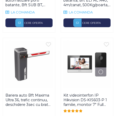
automatizare porti
batanta, Bft ELI AC A40,
Kit-uri Feronerie Autoportante
Hard Disk-uri
Electromagneti
batante, Bft SUB BT,
4m/canat, 500Kg/poarta,
Kit-uri Feronerie Telescopice
NVR - Network Video Recorder
800Kg/canat, 24V
230V
LA COMANDA
LA COMANDA
Bariere Auto / Sisteme
Parcare
CERE OFERTA
CERE OFERTA
Kit-uri Bariere Auto
Bariere Automate
Brate Bariere Auto
Terminale Parcare
Accesorii Bariere Auto
Bolarzi antiterorism
Usi de Garaj
Motoare Usi Garaj
Kit-uri Usi Garaj
Sine de Ghidaj
Bariera auto Bft Maxima
Kit videointerfon IP
Accesorii
Ultra 36, trafic continuu,
Hikvision DS-KIS603-P 1
deschidere 3sec cu brat
familie, monitor 7" Full
Fotocelule
5m, 230V
HD, WiFi 2.4 GHz, aparent
Accesorii Diverse