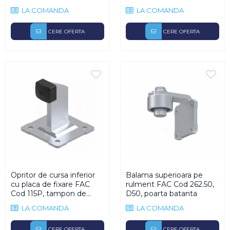
2.5m/canat, 500Kg/poarta,
LA COMANDA
LA COMANDA
24Vdc
CERE OFERTA
CERE OFERTA
Opritor de cursa inferior
Balama superioara pe
cu placa de fixare FAC
rulment FAC Cod 262.50,
Cod 115P, tampon de
D50, poarta batanta
cauciuc H115, porti
LA COMANDA
LA COMANDA
culisante
CERE OFERTA
CERE OFERTA