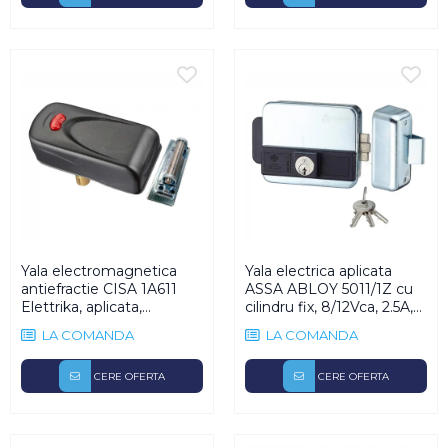
Yala electromagnetica
Yala electrica aplicata
antiefractie CISA 1A611
ASSA ABLOY 5011/1Z cu
Elettrika, aplicata,
cilindru fix, 8/12Vca, 2.5A,
2000Kg forta, 3A, 12V
reversibila
LA COMANDA
LA COMANDA
CERE OFERTA
CERE OFERTA