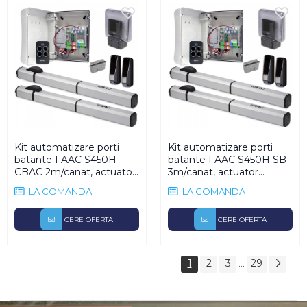
Kit automatizare porti
Kit automatizare porti
batante FAAC S450H
batante FAAC S450H SB
CBAC 2m/canat, actuator
3m/canat, actuator
hidraulic, 24V
hidraulic, 24V
LA COMANDA
LA COMANDA
CERE OFERTA
CERE OFERTA
1
2
3
29
...