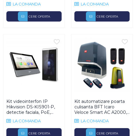
Lampi Semnalizare
LA COMANDA
LA COMANDA
Module de Comanda
CERE OFERTA
CERE OFERTA
Receptoare
Telecomenzi
Kit videointerfon IP
Kit automatizare poarta
Hikvision DS-KIS901-P,
culisanta BFT Icaro
detectie faciala, PoE,
Veloce Smart AC A2000,
2MP, ecran 7 inch
2000Kg, 230V
LA COMANDA
LA COMANDA
CERE OFERTA
CERE OFERTA