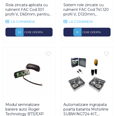
Rola zincata aplicata cu
Sistem role zincate cu
rulment FAC Cod 301
rulment FAC Cod 741.120
profil V, D60mm, pentru
profil V, D120mm,
poarta culisanta
900Kg/sistem
LA COMANDA
LA COMANDA
CERE OFERTA
CERE OFERTA
Modul semnalizare
Automatizare ingropata
bariere auto Roger
poarta batanta Motorline
Technology B73/EXP
SUBWING724-KIT,