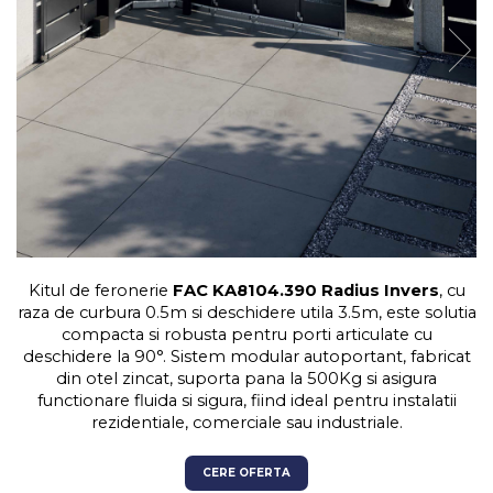
Kit-uri Feronerie Autoportante
Hard Disk-uri
Electromagneti
Kit-uri Feronerie Telescopice
NVR - Network Video Recorder
Bariere Auto / Sisteme
Parcare
Kit-uri Bariere Auto
Bariere Automate
Brate Bariere Auto
Terminale Parcare
Accesorii Bariere Auto
Bolarzi antiterorism
Kitul de feronerie
FAC KA8104.390 Radius Invers
, cu
Usi de Garaj
raza de curbura 0.5m si deschidere utila 3.5m, este solutia
Motoare Usi Garaj
compacta si robusta pentru porti articulate cu
Kit-uri Usi Garaj
deschidere la 90°. Sistem modular autoportant, fabricat
din otel zincat, suporta pana la 500Kg si asigura
Sine de Ghidaj
functionare fluida si sigura, fiind ideal pentru instalatii
Accesorii
rezidentiale, comerciale sau industriale.
Fotocelule
CERE OFERTA
Accesorii Diverse