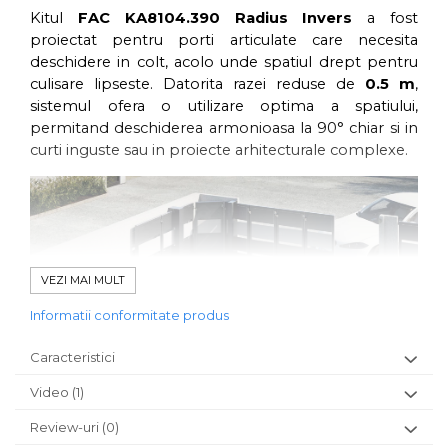
Kitul
FAC KA8104.390 Radius Invers
a fost
proiectat pentru porti articulate care necesita
deschidere in colt, acolo unde spatiul drept pentru
culisare lipseste. Datorita razei reduse de
0.5 m
,
sistemul ofera o utilizare optima a spatiului,
permitand deschiderea armonioasa la 90° chiar si in
curti inguste sau in proiecte arhitecturale complexe.
VEZI MAI MULT
Informatii conformitate produs
Caracteristici
Avantaje si Beneficii
🔹
Video
(1)
Economie de spatiu
– 80% din spatiul total
disponibil este utilizat pentru deschiderea
Review-uri
(0)
efectiva.