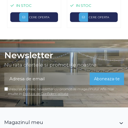
3m, role culisare, ghidaj,
foaie principala S1,
IN STOC
IN STOC
opritor
R=1m, 500Kg/ poarta,
deschidere la 90 grade
CERE OFERTA
CERE OFERTA
Newsletter
Nu rata ofertele si promotiile noastre
Vreau sa primesc newsletter cu promotiile magazinului. Afla mai
multe in
Politica de Confidentialitate
Magazinul meu