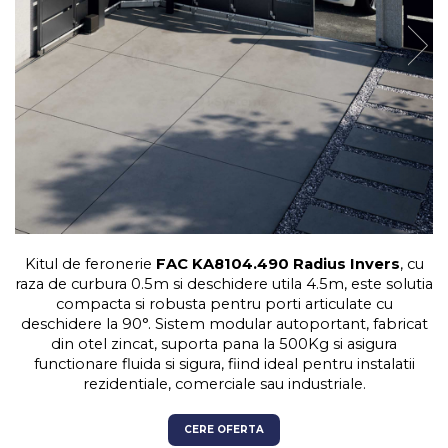
Kit-uri Feronerie Autoportante
Hard Disk-uri
Electromagneti
Kit-uri Feronerie Telescopice
NVR - Network Video Recorder
Bariere Auto / Sisteme
Parcare
Kit-uri Bariere Auto
Bariere Automate
Brate Bariere Auto
Terminale Parcare
Accesorii Bariere Auto
Bolarzi antiterorism
Kitul de feronerie
FAC KA8104.490 Radius Invers
, cu
Usi de Garaj
raza de curbura 0.5m si deschidere utila 4.5m, este solutia
Motoare Usi Garaj
compacta si robusta pentru porti articulate cu
Kit-uri Usi Garaj
deschidere la 90°. Sistem modular autoportant, fabricat
din otel zincat, suporta pana la 500Kg si asigura
Sine de Ghidaj
functionare fluida si sigura, fiind ideal pentru instalatii
Accesorii
rezidentiale, comerciale sau industriale.
Fotocelule
CERE OFERTA
Accesorii Diverse