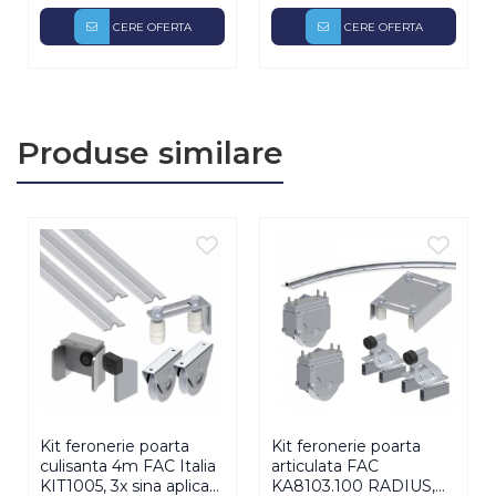
deschidere, fara a compromite latimea efectiva a
CERE OFERTA
CERE OFERTA
portii. Fiecare foaie este articulata si sincronizata cu
celelalte, oferind o miscare fluida si eficienta chiar si
in cele mai inguste locatii, precum alei de acces,
Produse similare
coridoare industriale sau zone urbane cu latime
limitata.
2. Mecanism de glisare pe sina curbata – Miscare
precisa, uniforma si fiabila
Sistemul radius este dotat cu o sina curbata care
ghideaza miscarea fiecarei foi, controland cursa portii
intr-un mod exact si repetabil. Rolele de glisare din
Kit feronerie poarta
Kit feronerie poarta
otel permit o rulare lina si controlata, reducand uzura
culisanta 4m FAC Italia
articulata FAC
KIT1005, 3x sina aplicata
KA8103.100 RADIUS,
mecanismului si oferind un nivel inalt de confort in