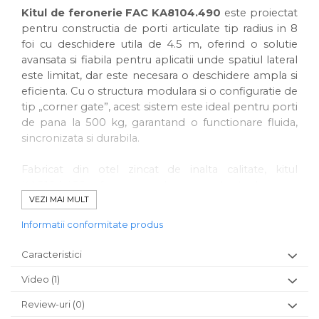
Kitul de feronerie FAC KA8104.490
este proiectat
pentru constructia de porti articulate tip radius in 8
foi cu deschidere utila de 4.5 m, oferind o solutie
avansata si fiabila pentru aplicatii unde spatiul lateral
este limitat, dar este necesara o deschidere ampla si
eficienta. Cu o structura modulara si o configuratie de
tip „corner gate”, acest sistem este ideal pentru porti
de pana la 500 kg, garantand o functionare fluida,
sincronizata si durabila.
Fabricat din otel zincat de inalta calitate, kitul
KA8104.490 ofera o excelenta rezistenta la uzura
mecanica si la conditiile meteo severe, fiind potrivit
VEZI MAI MULT
atat pentru aplicatii rezidentiale, cat si comerciale sau
Informatii conformitate produs
industriale. Mecanismul articulat asigura o deschidere
controlata si silentioasa, iar sistemul este compatibil
Caracteristici
cu automatizari pentru un plus de confort si
securitate.
Video
(1)
Review-uri
(0)