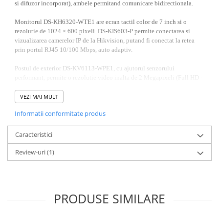
si difuzor incorporat), ambele permitand comunicare bidirectionala.
Monitorul DS-KH6320-WTE1 are ecran tactil color de 7 inch si o
rezolutie de 1024 × 600 pixeli. DS-KIS603-P permite conectarea si
vizualizarea camerelor IP de la Hikvision, putand fi conectat la retea
prin portul RJ45 10/100 Mbps, auto adaptiv.
Postul de exterior DS-KV6113-WPE1, cu ajutorul senzorului
performant, permite o rezolutie video inalta de 2 Megapixeli (Full HD -
1920 x 1080 pixeli) la 30 FPS cu un unghi vizual generos de 129° pe
orizontala. Acest post citeste tag-uri si cartele de acces de tip Mifare la o
VEZI MAI MULT
frecventa de 13.56 MHz.
Informatii conformitate produs
Acesta beneficiaza de mai multe functii speciale cum ar fi BLC, DNR,
WDR, IR, detectare miscarii, avand si functie de reducere a zgomotului
Caracteristici
si anulare a ecoului. Pe timp de noapte, poti vizualiza imagini clare
Review-uri
(1)
pana la o distanta maxima de 3 m cu ajutorul LED-urilor cu IR. Postul
de exterior are un grad de protectie IP65 (rezistenta la apa si praf) si
iluminator IR pe o distanta de pana la 3 m.
Ambele posturi suporta TF card de pana la 32 GB care nu este inclus in
PRODUSE SIMILARE
pachet. Montajul se va realiza aparent. Alimentarea se va face la 12V
DC sau PoE, iar temperatura optima de functionare pentru postul de
interior este cuprinsa in intervalul -10°C si +55°C, in timp ce pentru cel