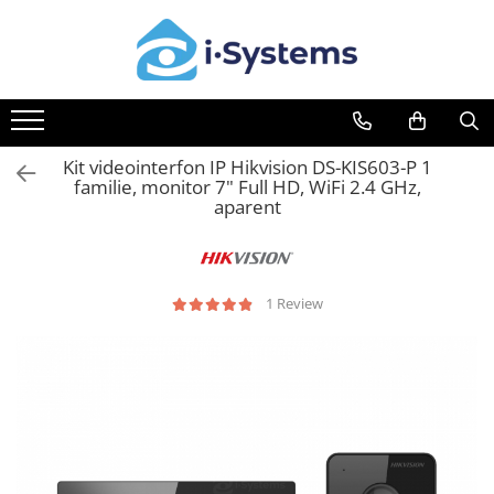
Automatizari Acces
Control Acces & Pontaj
Interfoane-Videointerfoane
Supraveghere Video
Rețelistică & IT
Servicii
Porti Batante
Sisteme Control Acces & Pontaj
Videointerfoane
Camere IP
Rețelistică
Automatizare Acces
Kit-uri Porti Batante
Centrale Control Acces
Kit Videointerfoane
Camere IP 5MP
Routere Wireless & LAN
Control Acces & Pontaj
Kit videointerfon IP Hikvision DS-KIS603-P 1
Motoare Porti Batante
Cititoare Stand Alone
Posturi Exterioare
Camere IP 6MP (2K)
Vezi toate serviciile
familie, monitor 7" Full HD, WiFi 2.4 GHz,
Unitati de Comanda
Turnicheti si Porti Acces
Camere IP 8MP (4K)
aparent
Accesorii Feronerie Batante
Camere IP PTZ
Turnicheti Tripod
Sisteme Feronerie Bi-Folding
Camere LPR/ANPR
Porti Rapide Speed-Gate
Porti Culisante
Camere IP Industriale & Speciale
Porti Automate Batante
1 Review
Accesorii CCTV
Kit-uri Porti Culisante
Turnicheti Verticali
Motoare Porti Culisante
Usi Pietonale Automate
Doze / Suporti Camere
Unitati de Comanda
Monitoare Supraveghere
Operatori Usi Batante Automate
Cremaliere
Surse Alimentare Si UPS
Accesorii
Kit-uri Feronerie Culisante
Testere CCTV
Yale Electromagnetice
Accesorii Feronerie Culisante
Stocare CCTV
Electromagneti
Kit-uri Feronerie Autoportante