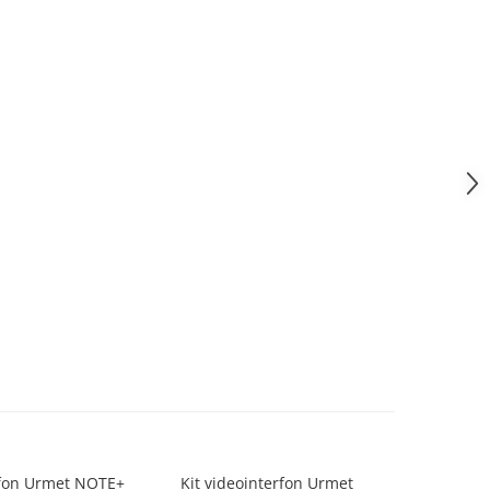
rfon Urmet NOTE+
Kit videointerfon Urmet
Kit vid