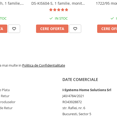
h, 1 familie,
DS-KIS604-S, 1 familie, monitor
1722/95 mon
2 fire, modul
7", PoE WiFi 2.4 GHz, montaj
exterior M
 predispus
aparent
touchscreen C
2
STOC
IN STOC
TA
CERE OFERTA
CERE OF
la mai multe in
Politica de Confidentialitate
00 / 1500 / 150000);
DATE COMERCIALE
d acuratete mai mare de 99%;
 Plata
I-Systems Home Solutions Srl
 un flash USB;
e Retur
J40/4784/2021
mata usa, controller extern de
Produselor
RO43928872
de Retur
str. Rafiei, nr. 6
ak-out, overitme-in, overtime-
Bucuresti, Sector 5