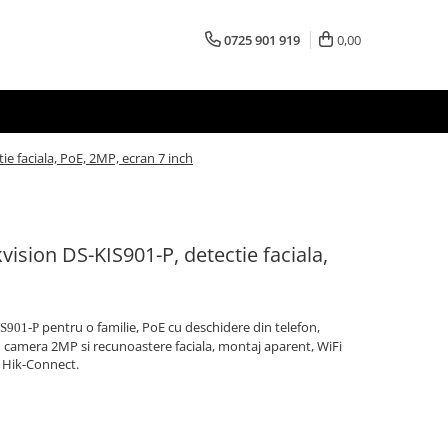
0725 901 919
0,00
ie faciala, PoE, 2MP, ecran 7 inch
kvision DS-KIS901-P, detectie faciala,
pentru o familie, PoE cu deschidere din telefon,
S901-P
u camera 2MP si recunoastere faciala, montaj aparent, WiFi
a Hik-Connect.