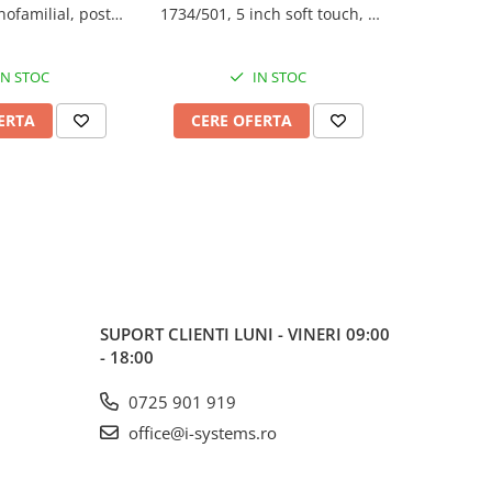
ofamilial, post
1734/501, 5 inch soft touch, 1
1734/501,
ikra2, monitor
familie, aparent, cablaj 2 fire
soft touch
XModo 7”, cablaj
c
 fire
IN STOC
IN STOC
ERTA
CERE OFERTA
CERE
SUPORT CLIENTI
LUNI - VINERI 09:00
- 18:00
0725 901 919
office@i-systems.ro