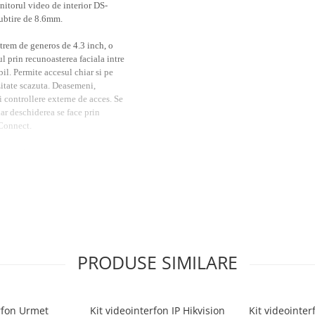
nitorul video de interior DS-
ubtire de 8.6mm.
trem de generos de 4.3 inch, o
l prin recunoasterea faciala intre
il. Permite accesul chiar si pe
zitate scazuta. Deasemeni,
i controllere externe de acces. Se
ar deschiderea se face prin
-Connect.
em de elegant, cu ecran touch screen
mai facila, acesta se alimenteaza
l exterior sunt afisate direct pe
trol acces: vizualizare live,
r vizitatorilor si deblocarea usii
a live a imaginii de pana la 16
PRODUSE SIMILARE
erfon Urmet
Kit videointerfon IP Hikvision
Kit videointe