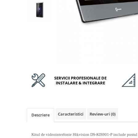
Accesorii Feronerie Culisante
Kit-uri Feronerie Autoportante
Kit-uri Feronerie Telescopice
Bariere Auto / Sisteme Parcare
Kit-uri Bariere Auto
Bariere Automate
Brate Bariere Auto
Terminale Parcare
Accesorii Bariere Auto
Bolarzi antiterorism
SERVICII PROFESIONALE DE
INSTALARE & INTEGRARE
Usi de Garaj
Motoare Usi Garaj
Kit-uri Usi Garaj
Sine de Ghidaj
Caracteristici
Review-uri
(0)
Descriere
Accesorii
Fotocelule
Accesorii Diverse
Kitul de videointerfonie Hikvision DS-KIS901-P include post