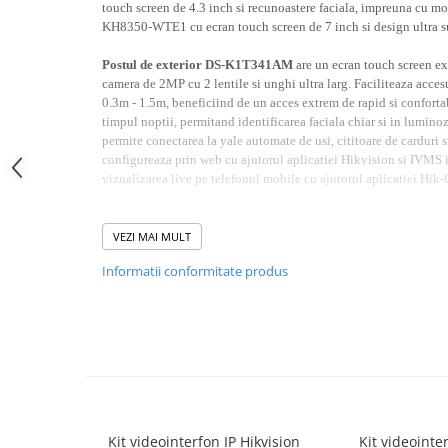
touch screen de 4.3 inch si recunoastere faciala, impreuna cu mo
Lampi Semnalizare
KH8350-WTE1 cu ecran touch screen de 7 inch si design ultra s
Module de Comanda
Postul de exterior
DS-K1T341AM
are un ecran touch screen ex
Receptoare
camera de 2MP cu 2 lentile si unghi ultra larg. Faciliteaza accesu
Telecomenzi
0.3m - 1.5m, beneficiind de un acces extrem de rapid si confortab
Control Acces & Pontaj
timpul noptii, permitand identificarea faciala chiar si in lumino
permite conectarea la yale automate de usi, cititoare de carduri s
Sisteme Control Acces & Pontaj
configureaza prin web cu ajutorul aplicatiei Hikvision si IVMS i
Centrale Control Acces
vizualizarea live pe telefonul mobile cu ajutorul aplicatiei Hik
Cititoare Stand Alone
Unitatea de interior DS-KH8350-WTE1
, este un monitor extr
Turnicheti si Porti Acces
de 7 inch si design ultrasubtire de 8.6mm. Pentru o instalare cat 
VEZI MAI MULT
direct PoE si permite conectarea prin Wi-Fi. Apelurile de la postu
Turnicheti Tripod
Informatii conformitate produs
statia de interior, astfel poti alege oricare dintre functiile de con
Porti Rapide Speed-Gate
convorbire cu, verificarea apelurilor nepreluate cu captarea fetelo
Porti Automate Batante
direct din monitor sau prin aplicatia mobila. Permite vizualizare
camere din retea.
Turnicheti Verticali
Usi Pietonale Automate
Operatori Usi Batante Automate
Accesorii
Kit videointerfon IP Hikvision
Kit videoint