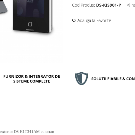
Cod Produs:
DS-KIS901-P
Ai n
Adauga la Favorite
FURNIZOR & INTEGRATOR DE
SOLUTII FIABILE & C
SISTEME COMPLETE
ul exterior DS-K1T341AM cu ecran