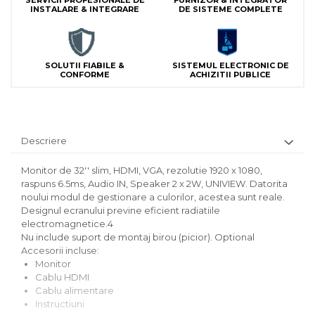
SERVICII PROFESIONALE DE
FURNIZOR & INTEGRATOR
Lampi Semnalizare
INSTALARE & INTEGRARE
DE SISTEME COMPLETE
Module de Comanda
Receptoare
Telecomenzi
SOLUTII FIABILE &
SISTEMUL ELECTRONIC DE
CONFORME
ACHIZITII PUBLICE
Descriere
Monitor de 32'' slim, HDMI, VGA, rezolutie 1920 x 1080,
raspuns 6.5ms, Audio IN, Speaker 2 x 2W, UNIVIEW. Datorita
noului modul de gestionare a culorilor, acestea sunt reale.
Designul ecranului previne eficient radiatiile
electromagnetice.4
Nu include suport de montaj birou (picior). Optional
Accesorii incluse:
Monitor
Cablu HDMI
Cablu alimentare
Instructiuni