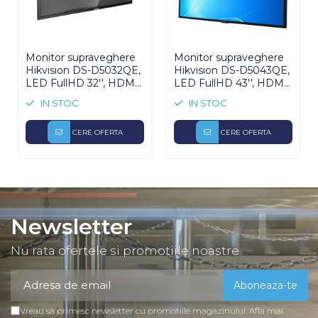
Monitor supraveghere
Monitor supraveghere
Hikvision DS-D5032QE,
Hikvision DS-D5043QE,
LED FullHD 32'', HDMI,
LED FullHD 43'', HDMI,
VGA
VGA
IN STOC
IN STOC
CERE OFERTA
CERE OFERTA
Newsletter
Nu rata ofertele si promotiile noastre
Vreau sa primesc newsletter cu promotiile magazinului. Afla mai