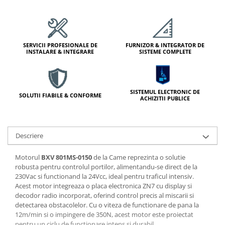
Module de Comanda
Receptoare
Telecomenzi
SERVICII PROFESIONALE DE
FURNIZOR & INTEGRATOR DE
INSTALARE & INTEGRARE
SISTEME COMPLETE
SISTEMUL ELECTRONIC DE
SOLUTII FIABILE & CONFORME
ACHIZITII PUBLICE
Descriere
Motorul
BXV 801MS-0150
de la Came reprezinta o solutie
robusta pentru controlul portilor, alimentandu-se direct de la
230Vac si functionand la 24Vcc, ideal pentru traficul intensiv.
Acest motor integreaza o placa electronica ZN7 cu display si
decodor radio incorporat, oferind control precis al miscarii si
detectarea obstacolelor. Cu o viteza de functionare de pana la
12m/min si o impingere de 350N, acest motor este proiectat
pentru un ciclu de functionare intens si durabil.