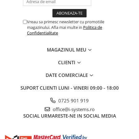
Decodor radio Rolling code si Key Code (Twin) integrat;
Gestionarea accesoriilor de siguranta wireless din seria Rio
prin accesoriul plug-in dedicat.
Autodiagnoza dispozitivelor de siguranta, atat cu fir, cat si
Vreau sa primesc newsletter cu promotiile
wireless;
magazinului. Afla mai multe in
Politica de
Dispozitive realizate pentru conectarea la cloud, prin CAME
Confidentialitate
Connect;
Permite gestionarea directa a tastaturilor CAME folosind
MAGAZINUL MEU
accesoriul R800 sau conectarea selectoarelor transponder
CAME folosind accesoriul R700;
CLIENTI
Conexiune pentru functionarea simultana, folosind accesoriul
RSE.
Limitatori de cursa magnetici pentru o deschidere si inchidere
DATE COMERCIALE
perfecta, in orice conditii meteorologice.
SUPORT CLIENTI
LUNI - VINERI 09:00 - 18:00
0725 901 919
office@i-systems.ro
SOCIAL
URMARESTE-NE IN SOCIAL MEDIA