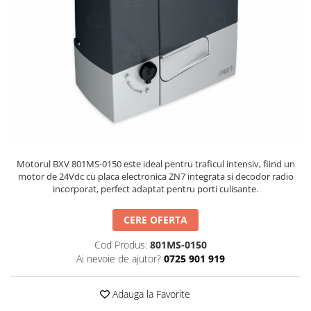
Hard Disk-uri
Kit-uri Feronerie Telescopice
NVR - Network Video Recorder
Bariere Auto / Sisteme Parcare
Kit-uri Bariere Auto
Bariere Automate
Brate Bariere Auto
Terminale Parcare
Accesorii Bariere Auto
Bolarzi antiterorism
Usi de Garaj
Motorul BXV 801MS-0150 este ideal pentru traficul intensiv, fiind un
motor de 24Vdc cu placa electronica ZN7 integrata si decodor radio
Motoare Usi Garaj
incorporat, perfect adaptat pentru porti culisante.
Kit-uri Usi Garaj
CERE OFERTA
Sine de Ghidaj
Accesorii
Cod Produs:
801MS-0150
Ai nevoie de ajutor?
0725 901 919
Fotocelule
Accesorii Diverse
Adauga la Favorite
Lampi Semnalizare