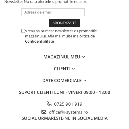
Newsletter
Nu rata ofertele si promotiile noastre
Reglarea forței: Prin intermediul plăcii electronice de comandă
Temperatura ambiantă de funcționare: -20°C ÷ +55°C
Protecție termică: 140°C
Clasa de protecție: IP44
Greutate: 11 Kg
Vreau sa primesc newsletter cu promotiile
Dimensiuni (LxPxA): 295 x 181 x 320 mm
magazinului. Afla mai multe in
Politica de
Greutatea maximă a portii: 900 Kg
Confidentialitate
Frecvența de utilizare: REZIDENTIAL S3 - 40%.
Echipament electronic: 740D încorporat
Limitatoarele magnetice incluse
MAGAZINUL MEU
Continut Kit:
CLIENTI
1x Motoreductor echipat cu unitate de comanda si programare
1x Set limitatoare magnetice
DATE COMERCIALE
2x Chei deblocare manuala
Accesorii montaj
SUPORT CLIENTI
LUNI - VINERI 09:00 - 18:00
Motor automatizare poarta culisanta FAAC 741 E Z16, 900KG, 230V | I-
Systems.ro
0725 901 919
office@i-systems.ro
SOCIAL
URMARESTE-NE IN SOCIAL MEDIA