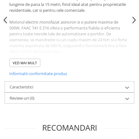
lungime de pana la 15 metri, fiind ideal atat pentru proprietatile
rezidentiale, cat si pentru cele comerciale.
Motorul electric monofazat asincron si o putere maxima de
500W, FAAC 741 E Z16 ofera o performanta fiabila si eficienta
pentru toate nevoile tale de automatizare a portilor. De
asemenea, se mandreste cu un cuplu maxim de 24 Nm si o forta
maxima exprimata de 650 N, asigurand o functionare lina si fara
efort a portii de fiecare data.
Cu un raport de reducere de 1:25 si o viteza de deschidere de 12
VEZI MAI MULT
m/min, acest kit de automatizare asigura o functionare eficienta
Informatii conformitate produs
si rapida a portilor tale. Finalul de cursa magnetic, pinionul Z16
mod 4 si encoderul optic asigura, de asemenea, o pozitionare
exacta si precisa a portii.
Caracteristici
Review-uri
(0)
FAAC 741 E Z16 este, de asemenea, echipat cu o placa de control
electronic care permite reglarea usoara a fortei si cu o functie de
protectie termica care previne supraincalzirea, asigurand o
functionare sigura si fiabila chiar si la temperaturi extreme.
RECOMANDARI
Cu o greutate de numai 11 kg si dimensiuni de 295x181x320 mm,
acest motoreductor de automatizare este compact si usor de