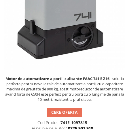
Hard Disk-uri
Kit-uri Feronerie Telescopice
NVR - Network Video Recorder
Bariere Auto / Sisteme Parcare
Kit-uri Bariere Auto
Bariere Automate
Brate Bariere Auto
Terminale Parcare
Accesorii Bariere Auto
Bolarzi antiterorism
Usi de Garaj
Motoare Usi Garaj
Motor de automatizare a portii culisante FAAC 741 E Z16
- solutia
perfecta pentru nevoile tale de automatizare a portii, cu o capacitate
Kit-uri Usi Garaj
maxima de greutate de 900 kg, acest motoreductor de automatizare
Sine de Ghidaj
avand forta de 650N este perfect pentru porti cu o lungime de pana la
Accesorii
15 metri, rezistent la praf si apa.
Fotocelule
CERE OFERTA
Accesorii Diverse
Cod Produs:
741E-1097815
Lampi Semnalizare
Ai nevoie de ajutor?
0725 901 919