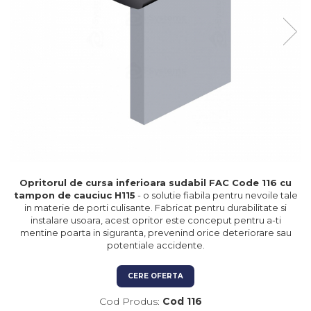
Kit-uri Feronerie Autoportante
Hard Disk-uri
Electromagneti
Kit-uri Feronerie Telescopice
NVR - Network Video Recorder
Bariere Auto / Sisteme
Parcare
Kit-uri Bariere Auto
Bariere Automate
Brate Bariere Auto
Terminale Parcare
Accesorii Bariere Auto
Bolarzi antiterorism
Opritorul de cursa inferioara sudabil FAC Code 116 cu
Usi de Garaj
tampon de cauciuc H115
- o solutie fiabila pentru nevoile tale
Motoare Usi Garaj
in materie de porti culisante. Fabricat pentru durabilitate si
instalare usoara, acest opritor este conceput pentru a-ti
Kit-uri Usi Garaj
mentine poarta in siguranta, prevenind orice deteriorare sau
Sine de Ghidaj
potentiale accidente.
Accesorii
CERE OFERTA
Fotocelule
Cod Produs:
Cod 116
Accesorii Diverse