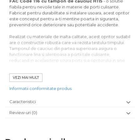
FAC Code 116 cu tampon de cauciuc H115
- o solutie
fiabila pentru nevoile tale in materie de porti culisante.
Fabricat pentru durabilitate si instalare usoara, acest opritor
este conceput pentru a-ti mentine poarta in siguranta,
prevenind orice deteriorare sau potentiale accidente.
Realizat cu materiale de inalta calitate, acest opritor sudabil
are o constructie robusta care va rezista testului timpului.
Tamponul de cauciuc din partea superioara asigura o
functionare lina si silentioasa a portii tale culisante,
reducand in acelasi timp uzura portii si a opritorului in sine.
Cu o dimensiune compacta si un proces usor de instalare,
VEZI MAI MULT
opritorul sudabil pentru cursa inferioara FAC Code 116 este o
optiune excelenta atat pentru entuziastii DIY, cat si pentru
Informatii conformitate produs
instalatorii profesionisti. Asadar, de ce sa mai astepti?
Adauga acest accesoriu indispensabil la sistemul tau de
Caracteristici
poarta culisanta si bucura-te de o functionare fara
probleme, sigura si securizata de fiecare data.
Review-uri
(0)
Specificatii:
Marca: FAC
A: 10 mm
B: 70 mm