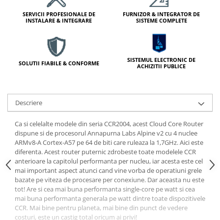
Lampi Semnalizare
SERVICII PROFESIONALE DE
FURNIZOR & INTEGRATOR DE
Module de Comanda
INSTALARE & INTEGRARE
SISTEME COMPLETE
Receptoare
Telecomenzi
Control Acces & Pontaj
SISTEMUL ELECTRONIC DE
SOLUTII FIABILE & CONFORME
ACHIZITII PUBLICE
Sisteme Control Acces & Pontaj
Centrale Control Acces
Cititoare Stand Alone
Descriere
Turnicheti si Porti Acces
Ca si celelalte modele din seria CCR2004, acest Cloud Core Router
Turnicheti Tripod
dispune si de procesorul Annapurna Labs Alpine v2 cu 4 nuclee
Porti Rapide Speed-Gate
ARMv8-A Cortex-A57 pe 64 de biti care ruleaza la 1,7GHz. Aici este
diferenta. Acest router puternic zdrobeste toate modelele CCR
Porti Automate Batante
anterioare la capitolul performanta per nucleu, iar acesta este cel
Turnicheti Verticali
mai important aspect atunci cand vine vorba de operatiuni grele
Usi Pietonale Automate
bazate pe viteza de procesare per conexiune. Dar aceasta nu este
tot! Are si cea mai buna performanta single-core pe watt si cea
Operatori Usi Batante Automate
mai buna performanta generala pe watt dintre toate dispozitivele
Accesorii
CCR. Mai bine pentru planeta, mai bine din punct de vedere
costuri, este un castig total oricum ai privi!