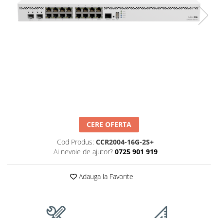
Accesorii Feronerie Culisante
Kit-uri Feronerie Autoportante
Kit-uri Feronerie Telescopice
Bariere Auto / Sisteme Parcare
Kit-uri Bariere Auto
Bariere Automate
Brate Bariere Auto
Terminale Parcare
Accesorii Bariere Auto
Bolarzi antiterorism
CERE OFERTA
Usi de Garaj
Cod Produs:
CCR2004-16G-2S+
Motoare Usi Garaj
Ai nevoie de ajutor?
0725 901 919
Kit-uri Usi Garaj
Sine de Ghidaj
Adauga la Favorite
Accesorii
Fotocelule
Accesorii Diverse