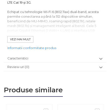
LTE Cat 19 și 3G.
Echipat cu tehnologie Wi-Fi 6 (802.11ax) dual-band, acesta
permite conectarea a până la 512 dispozitive simultan,
beneficiind de MU-MIMO, roaming rapid (802.11r), rețele
mesh (802.11s) și management inteligent al benzii. Cele 5
porturi Gigabit Ethernet (1 WAN + 4 LAN) și interfața USB
permit integrarea cu o gamă largă de echipamente și
VEZI MAI MULT
aplicații.
Informatii conformitate produs
Caracteristici
Review-uri
(0)
Produse similare
Un avantaj esențial este suportul dual SIM + eSIM, cu funcții
inteligente de comutare automată bazate pe semnal slab,
limită de date, roaming sau lipsă rețea. Sistemul oferă și
protecție SIM idle pentru prevenirea blocării cartelelor în