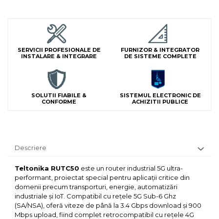
Lampi Semnalizare
Module de Comanda
Receptoare
Telecomenzi
SERVICII PROFESIONALE DE
FURNIZOR & INTEGRATOR
INSTALARE & INTEGRARE
DE SISTEME COMPLETE
SOLUTII FIABILE &
SISTEMUL ELECTRONIC DE
CONFORME
ACHIZITII PUBLICE
Descriere
Teltonika RUTC50
este un router industrial 5G ultra-
performant, proiectat special pentru aplicații critice din
domenii precum transporturi, energie, automatizări
industriale și IoT. Compatibil cu rețele 5G Sub-6 Ghz
(SA/NSA), oferă viteze de până la 3.4 Gbps download și 900
Mbps upload, fiind complet retrocompatibil cu rețele 4G