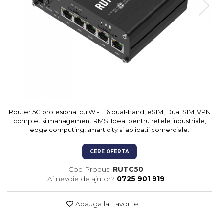
Kit-uri Feronerie Autoportante
Hard Disk-uri
Electromagneti
Kit-uri Feronerie Telescopice
NVR - Network Video Recorder
Bariere Auto / Sisteme
Parcare
Kit-uri Bariere Auto
Bariere Automate
Brate Bariere Auto
Terminale Parcare
Accesorii Bariere Auto
Router 5G profesional cu Wi-Fi 6 dual-band, eSIM, Dual SIM, VPN
Bolarzi antiterorism
complet si management RMS. Ideal pentru retele industriale,
Usi de Garaj
edge computing, smart city si aplicatii comerciale.
Motoare Usi Garaj
CERE OFERTA
Kit-uri Usi Garaj
Cod Produs:
RUTC50
Sine de Ghidaj
Ai nevoie de ajutor?
0725 901 919
Accesorii
Fotocelule
Adauga la Favorite
Accesorii Diverse