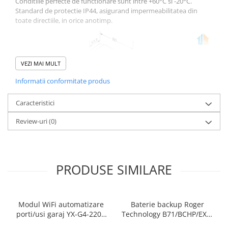
Conditiile perfecte de functionare sunt intre +60°C si -20°C.
Standard de protectie IP44, asigurand impermeabilitatea din
toate directiile, in orice anotimp.
VEZI MAI MULT
Informatii conformitate produs
Caracteristici
Review-uri
(0)
Avantaje si beneficii
Optiune extrem de utila, functionand ca metoda alternativa de
PRODUSE SIMILARE
acces.
Instalare rapida prin cablu de 5x1.5mm^2.
Tensiune de alimentare redusa (24V).
Modul WiFi automatizare
Baterie backup Roger
porti/usi garaj YX-G4-220V
Technology B71/BCHP/EXT,
Continut Pachet
2.4GHz, control
2 acumulatori, 16-24 Vac