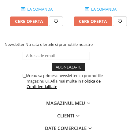
1 x Selector cu cheie Q.BO KEY WM
smartphone, Android/iOS
LA COMANDA
LA COMANDA
Selector cu cheie, BFT, Q.BO KEY WM, pentru automatizari, 24-
CERE OFERTA
CERE OFERTA
230V | I-Systems
Newsletter
Nu rata ofertele si promotiile noastre
Vreau sa primesc newsletter cu promotiile
magazinului. Afla mai multe in
Politica de
Confidentialitate
MAGAZINUL MEU
CLIENTI
DATE COMERCIALE