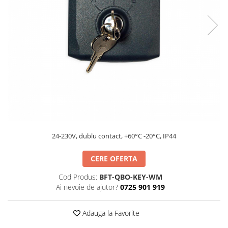
Hard Disk-uri
Kit-uri Feronerie Telescopice
NVR - Network Video Recorder
Bariere Auto / Sisteme Parcare
Kit-uri Bariere Auto
Bariere Automate
Brate Bariere Auto
Terminale Parcare
Accesorii Bariere Auto
Bolarzi antiterorism
Usi de Garaj
Motoare Usi Garaj
24-230V, dublu contact, +60°C -20°C, IP44
Kit-uri Usi Garaj
CERE OFERTA
Sine de Ghidaj
Accesorii
Cod Produs:
BFT-QBO-KEY-WM
Ai nevoie de ajutor?
0725 901 919
Fotocelule
Accesorii Diverse
Adauga la Favorite
Lampi Semnalizare