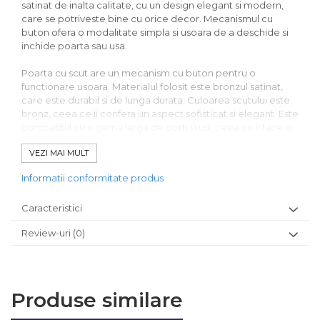
satinat de inalta calitate, cu un design elegant si modern,
care se potriveste bine cu orice decor. Mecanismul cu
buton ofera o modalitate simpla si usoara de a deschide si
inchide poarta sau usa.
Poarta cu scut are un mecanism cu buton pentru o
functionare usoara. Materialul folosit este bronzul satinat,
care este durabil si de lunga durata. Culoarea scutului este
bronz, ceea ce ii confera un aspect sofisticat si elegant. Este
compatibil cu o gama larga de porti si usi, ceea ce il face o
optiune versatila pentru diverse aplicatii.
VEZI MAI MULT
In general, poarta cu scut cu buton FAC Cod 398600 este o
Informatii conformitate produs
alegere excelenta pentru cei care cauta o modalitate
fiabila si eleganta de a actiona usile si portile lor.
Caracteristici
Mecanismul cu buton asigura o operare usoara, iar
materialul din bronz satinat asigura durabilitate si
Review-uri
(0)
performanta de lunga durata.
Specificatii:
Tip shild: Buton-buton
Produse similare
Material: Bronz satinat
Culoare: Bronz