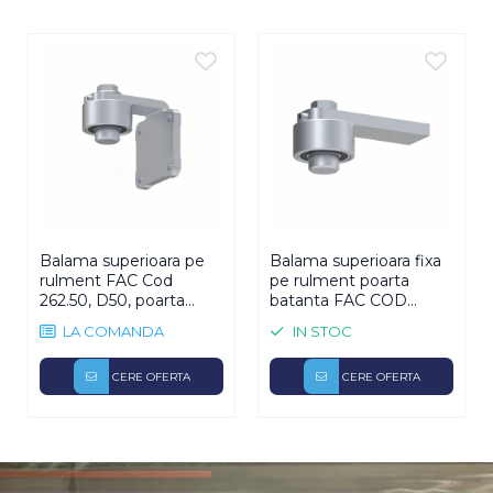
Continut Pachet:
1 x Shild poarta FAC Cod 398600, buton-buton, bronz
satinat
Shild poarta FAC Cod 398600, buton-buton, bronz satinat I-Systems.ro
Balama superioara pe
Balama superioara fixa
rulment FAC Cod
pe rulment poarta
262.50, D50, poarta
batanta FAC COD
batanta
260.40
LA COMANDA
IN STOC
CERE OFERTA
CERE OFERTA