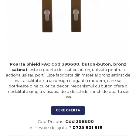
Kit-uri Feronerie Autoportante
Hard Disk-uri
Electromagneti
Kit-uri Feronerie Telescopice
NVR - Network Video Recorder
Bariere Auto / Sisteme
Parcare
Kit-uri Bariere Auto
Bariere Automate
Brate Bariere Auto
Terminale Parcare
Poarta Shield FAC Cod 398600, buton-buton, bronz
Accesorii Bariere Auto
satinat
, este o poarta de scut cu buton, utilizata pentru a
Bolarzi antiterorism
actiona usi sau porti. Este fabricata din material bronz satinat de
Usi de Garaj
inalta calitate, cu un design elegant si modern, care se
potriveste bine cu orice decor. Mecanismul cu buton ofera o
Motoare Usi Garaj
modalitate simpla si usoara de a deschide si inchide poarta sau
usa.
Kit-uri Usi Garaj
Sine de Ghidaj
CERE OFERTA
Accesorii
Cod Produs:
Cod 398600
Fotocelule
Ai nevoie de ajutor?
0725 901 919
Accesorii Diverse