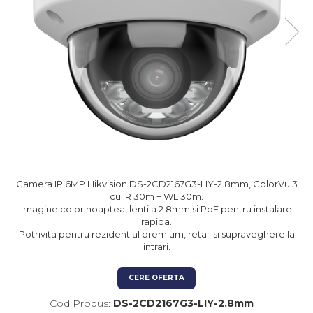
Kit-uri Feronerie Autoportante
Hard Disk-uri
Electromagneti
Kit-uri Feronerie Telescopice
NVR - Network Video Recorder
Bariere Auto / Sisteme
Parcare
Kit-uri Bariere Auto
Bariere Automate
Brate Bariere Auto
Terminale Parcare
Accesorii Bariere Auto
Bolarzi antiterorism
Camera IP 6MP Hikvision DS-2CD2167G3-LIY-2.8mm, ColorVu 3
Usi de Garaj
cu IR 30m + WL 30m.
Motoare Usi Garaj
Imagine color noaptea, lentila 2.8mm si PoE pentru instalare
rapida.
Kit-uri Usi Garaj
Potrivita pentru rezidential premium, retail si supraveghere la
Sine de Ghidaj
intrari.
Accesorii
CERE OFERTA
Fotocelule
Cod Produs:
DS-2CD2167G3-LIY-2.8mm
Accesorii Diverse