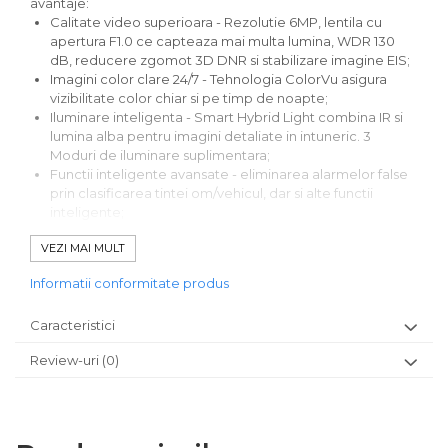
avantaje:
Calitate video superioara - Rezolutie 6MP, lentila cu
apertura F1.0 ce capteaza mai multa lumina, WDR 130
dB, reducere zgomot 3D DNR si stabilizare imagine EIS;
Imagini color clare 24/7 - Tehnologia ColorVu asigura
vizibilitate color chiar si pe timp de noapte;
Iluminare inteligenta - Smart Hybrid Light combina IR si
lumina alba pentru imagini detaliate in intuneric. 3
Moduri de iluminare suplimentara;
Functii inteligente avansate - eliminarea alarmelor false
prin clasificarea tintei om/vehicul, dar si alte functii
inteligente;
Compatibilitate retea extinsa - Suporta protocoale
VEZI MAI MULT
standard (ONVIF, ISAPI) si integrare usoara in sisteme
existente;
Informatii conformitate produs
Constructie robusta - rezistenta la apa si praf (IP67),
rezistenta la vandalism IK10 si protectie anticoroziune
Caracteristici
(NEMA 4X).
Review-uri
(0)
Model / producator:
HIKVISION
Senzor:
1/1.8' 6.0 megapixel progressive scan CMOS
Rezolutie:
6MP(3200 ÃƒÂ—
1800)/4MP/1080P/720P@30fps Triplu stream
Lentila:
2.8 mm unghi vizualizare 108.8Ã‚Â°