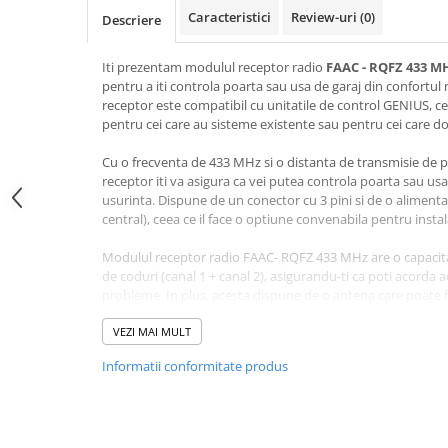
Lampi Semnalizare
Caracteristici
Review-uri
(0)
Descriere
Module de Comanda
Iti prezentam modulul receptor radio
FAAC - RQFZ 433 M
Receptoare
pentru a iti controla poarta sau usa de garaj din confortul 
Telecomenzi
receptor este compatibil cu unitatile de control GENIUS, cee
Control Acces & Pontaj
pentru cei care au sisteme existente sau pentru cei care d
Sisteme Control Acces & Pontaj
Cu o frecventa de 433 MHz si o distanta de transmisie de p
Centrale Control Acces
receptor iti va asigura ca vei putea controla poarta sau usa
usurinta. Dispune de un conector cu 3 pini si de o alimenta
Cititoare Stand Alone
central), ceea ce il face o optiune convenabila pentru instal
Turnicheti si Porti Acces
Modulul receptor radio FAAC- RQFZ 433 MHz are o capaci
Turnicheti Tripod
de coduri (canal 1 + canal 2), asigurandu-ti ca poti acorda ac
Porti Rapide Speed-Gate
probleme. In plus, acesta dispune de o antena care poate f
Porti Automate Batante
unui terminal cu surub pentru o receptie optima.
VEZI MAI MULT
Turnicheti Verticali
Acest modul este conceput pentru a fi durabil si de lunga 
Usi Pietonale Automate
Informatii conformitate produs
usa de garaj functioneaza fara probleme si eficient pentru 
ca bataia de cap legata de deschiderea manuala a portii sau a
Operatori Usi Batante Automate
stilul de viata ocupat. Fa-ti un upgrade la modulul recepto
Accesorii
poti bucura de confortul si usurinta accesului din confortul