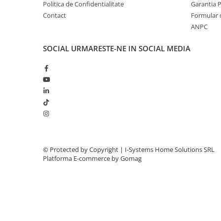
Politica de Confidentialitate
Garantia 
Surse Alimentare Si UPS
Contact
Formular 
Testere CCTV
ANPC
Stocare CCTV
Hard Disk-uri
SOCIAL
URMARESTE-NE IN SOCIAL MEDIA
NVR - Network Video Recorder
Rețelistică & IT
Rețelistică
Routere Wireless & LAN
© Protected by Copyright | I-Systems Home Solutions SRL
Platforma E-commerce by Gomag