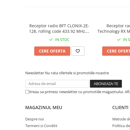
Yale Electromagnetice
Continut Pachet:
Electromagneti
1x Receptor radio FAAC- RQFZ 433 MHz.
Interfoane-Videointerfoane
Videointerfoane
Modul receptor radio FAAC - RQFZ 433 MHz, 3 pini, 1 canal | I-Syst
Receptor radio BFT CLONIX-2E-
Receptor ra
128, rolling code 433.92 MHz, 2
Technology RX M
Kit Videointerfoane
canale, pana la 128
MH
IN STOC
IN 
Posturi Exterioare
telecomenzi, programare
manuala & clonare, 12 - 24V
Supraveghere Video
CERE OFERTA
CERE OFER
AC/DC
Camere IP
Camere IP 5MP
Camere IP 6MP (2K)
Newsletter
Nu rata ofertele si promotiile noastre
Camere IP 8MP (4K)
Camere IP PTZ
Vreau sa primesc newsletter cu promotiile magazinului. Af
Camere LPR/ANPR
Camere IP Industriale & Speciale
MAGAZINUL MEU
CLIENTI
Accesorii CCTV
Doze / Suporti Camere
Despre noi
Metode de
Termeni si Conditii
Politica d
Monitoare Supraveghere