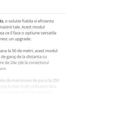
Hz
, o solutie fiabila si eficienta
masinii tale. Acest modul
a ce il face o optiune versatila
oresc un upgrade.
ana la 50 de metri, acest modul
 de garaj de la distanta cu
re de 24v (de la conectorul
are.
tate de memorare de pana la 250
ces la mai multi utilizatori fara
i conectata prin intermediul
durata, asigurand ca poarta sau
multi ani de acum incolo. Nu lasa
 usii de garaj sa iti incurce
r radio FAAC - RQFZ 433 MHz si te
 masinii tale.