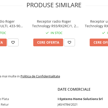
PRODUSE SIMILARE
ems.ro
dio Roger
Receptor radio Roger
Receptor u
ULTI, 433-900
Technology R93/RX2RC/1, 2
Technology RX
z
canale, 1000 coduri, 433.92
868 MHz, co
STOC
IN STOC
MHz, cod saritor
TA
CERE OFERTA
CERE OF
la mai multe in
Politica de Confidentialitate
DATE COMERCIALE
 Plata
I-Systems Home Solutions Srl
e Retur
J40/4784/2021