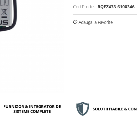
Cod Produs:
RQFZ433-6100346
Adauga la Favorite
FURNIZOR & INTEGRATOR DE
SOLUTII FIABILE & C
SISTEME COMPLETE