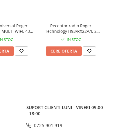
niversal Roger
Receptor radio Roger
Recep
 MULTI WIFI, 433-
Technology H93/RX22A/I, 2
Technolo
d fix si saritor
canale, cod fix
ca
IN STOC
IN STOC
ERTA
CERE OFERTA
CERE
SUPORT CLIENTI
LUNI - VINERI 09:00
- 18:00
0725 901 919