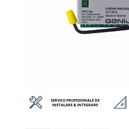
Accesorii Feronerie Culisante
Kit-uri Feronerie Autoportante
Kit-uri Feronerie Telescopice
Bariere Auto / Sisteme Parcare
Kit-uri Bariere Auto
Bariere Automate
Brate Bariere Auto
Terminale Parcare
Accesorii Bariere Auto
Bolarzi antiterorism
Usi de Garaj
Motoare Usi Garaj
Kit-uri Usi Garaj
SERVICII PROFESIONALE DE
Sine de Ghidaj
INSTALARE & INTEGRARE
Accesorii
Fotocelule
Accesorii Diverse