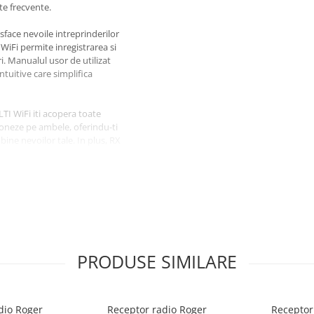
te frecvente.
face nevoile intreprinderilor
 WiFi permite inregistrarea si
. Manualul usor de utilizat
tuitive care simplifica
TI WiFi iti acopera toate
stioneze pe ambele, oferindu-ti
bine nevoilor tale. In plus, RX
a controla doua puncte de acces
tari. Alege RX MULTI WiFi 433-868
 si personalizabil.
PRODUSE SIMILARE
dio Roger
Receptor radio Roger
Receptor