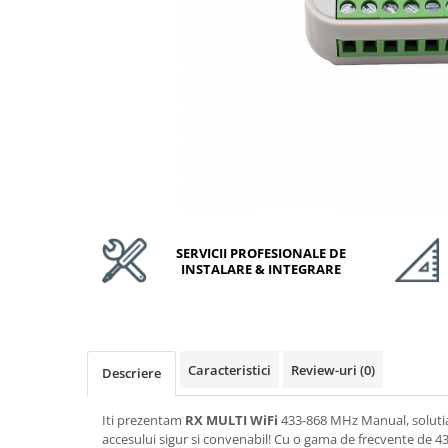
Accesorii Feronerie Culisante
Kit-uri Feronerie Autoportante
Kit-uri Feronerie Telescopice
Bariere Auto / Sisteme Parcare
Kit-uri Bariere Auto
Bariere Automate
Brate Bariere Auto
Terminale Parcare
Accesorii Bariere Auto
Bolarzi antiterorism
SERVICII PROFESIONALE DE
INSTALARE & INTEGRARE
Usi de Garaj
Motoare Usi Garaj
Kit-uri Usi Garaj
Sine de Ghidaj
Caracteristici
Review-uri
(0)
Descriere
Accesorii
Fotocelule
Iti prezentam
RX MULTI WiFi
433-868 MHz Manual, solutia
Accesorii Diverse
accesului sigur si convenabil! Cu o gama de frecvente de 4