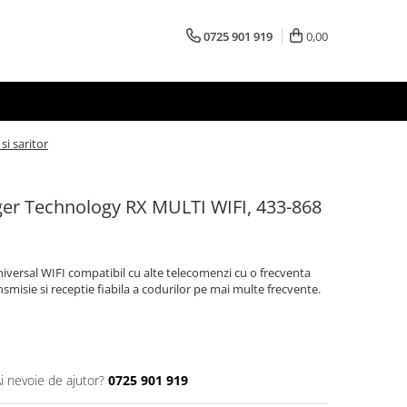
0725 901 919
0,00
i saritor
ger Technology RX MULTI WIFI, 433-868
iversal WIFI compatibil cu alte telecomenzi cu o frecventa
misie si receptie fiabila a codurilor pe mai multe frecvente.
i nevoie de ajutor?
0725 901 919