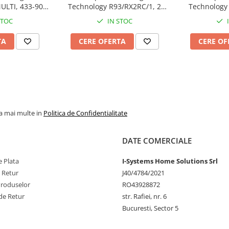
ULTI, 433-900
Technology R93/RX2RC/1, 2
Technology 
-868 MHz, cod fix si saritor
z
canale, 1000 coduri, 433.92
canal
STOC
IN STOC
MHz, cod saritor
, cod fix si saritor | I-
TA
CERE OFERTA
CERE OF
la mai multe in
Politica de Confidentialitate
DATE COMERCIALE
 Plata
I-Systems Home Solutions Srl
e Retur
J40/4784/2021
Produselor
RO43928872
de Retur
str. Rafiei, nr. 6
Bucuresti, Sector 5