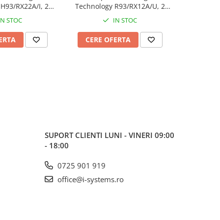
H93/RX22A/I, 2
Technology R93/RX12A/U, 2
Technolog
e, cod fix
canale, cod fix
canale,
IN STOC
IN STOC
ERTA
CERE OFERTA
CERE
SUPORT CLIENTI
LUNI - VINERI 09:00
- 18:00
0725 901 919
office@i-systems.ro