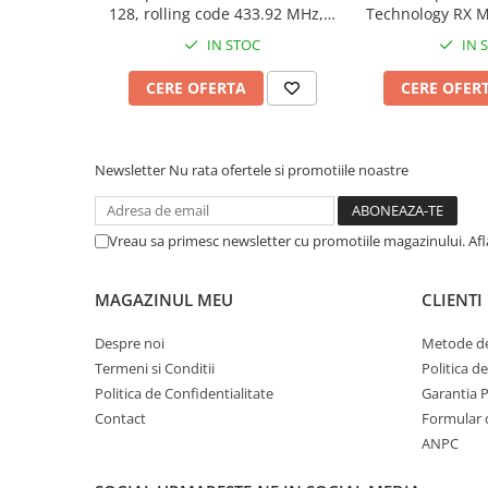
Yale Electromagnetice
Continut pachet:
128, rolling code 433.92 MHz, 2
Technology RX M
1x Receptor universal Roger Technology RX MULTI WIFI, 433
Electromagneti
canale, pana la 128
MH
IN STOC
IN 
telecomenzi, programare
Interfoane-Videointerfoane
Receptor universal Roger Technology RX MULTI WIFI, 433-868 MHz
manuala & clonare, 12 - 24V
CERE OFERTA
CERE OFER
Videointerfoane
Systems.ro
AC/DC
Kit Videointerfoane
Posturi Exterioare
Newsletter
Nu rata ofertele si promotiile noastre
Supraveghere Video
Camere IP
Vreau sa primesc newsletter cu promotiile magazinului. Af
Camere IP 5MP
Camere IP 6MP (2K)
Camere IP 8MP (4K)
MAGAZINUL MEU
CLIENTI
Camere IP PTZ
Despre noi
Metode de
Camere LPR/ANPR
Termeni si Conditii
Politica d
Camere IP Industriale & Speciale
Politica de Confidentialitate
Garantia 
Accesorii CCTV
Contact
Formular 
ANPC
Doze / Suporti Camere
Monitoare Supraveghere