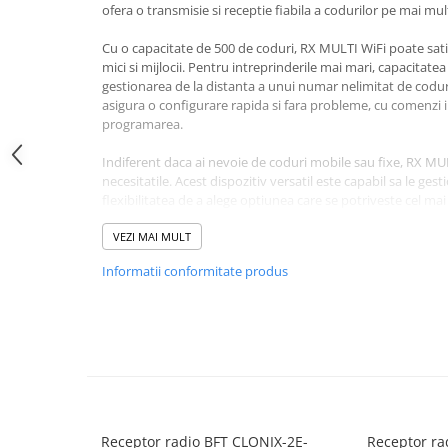
ofera o transmisie si receptie fiabila a codurilor pe mai mul
Lampi Semnalizare
Module de Comanda
Cu o capacitate de 500 de coduri, RX MULTI WiFi poate satis
mici si mijlocii. Pentru intreprinderile mai mari, capacitatea
Receptoare
gestionarea de la distanta a unui numar nelimitat de coduri
Telecomenzi
asigura o configurare rapida si fara probleme, cu comenzi in
Control Acces & Pontaj
programarea.
Sisteme Control Acces & Pontaj
Indiferent daca ai nevoie de coduri mobile sau fixe, RX MUL
Centrale Control Acces
necesitatile. Acest dispozitiv versatil este capabil sa le ge
flexibilitatea de a alege optiunea care se potriveste cel mai 
Cititoare Stand Alone
MULTI WiFi vine cu doua canale, oferind posibilitatea de 
Turnicheti si Porti Acces
diferite de la un singur dispozitiv.
VEZI MAI MULT
Turnicheti Tripod
Informatii conformitate produs
Nu te multumi cu solutii de control al accesului sub astep
Porti Rapide Speed-Gate
MHz pentru un sistem de control al accesului fiabil, eficient
Porti Automate Batante
Specificatii:
Turnicheti Verticali
Frecvență: 433-868 MHz.
Usi Pietonale Automate
Capacitate: 500 de coduri (multifrecvență), nelimitat (WiFi).
Operatori Usi Batante Automate
Coduri rulante și fixe.
2 canale.
Accesorii
Receptor radio BFT CLONIX-2E-
Receptor ra