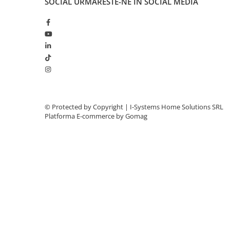
SOCIAL
URMARESTE-NE IN SOCIAL MEDIA
Surse Alimentare Si UPS
Testere CCTV
Stocare CCTV
Hard Disk-uri
NVR - Network Video Recorder
Rețelistică & IT
Rețelistică
Routere Wireless & LAN
© Protected by Copyright | I-Systems Home Solutions SRL
Platforma E-commerce by Gomag