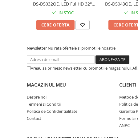
Yale Electromagnetice
DS-D5032QE, LED FullHD 32'',
DS-D5043QE, LED
Electromagneti
HDMI, VGA
HDMI,
IN STOC
IN 
Interfoane-Videointerfoane
CERE OFERTA
CERE OFER
Videointerfoane
Kit Videointerfoane
Posturi Exterioare
Newsletter
Nu rata ofertele si promotiile noastre
Supraveghere Video
Camere IP
Vreau sa primesc newsletter cu promotiile magazinului. Af
Camere IP 5MP
Camere IP 6MP (2K)
Camere IP 8MP (4K)
MAGAZINUL MEU
CLIENTI
Camere IP PTZ
Despre noi
Metode de
Camere LPR/ANPR
Termeni si Conditii
Politica d
Camere IP Industriale & Speciale
Politica de Confidentialitate
Garantia 
Accesorii CCTV
Contact
Formular 
ANPC
Doze / Suporti Camere
Monitoare Supraveghere