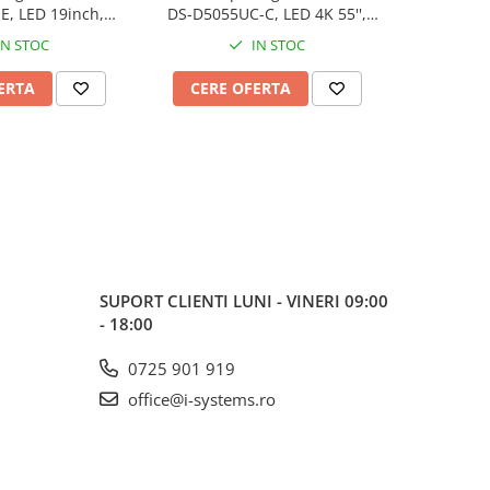
, LED 19inch,
DS-D5055UC-C, LED 4K 55'',
DS-D5022F
I, VGA
HDMI, VGA, LAN, USB, Audio
IN STOC
IN STOC
ERTA
CERE OFERTA
CERE
SUPORT CLIENTI
LUNI - VINERI 09:00
- 18:00
0725 901 919
office@i-systems.ro