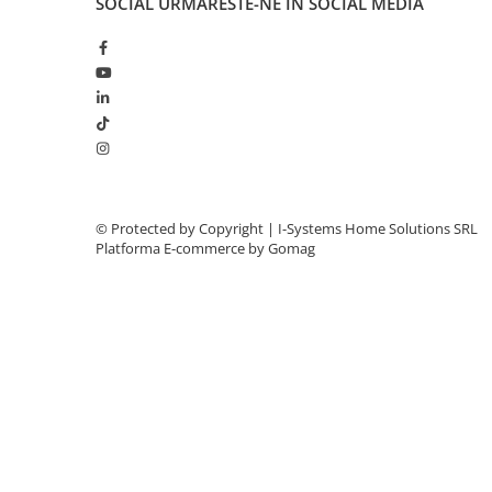
SOCIAL
URMARESTE-NE IN SOCIAL MEDIA
Surse Alimentare Si UPS
Testere CCTV
Stocare CCTV
Hard Disk-uri
NVR - Network Video Recorder
Rețelistică & IT
Rețelistică
Routere Wireless & LAN
© Protected by Copyright | I-Systems Home Solutions SRL
Platforma E-commerce by Gomag