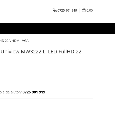
0725 901 919
0,00
HD 22'', HDMI, VGA
Uniview MW3222-L, LED FullHD 22'',
oie de ajutor?
0725 901 919