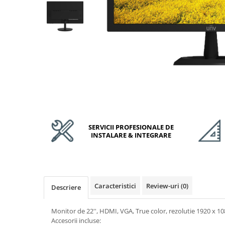
Accesorii Feronerie Culisante
Kit-uri Feronerie Autoportante
Kit-uri Feronerie Telescopice
Bariere Auto / Sisteme Parcare
Kit-uri Bariere Auto
Bariere Automate
Brate Bariere Auto
Terminale Parcare
Accesorii Bariere Auto
Bolarzi antiterorism
SERVICII PROFESIONALE DE
INSTALARE & INTEGRARE
Usi de Garaj
Motoare Usi Garaj
Kit-uri Usi Garaj
Sine de Ghidaj
Caracteristici
Review-uri
(0)
Descriere
Accesorii
Fotocelule
Monitor de 22'', HDMI, VGA, True color, rezolutie 1920 x 
Accesorii Diverse
Accesorii incluse: