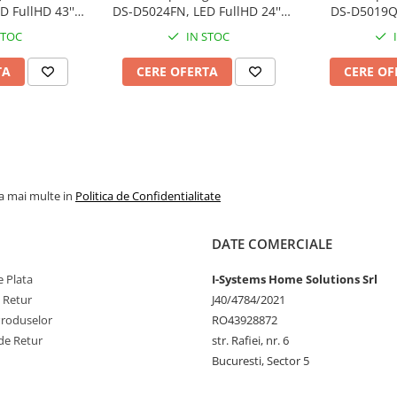
 FullHD 43'',
DS-D5024FN, LED FullHD 24'',
DS-D5019QE
 VGA
HDMI, VGA
HDM
STOC
IN STOC
TA
CERE OFERTA
CERE OF
la mai multe in
Politica de Confidentialitate
DATE COMERCIALE
 Plata
I-Systems Home Solutions Srl
e Retur
J40/4784/2021
Produselor
RO43928872
de Retur
str. Rafiei, nr. 6
Bucuresti, Sector 5