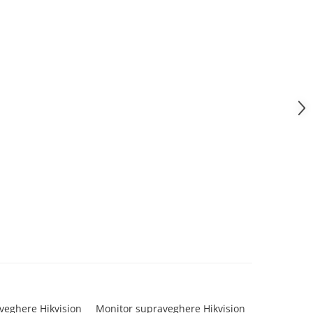
veghere Hikvision
Monitor supraveghere Hikvision
Monitor su